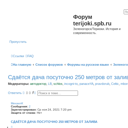
Форум
terijoki.spb.ru
Зеленогорск/Териоки. История и
современность.
Пропустить
Ссылки
FAQ
На главную
Список форумов
Форумы на русском языке
Зеленого
Сдаётся дача посуточно 250 метров от зали
Модераторы:
автодоктор
,
LB
,
schlos
,
incogni-to
,
panaceYA
,
pravdorub
,
Celtic
,
mborg
П
Р
Ответить
о
а
и
с
с
ш
МихаилК
к
и
Сообщения:
2
р
Зарегистрирован:
Ср ноя 24, 2021 7:20 pm
е
Защита от спама:
Нет
н
н
СДАЁТСЯ ДАЧА ПОСУТОЧНО 250 МЕТРОВ ОТ ЗАЛИВА
ы
й