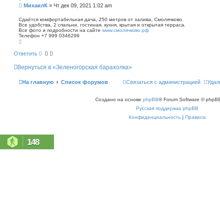
п
С
МихаилК
»
Чт дек 09, 2021 1:02 am
о
о
и
о
Сдаётся комфортабельная дача, 250 метров от залива, Смолячково.
с
Все удобства, 2 спальни, гостиная, кухня, крытая и открытая терраса.
б
к
Все фото и подробности на сайте
www.смолячково.рф
щ
Телефон +7 999 0346299
е
В
н
е
р
и
Ответить
н
е
у
Вернуться в «Зеленогорская барахолка»
т
ь
с
На главную
Список форумов
Связаться с администрацией
Удал
я
к
н
Создано на основе
phpBB
® Forum Software © phpBB
а
ч
Русская поддержка phpBB
а
л
Конфиденциальность
|
Правила
у
148