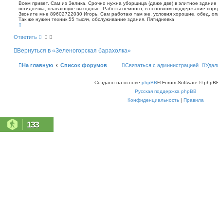
о
п
Всем привет. Сам из Зелика. Срочно нужна уборщица (даже две) в элитное здание 
о
пятидневка, плавающие выходные. Работы немного, в основном поддержание поряд
б
Звоните мне 89602722030 Игорь. Сам работаю там же, условия хорошие, обед, оп
и
щ
Так же нужен техник 55 тысяч, обслуживание здания. Пятидневка
с
е
В
к
н
е
р
и
Ответить
н
е
у
Вернуться в «Зеленогорская барахолка»
т
ь
с
На главную
Список форумов
Связаться с администрацией
Удал
я
к
н
Создано на основе
phpBB
® Forum Software © phpBB
а
ч
Русская поддержка phpBB
а
л
Конфиденциальность
|
Правила
у
133