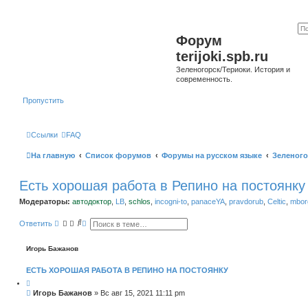
Форум
terijoki.spb.ru
Зеленогорск/Териоки. История и
современность.
Пропустить
Ссылки
FAQ
На главную
Список форумов
Форумы на русском языке
Зеленого
Есть хорошая работа в Репино на постоянку
Модераторы:
автодоктор
,
LB
,
schlos
,
incogni-to
,
panaceYA
,
pravdorub
,
Celtic
,
mborg
П
Р
Ответить
о
а
и
с
с
ш
Игорь Бажанов
к
и
р
ЕСТЬ ХОРОШАЯ РАБОТА В РЕПИНО НА ПОСТОЯНКУ
е
н
н
С
Игорь Бажанов
»
Вс авг 15, 2021 11:11 pm
ы
о
й