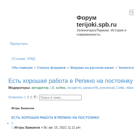
Форум
terijoki.spb.ru
Зеленогорск/Териоки. История и
современность.
Пропустить
Ссылки
FAQ
На главную
Список форумов
Форумы на русском языке
Зеленого
Есть хорошая работа в Репино на постоянку
Модераторы:
автодоктор
,
LB
,
schlos
,
incogni-to
,
panaceYA
,
pravdorub
,
Celtic
,
mborg
П
Р
Ответить
о
а
и
с
с
ш
Игорь Бажанов
к
и
р
ЕСТЬ ХОРОШАЯ РАБОТА В РЕПИНО НА ПОСТОЯНКУ
е
н
н
С
Игорь Бажанов
»
Вс авг 15, 2021 11:11 pm
ы
о
й