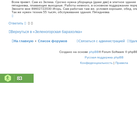
о
п
Всем привет. Сам из Зелика. Срочно нужна уборщица (даже две) в элитное здание 
о
пятидневка, плавающие выходные. Работы немного, в основном поддержание поряд
б
Звоните мне 89602722030 Игорь. Сам работаю там же, условия хорошие, обед, оп
и
щ
Так же нужен техник 55 тысяч, обслуживание здания. Пятидневка
с
е
В
к
н
е
р
и
Ответить
н
е
у
Вернуться в «Зеленогорская барахолка»
т
ь
с
На главную
Список форумов
Связаться с администрацией
Удал
я
к
н
Создано на основе
phpBB
® Forum Software © phpBB
а
ч
Русская поддержка phpBB
а
л
Конфиденциальность
|
Правила
у
83