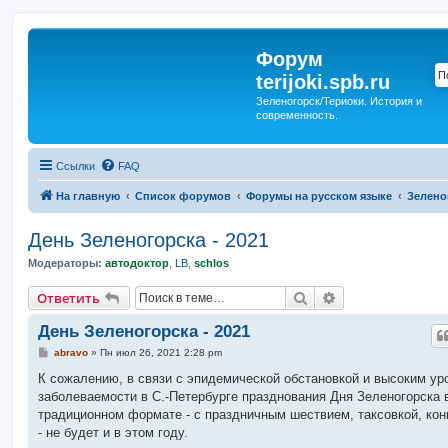
Форум
terijoki.spb.ru
Зеленогорск/Териоки. История и
современность.
Ссылки
FAQ
На главную
Список форумов
Форумы на русском языке
Зелено
День Зеленогорска - 2021
Модераторы:
автодоктор
,
LB
,
schlos
Поиск
Расширенный п
Ответить
День Зеленогорска - 2021
С
abravo
»
Пн июл 26, 2021 2:28 pm
о
о
К сожалению, в связи с эпидемической обстановкой и высоким ур
б
заболеваемости в С.-Петербурге празднования Дня Зеленогорска 
щ
е
традиционном формате - с праздничным шествием, таксовкой, ко
н
- не будет и в этом году.
и
е