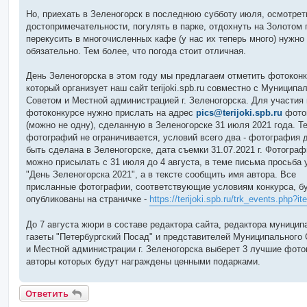
Но, приехать в Зеленогорск в последнюю субботу июля, осмотрет
достопримечательности, погулять в парке, отдохнуть на Золотом 
перекусить в многочисленных кафе (у нас их теперь много) нужно
обязательно. Тем более, что погода стоит отличная.
День Зеленогорска в этом году мы предлагаем отметить фотокон
который организует наш сайт terijoki.spb.ru совместно с Муницип
Советом и Местной администрацией г. Зеленогорска. Для участия 
фотоконкурсе нужно прислать на адрес
pics@terijoki.spb.ru
фото
(можно не одну), сделанную в Зеленогорске 31 июля 2021 года. Т
фотографий не ограничивается, условий всего два - фотография 
быть сделана в Зеленогорске, дата съемки 31.07.2021 г. Фотограф
можно присылать с 31 июля до 4 августа, в теме письма просьба 
"День Зеленогорска 2021", а в тексте сообщить имя автора. Все
присланные фотографии, соответствующие условиям конкурса, б
опубликованы на страничке -
https://terijoki.spb.ru/trk_events.php?i
До 7 августа жюри в составе редактора сайта, редактора муницип
газеты "Петербургский Посад" и представителей Муниципального 
и Местной администрации г. Зеленогорска выберет 3 лучшие фото
авторы которых будут награждены ценными подарками.
Ответить