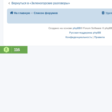
Вернуться в «Зеленогорские разговоры»
На главную
Список форумов
Удал
Создано на основе
phpBB
® Forum Software © phpBB
Русская поддержка phpBB
Конфиденциальность
|
Правила
116