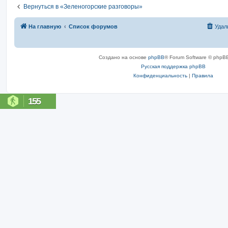
Вернуться в «Зеленогорские разговоры»
На главную
Список форумов
Удал
Создано на основе
phpBB
® Forum Software © phpBB
Русская поддержка phpBB
Конфиденциальность
|
Правила
155