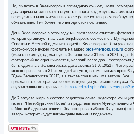
Но, приехать в Зеленогорск в последнюю субботу июля, осмотрет
достопримечательности, погулять в парке, отдохнуть на Золотом 
перекусить в многочисленных кафе (у нас их теперь много) нужно
обязательно. Тем более, что погода стоит отличная.
День Зеленогорска в этом году мы предлагаем отметить фотокон
который организует наш сайт terijoki.spb.ru совместно с Муницип
Советом и Местной администрацией г. Зеленогорска. Для участия 
фотоконкурсе нужно прислать на адрес
pics@terijoki.spb.ru
фото
(можно не одну), сделанную в Зеленогорске 31 июля 2021 года. Т
фотографий не ограничивается, условий всего два - фотография 
быть сделана в Зеленогорске, дата съемки 31.07.2021 г. Фотограф
можно присылать с 31 июля до 4 августа, в теме письма просьба 
"День Зеленогорска 2021", а в тексте сообщить имя автора. Все
присланные фотографии, соответствующие условиям конкурса, б
опубликованы на страничке -
https://terijoki.spb.ru/trk_events.php?i
До 7 августа жюри в составе редактора сайта, редактора муницип
газеты "Петербургский Посад" и представителей Муниципального 
и Местной администрации г. Зеленогорска выберет 3 лучшие фото
авторы которых будут награждены ценными подарками.
Ответить