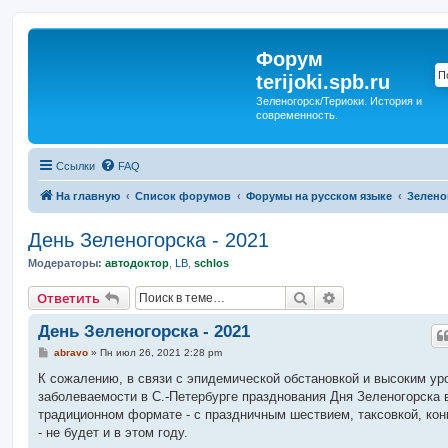
Форум
terijoki.spb.ru
Зеленогорск/Териоки. История и
современность.
Ссылки
FAQ
На главную
Список форумов
Форумы на русском языке
Зелено
День Зеленогорска - 2021
Модераторы:
автодоктор
,
LB
,
schlos
Поиск
Расширенный п
Ответить
День Зеленогорска - 2021
С
abravo
»
Пн июл 26, 2021 2:28 pm
о
о
К сожалению, в связи с эпидемической обстановкой и высоким ур
б
заболеваемости в С.-Петербурге празднования Дня Зеленогорска 
щ
е
традиционном формате - с праздничным шествием, таксовкой, ко
н
- не будет и в этом году.
и
е