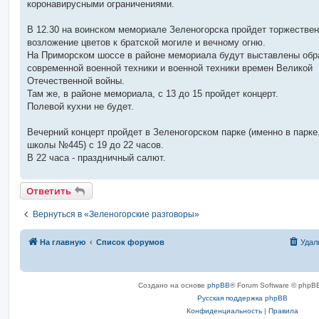
коронавирусными ограничениями.
и
е
В 12.30 на воинском мемориале Зеленогорска пройдет торжестве
возложение цветов к братской могиле и вечному огню.
На Приморском шоссе в районе мемориала будут выставлены обр
современной военной техники и военной техники времен Великой
Отечественной войны.
Там же, в районе мемориала, с 13 до 15 пройдет концерт.
Полевой кухни не будет.
Вечерний концерт пройдет в Зеленогорском парке (именно в парке,
школы №445) с 19 до 22 часов.
В 22 часа - праздничный салют.
Ответить
Вернуться в «Зеленогорские разговоры»
На главную
Список форумов
Удал
Создано на основе
phpBB
® Forum Software © phpBB
Русская поддержка phpBB
Конфиденциальность
|
Правила