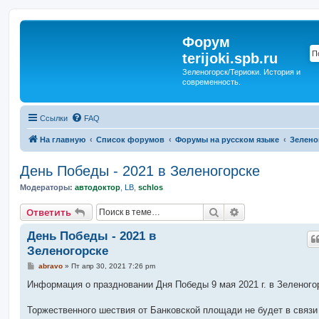
Форум
terijoki.spb.ru
Зеленогорск/Териоки. История и
современность.
Ссылки
FAQ
На главную
Список форумов
Форумы на русском языке
Зелено
День Победы - 2021 в Зеленогорске
Модераторы:
автодоктор
,
LB
,
schlos
Поиск
Расширенный п
Ответить
День Победы - 2021 в
Зеленогорске
С
abravo
»
Пт апр 30, 2021 7:26 pm
о
о
Информация о праздновании Дня Победы 9 мая 2021 г. в Зеленого
б
щ
е
Торжественного шествия от Банковской площади не будет в связи
н