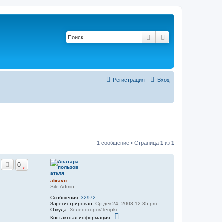
Поиск
Расширенный по
Регистрация
Вход
1 сообщение • Страница
1
из
1
0
abravo
Site Admin
Сообщения:
32972
Зарегистрирован:
Ср дек 24, 2003 12:35 pm
Откуда:
Зеленогорск/Terijoki
К
Контактная информация:
о