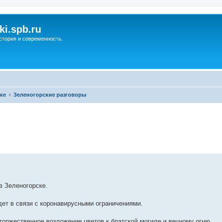
ki.spb.ru
стория и современность.
ке
Зеленогорские разговоры
ренный поиск
в Зеленогорске.
ет в связи с коронавирусными ограничениями.
торжественное возложение цветов к братской могиле и вечному огню.