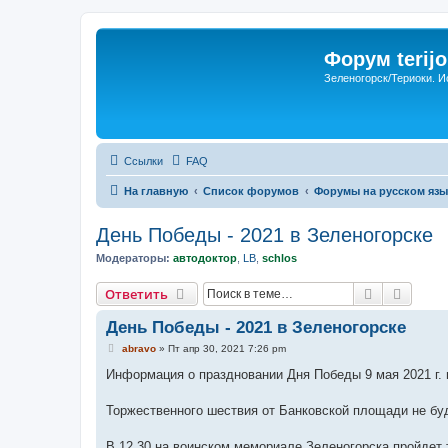
Форум terijo
Зеленогорск/Териоки. И
Ссылки
FAQ
На главную
Список форумов
Форумы на русском язы
День Победы - 2021 в Зеленогорске
Модераторы:
автодоктор
,
LB
,
schlos
Поиск
Расши
Ответить
День Победы - 2021 в Зеленогорске
С
abravo
»
Пт апр 30, 2021 7:26 pm
о
о
Информация о праздновании Дня Победы 9 мая 2021 г. 
б
щ
е
Торжественного шествия от Банковской площади не буд
н
и
е
В 12.30 на воинском мемориале Зеленогорска пройдет 