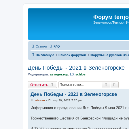
Форум terijo
Зеленогорск/Териоки. И
Ссылки
FAQ
На главную
Список форумов
Форумы на русском язы
День Победы - 2021 в Зеленогорске
Модераторы:
автодоктор
,
LB
,
schlos
Поиск
Расши
Ответить
День Победы - 2021 в Зеленогорске
С
abravo
»
Пт апр 30, 2021 7:26 pm
о
о
Информация о праздновании Дня Победы 9 мая 2021 г. 
б
щ
е
Торжественного шествия от Банковской площади не буд
н
и
е
В 12.30 на воинском мемориале Зеленогорска пройдет 