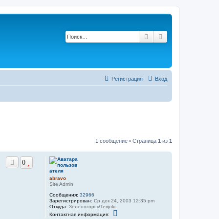
Поиск
Расширенный по
Регистрация
Вход
1 сообщение • Страница
1
из
1
0
abravo
Site Admin
Сообщения:
32966
Зарегистрирован:
Ср дек 24, 2003 12:35 pm
Откуда:
Зеленогорск/Terijoki
К
Контактная информация:
о