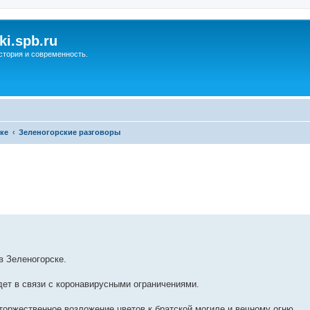
ki.spb.ru
стория и современность.
ке
Зеленогорские разговоры
ренный поиск
в Зеленогорске.
ет в связи с коронавирусными ограничениями.
торжественное возложение цветов к братской могиле и вечному огню.