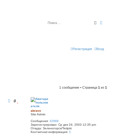
Поиск
Расширенный по
Регистрация
Вход
1 сообщение • Страница
1
из
1
0
abravo
Site Admin
Сообщения:
32968
Зарегистрирован:
Ср дек 24, 2003 12:35 pm
Откуда:
Зеленогорск/Terijoki
К
Контактная информация:
о