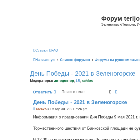
Форум terijo
Зеленогорск/Териоки. И
Ссылки
FAQ
На главную
Список форумов
Форумы на русском язык
День Победы - 2021 в Зеленогорске
Модераторы:
автодоктор
,
LB
,
schlos
Поиск
Расширенн
Ответить
День Победы - 2021 в Зеленогорске
С
abravo
»
Пт апр 30, 2021 7:26 pm
о
о
Информация о праздновании Дня Победы 9 мая 2021 г. 
б
щ
е
Торжественного шествия от Банковской площади не буд
н
и
е
В 12.30 на воинском мемориале Зеленогорска пройдет 