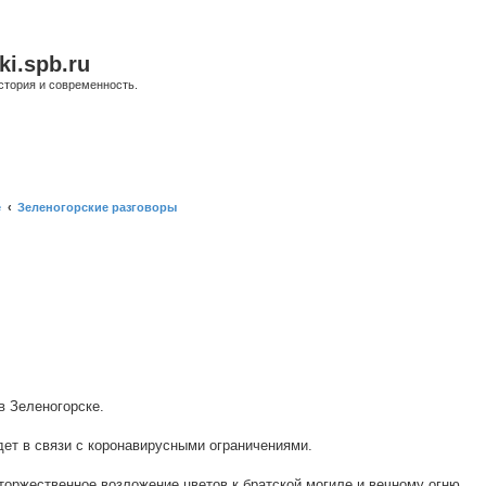
ki.spb.ru
стория и современность.
е
Зеленогорские разговоры
ый поиск
в Зеленогорске.
ет в связи с коронавирусными ограничениями.
торжественное возложение цветов к братской могиле и вечному огню.