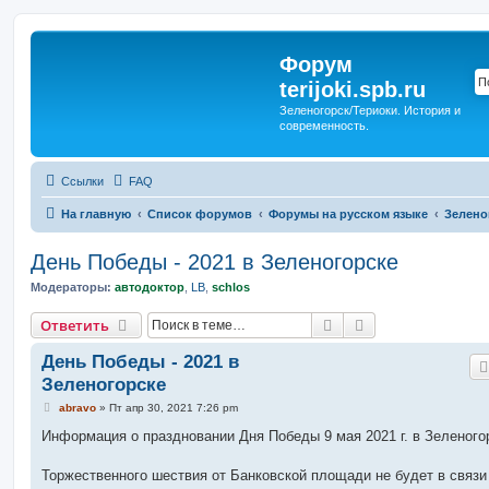
Форум
terijoki.spb.ru
Зеленогорск/Териоки. История и
современность.
Ссылки
FAQ
На главную
Список форумов
Форумы на русском языке
Зелено
День Победы - 2021 в Зеленогорске
Модераторы:
автодоктор
,
LB
,
schlos
Поиск
Расширенный п
Ответить
День Победы - 2021 в
Зеленогорске
С
abravo
»
Пт апр 30, 2021 7:26 pm
о
о
Информация о праздновании Дня Победы 9 мая 2021 г. в Зеленого
б
щ
е
Торжественного шествия от Банковской площади не будет в связи
н