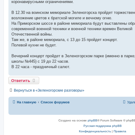
коронавирусными ограничениями.
и
е
В 12.30 на воинском мемориале Зеленогорска пройдет торжестве
возложение цветов к братской могиле и вечному огню.
На Приморском шоссе в районе мемориала будут выставлены обр
современной военной техники и военной техники времен Великой
Отечественной войны.
Там же, в районе мемориала, с 13 до 15 пройдет концерт.
Полевой кухни не будет.
Вечерний концерт пройдет в Зеленогорском парке (именно в парке,
школы №445) с 19 до 22 часов.
В 22 часа - праздничный салют.
Ответить
Вернуться в «Зеленогорские разговоры»
На главную
Список форумов
Удал
Создано на основе
phpBB
® Forum Software © phpBB
Русская поддержка phpBB
Конфиденциальность
|
Правила