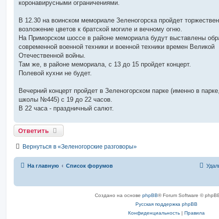
коронавирусными ограничениями.
и
е
В 12.30 на воинском мемориале Зеленогорска пройдет торжестве
возложение цветов к братской могиле и вечному огню.
На Приморском шоссе в районе мемориала будут выставлены обр
современной военной техники и военной техники времен Великой
Отечественной войны.
Там же, в районе мемориала, с 13 до 15 пройдет концерт.
Полевой кухни не будет.
Вечерний концерт пройдет в Зеленогорском парке (именно в парке,
школы №445) с 19 до 22 часов.
В 22 часа - праздничный салют.
Ответить
Вернуться в «Зеленогорские разговоры»
На главную
Список форумов
Удал
Создано на основе
phpBB
® Forum Software © phpBB
Русская поддержка phpBB
Конфиденциальность
|
Правила