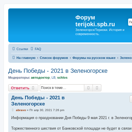
Форум
terijoki.spb.ru
Зеленогорск/Териоки. История и
современность.
Ссылки
FAQ
На главную
Список форумов
Форумы на русском языке
Зелено
День Победы - 2021 в Зеленогорске
Модераторы:
автодоктор
,
LB
,
schlos
Поиск
Расширенный п
Ответить
День Победы - 2021 в
Зеленогорске
С
abravo
»
Пт апр 30, 2021 7:26 pm
о
о
Информация о праздновании Дня Победы 9 мая 2021 г. в Зеленого
б
щ
е
Торжественного шествия от Банковской площади не будет в связи
н