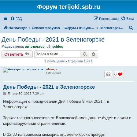
Форум terijoki.spb.ru
FAQ
Регистрация
Вход
П
На главную
Список форумов
Форумы на русском языке
Зеленогорские разговоры
о
День Победы - 2021 в Зеленогорске
и
Модераторы:
автодоктор
,
LB
,
schlos
с
Поиск
Расширенный поис
Ответить
к
1 сообщение • Страница
1
из
1
abravo
Site Admin
0
День Победы - 2021 в Зеленогорске
С
Пт апр 30, 2021 7:26 pm
о
о
Информация о праздновании Дня Победы 9 мая 2021 г. в
б
Зеленогорске.
щ
е
н
Торжественного шествия от Банковской площади не будет в связи с
и
е
коронавирусными ограничениями.
В 12.30 на воинском мемориале Зеленогорска пройдет