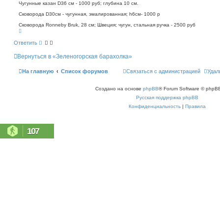
о
п
Чугунные казан D36 см - 1000 руб; глубина 10 см.
о
б
Сковорода D30см - чугунная, эмалированная; h6см- 1000 р
и
щ
с
е
Сковорода Ronneby Bruk, 28 см; Швеция; чугун, стальная ручка - 2500 руб
к
н
В
е
и
р
Ответить
е
н
у
Вернуться в «Зеленогорская барахолка»
т
ь
с
На главную
Список форумов
Связаться с администрацией
Удал
я
к
н
Создано на основе
phpBB
® Forum Software © phpBB
а
ч
Русская поддержка phpBB
а
л
Конфиденциальность
|
Правила
у
107