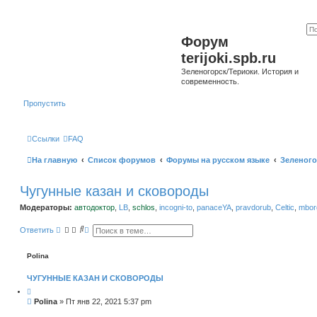
Форум
terijoki.spb.ru
Зеленогорск/Териоки. История и
современность.
Пропустить
Ссылки
FAQ
На главную
Список форумов
Форумы на русском языке
Зеленого
Чугунные казан и сковороды
Модераторы:
автодоктор
,
LB
,
schlos
,
incogni-to
,
panaceYA
,
pravdorub
,
Celtic
,
mborg
П
Р
Ответить
о
а
и
с
с
ш
Polina
к
и
р
ЧУГУННЫЕ КАЗАН И СКОВОРОДЫ
е
н
н
С
Polina
»
Пт янв 22, 2021 5:37 pm
ы
о
й