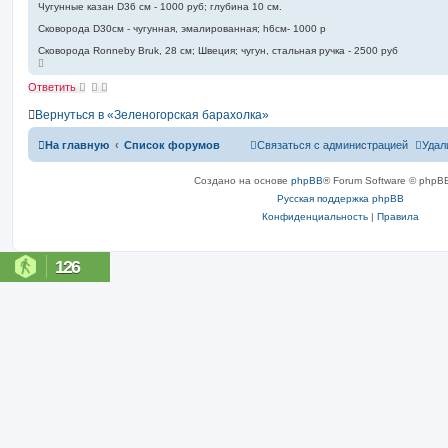
о
п
Чугунные казан D36 см - 1000 руб; глубина 10 см.
о
б
Сковорода D30см - чугунная, эмалированная; h6см- 1000 р
и
щ
с
е
Сковорода Ronneby Bruk, 28 см; Швеция; чугун, стальная ручка - 2500 руб
к
н
В
е
и
р
Ответить
е
н
у
Вернуться в «Зеленогорская барахолка»
т
ь
с
На главную
Список форумов
Связаться с администрацией
Удал
я
к
н
Создано на основе
phpBB
® Forum Software © phpBB
а
ч
Русская поддержка phpBB
а
л
Конфиденциальность
|
Правила
у
126