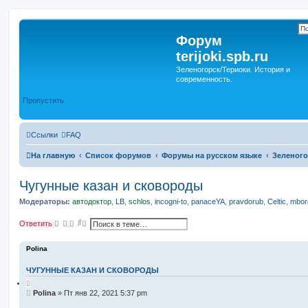
Форум
terijoki.spb.ru
Зеленогорск/Териоки. История и
современность.
Пропустить
Ссылки
FAQ
На главную
Список форумов
Форумы на русском языке
Зеленого
Чугунные казан и сковороды
Модераторы:
автодоктор
,
LB
,
schlos
,
incogni-to
,
panaceYA
,
pravdorub
,
Celtic
,
mborg
П
Р
Ответить
о
а
и
с
с
ш
Polina
к
и
р
ЧУГУННЫЕ КАЗАН И СКОВОРОДЫ
е
н
н
С
Polina
»
Пт янв 22, 2021 5:37 pm
ы
о
й