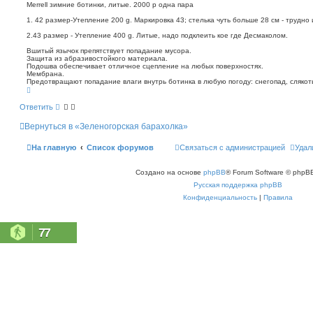
о
п
Merrell зимние ботинки, литые. 2000 р одна пара
о
б
1. 42 размер-Утепление 200 g. Маркировка 43; стелька чуть больше 28 см - трудно 
и
щ
с
е
2.43 размер - Утепление 400 g. Литые, надо подклеить кое где Десмаколом.
к
н
Вшитый язычок препятствует попадание мусора.
и
Защита из абразивостойкого материала.
е
Подошва обеспечивает отличное сцепление на любых поверхностях.
Мембрана.
Предотвращают попадание влаги внутрь ботинка в любую погоду: снегопад, слякоть
В
е
р
Ответить
н
у
Вернуться в «Зеленогорская барахолка»
т
ь
с
На главную
Список форумов
Связаться с администрацией
Удал
я
к
н
Создано на основе
phpBB
® Forum Software © phpBB
а
ч
Русская поддержка phpBB
а
л
Конфиденциальность
|
Правила
у
77