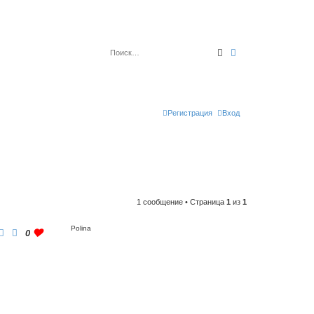
Поиск
Расширенный по
Регистрация
Вход
1 сообщение • Страница
1
из
1
Polina
0