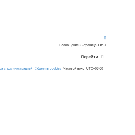
В
е
1 сообщение • Страница
1
из
1
р
н
у
Перейти
т
ь
с
ся с администрацией
Удалить cookies
Часовой пояс:
UTC+03:00
я
к
н
а
ч
а
л
у