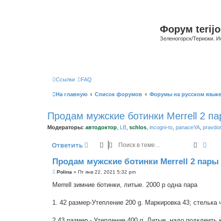
Форум terijo
Зеленогорск/Териоки. И
Ссылки
FAQ
На главную
Список форумов
Форумы на русском язык
Продам мужские ботинки Merrell 2 па
Модераторы:
автодоктор
,
LB
,
schlos
,
incogni-to
,
panaceYA
,
pravdo
Поиск
Рас
Ответить
Продам мужские ботинки Merrell 2 пары 
С
Polina
»
Пт янв 22, 2021 5:32 pm
о
о
Merrell зимние ботинки, литые. 2000 р одна пара
б
щ
е
1. 42 размер-Утепление 200 g. Маркировка 43; стелька 
н
и
е
2.43 размер - Утепление 400 g. Литые, надо подклеить