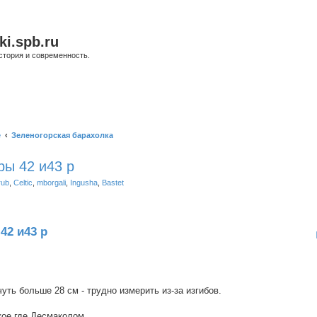
ki.spb.ru
стория и современность.
е
Зеленогорская барахолка
ры 42 и43 р
rub
,
Celtic
,
mborgali
,
Ingusha
,
Bastet
ширенный поиск
42 и43 р
чуть больше 28 см - трудно измерить из-за изгибов.
 кое где Десмаколом.