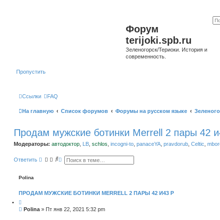
Форум
terijoki.spb.ru
Зеленогорск/Териоки. История и
современность.
Пропустить
Ссылки
FAQ
На главную
Список форумов
Форумы на русском языке
Зеленого
Продам мужские ботинки Merrell 2 пары 42 и
Модераторы:
автодоктор
,
LB
,
schlos
,
incogni-to
,
panaceYA
,
pravdorub
,
Celtic
,
mborg
П
Р
Ответить
о
а
и
с
с
ш
Polina
к
и
р
ПРОДАМ МУЖСКИЕ БОТИНКИ MERRELL 2 ПАРЫ 42 И43 Р
е
н
н
С
Polina
»
Пт янв 22, 2021 5:32 pm
ы
о
й