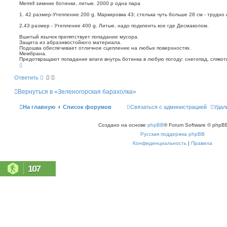
о
п
Merrell зимние ботинки, литые. 2000 р одна пара
о
б
1. 42 размер-Утепление 200 g. Маркировка 43; стелька чуть больше 28 см - трудно 
и
щ
с
е
2.43 размер - Утепление 400 g. Литые, надо подклеить кое где Десмаколом.
к
н
Вшитый язычок препятствует попадание мусора.
и
Защита из абразивостойкого материала.
е
Подошва обеспечивает отличное сцепление на любых поверхностях.
Мембрана.
Предотвращают попадание влаги внутрь ботинка в любую погоду: снегопад, слякоть
В
е
р
Ответить
н
у
Вернуться в «Зеленогорская барахолка»
т
ь
с
На главную
Список форумов
Связаться с администрацией
Удал
я
к
н
Создано на основе
phpBB
® Forum Software © phpBB
а
ч
Русская поддержка phpBB
а
л
Конфиденциальность
|
Правила
у
107