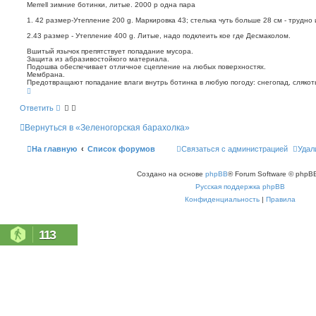
о
п
Merrell зимние ботинки, литые. 2000 р одна пара
о
б
1. 42 размер-Утепление 200 g. Маркировка 43; стелька чуть больше 28 см - трудно 
и
щ
с
е
2.43 размер - Утепление 400 g. Литые, надо подклеить кое где Десмаколом.
к
н
Вшитый язычок препятствует попадание мусора.
и
Защита из абразивостойкого материала.
е
Подошва обеспечивает отличное сцепление на любых поверхностях.
Мембрана.
Предотвращают попадание влаги внутрь ботинка в любую погоду: снегопад, слякоть
В
е
р
Ответить
н
у
Вернуться в «Зеленогорская барахолка»
т
ь
с
На главную
Список форумов
Связаться с администрацией
Удал
я
к
н
Создано на основе
phpBB
® Forum Software © phpBB
а
ч
Русская поддержка phpBB
а
л
Конфиденциальность
|
Правила
у
113