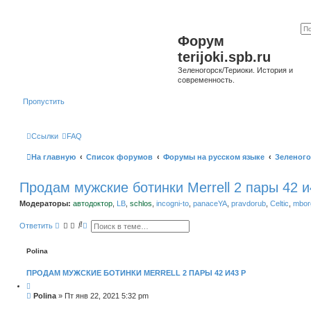
Форум
terijoki.spb.ru
Зеленогорск/Териоки. История и
современность.
Пропустить
Ссылки
FAQ
На главную
Список форумов
Форумы на русском языке
Зеленого
Продам мужские ботинки Merrell 2 пары 42 и
Модераторы:
автодоктор
,
LB
,
schlos
,
incogni-to
,
panaceYA
,
pravdorub
,
Celtic
,
mborg
П
Р
Ответить
о
а
и
с
с
ш
Polina
к
и
р
ПРОДАМ МУЖСКИЕ БОТИНКИ MERRELL 2 ПАРЫ 42 И43 Р
е
н
н
С
Polina
»
Пт янв 22, 2021 5:32 pm
ы
о
й