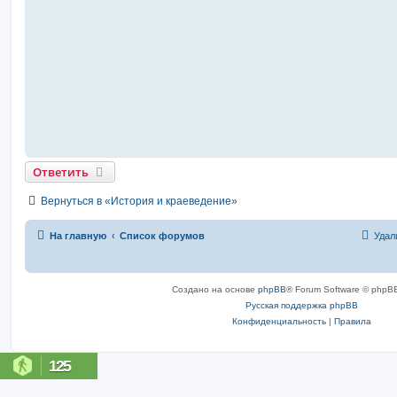
Ответить
Вернуться в «История и краеведение»
На главную
Список форумов
Удал
Создано на основе
phpBB
® Forum Software © phpBB
Русская поддержка phpBB
Конфиденциальность
|
Правила
125