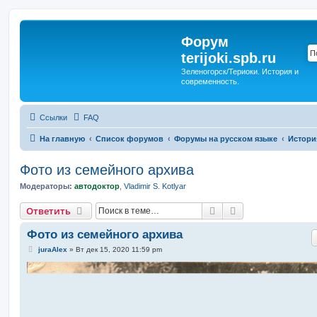
Форум
terijoki.spb.ru
Зеленогорск/Териоки. История и
современность.
Ссылки
FAQ
На главную
Список форумов
Форумы на русском языке
Истори
Фото из семейного архива
Модераторы:
автодоктор
,
Vladimir S. Kotlyar
Поиск
Расширенный п
Ответить
Фото из семейного архива
С
juraAlex
»
Вт дек 15, 2020 11:59 pm
о
о
б
щ
е
н
и
е