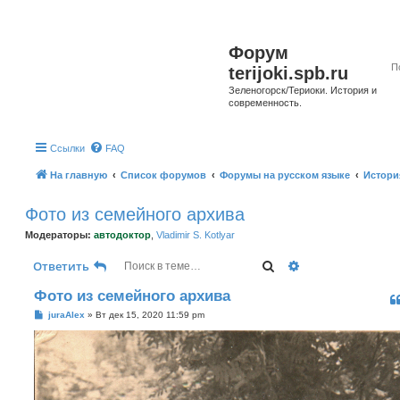
Форум
terijoki.spb.ru
Зеленогорск/Териоки. История и
современность.
Ссылки
FAQ
На главную
Список форумов
Форумы на русском языке
Истори
Фото из семейного архива
Модераторы:
автодоктор
,
Vladimir S. Kotlyar
Поиск
Расширенный п
Ответить
Фото из семейного архива
С
juraAlex
»
Вт дек 15, 2020 11:59 pm
о
о
б
щ
е
н
и
е