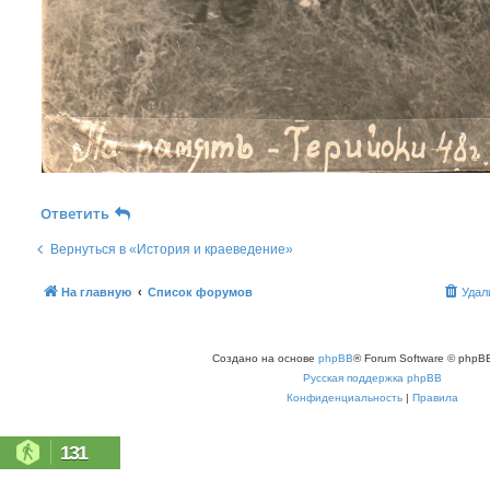
Ответить
Вернуться в «История и краеведение»
На главную
Список форумов
Удал
Создано на основе
phpBB
® Forum Software © phpBB
Русская поддержка phpBB
Конфиденциальность
|
Правила
131