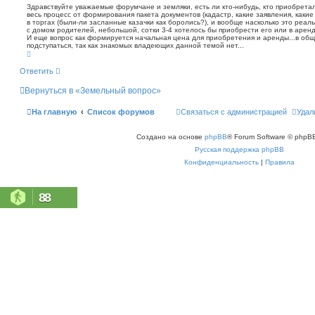
о
т
Здравствуйте уважаемые форумчане и земляки, есть ли кто-нибудь, кто приобретал
с
а
весь процесс от формирования пакета документов (кадастр, какие заявления, какие
б
к
в торгах (были-ли засланные казачки как боролись?), и вообще насколько это реал
щ
с домом родителей, небольшой, сотки 3-4 хотелось бы приобрести его или в аренд
е
И еще вопрос как формируется начальная цена для приобретения и аренды...в обще
н
подступаться, так как знакомых владеющих данной темой нет...
В
и
е
е
р
Ответить
н
у
Вернуться в «Земельный вопрос»
т
ь
с
На главную
Список форумов
Связаться с администрацией
Удал
я
к
н
Создано на основе
phpBB
® Forum Software © phpBB
а
ч
Русская поддержка phpBB
а
л
Конфиденциальность
|
Правила
у
88