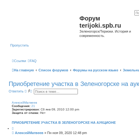
Форум
terijoki.spb.ru
Зеленогорск/Териоки. История и
современность.
Пропустить
Ссылки
FAQ
На главную
Список форумов
Форумы на русском языке
Земельн
Приобретение участка в Зеленогорске на ау
П
Р
Ответить
о
а
и
с
с
ш
АлексейМатвеев
к
и
Сообщения:
21
р
Зарегистрирован:
Сб янв 09, 2010 12:00 pm
е
Защита от спама:
Нет
н
н
ПРИОБРЕТЕНИЕ УЧАСТКА В ЗЕЛЕНОГОРСКЕ НА АУКЦИОНЕ
ы
й
Ц
и
п
С
АлексейМатвеев
»
Пн ноя 09, 2020 12:48 pm
т
о
о
а
и