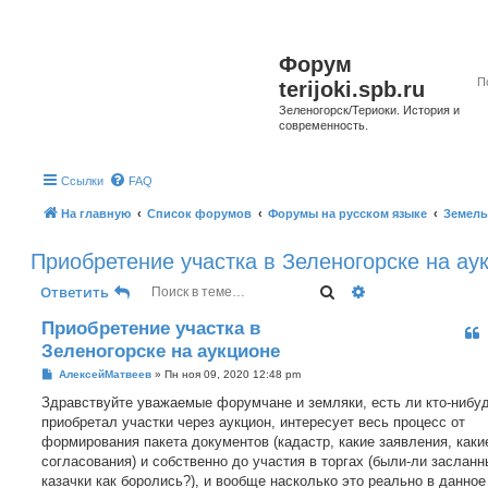
Форум
terijoki.spb.ru
Зеленогорск/Териоки. История и
современность.
Ссылки
FAQ
На главную
Список форумов
Форумы на русском языке
Земель
Приобретение участка в Зеленогорске на ау
Поиск
Расширенный п
Ответить
Приобретение участка в
Зеленогорске на аукционе
С
АлексейМатвеев
»
Пн ноя 09, 2020 12:48 pm
о
о
Здравствуйте уважаемые форумчане и земляки, есть ли кто-нибуд
б
приобретал участки через аукцион, интересует весь процесс от
щ
е
формирования пакета документов (кадастр, какие заявления, каки
н
согласования) и собственно до участия в торгах (были-ли засланн
и
е
казачки как боролись?), и вообще насколько это реально в данное