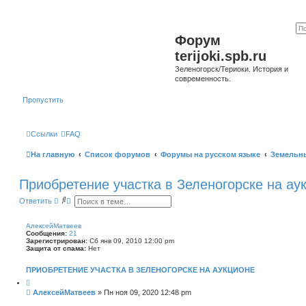
Форум
terijoki.spb.ru
Зеленогорск/Териоки. История и
современность.
Пропустить
Ссылки
FAQ
На главную
Список форумов
Форумы на русском языке
Земельн
Приобретение участка в Зеленогорске на ау
П
Р
Ответить
о
а
и
с
с
ш
АлексейМатвеев
к
и
Сообщения:
21
р
Зарегистрирован:
Сб янв 09, 2010 12:00 pm
е
Защита от спама:
Нет
н
н
ПРИОБРЕТЕНИЕ УЧАСТКА В ЗЕЛЕНОГОРСКЕ НА АУКЦИОНЕ
ы
й
Ц
и
п
С
АлексейМатвеев
»
Пн ноя 09, 2020 12:48 pm
т
о
о
а
и