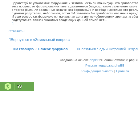
о
т
Здравствуйте уважаемые форумчане и земляки, есть ли кто-нибудь, кто приобретал
с
а
весь процесс от формирования пакета документов (кадастр, какие заявления, какие
б
к
в торгах (были-ли засланные казачки как боролись?), и вообще насколько это реал
щ
с домом родителей, небольшой, сотки 3-4 хотелось бы приобрести его или в аренд
е
И еще вопрос как формируется начальная цена для приобретения и аренды...в обще
н
подступаться, так как знакомых владеющих данной темой нет...
В
и
е
е
р
Ответить
н
у
Вернуться в «Земельный вопрос»
т
ь
с
На главную
Список форумов
Связаться с администрацией
Удал
я
к
н
Создано на основе
phpBB
® Forum Software © phpBB
а
ч
Русская поддержка phpBB
а
л
Конфиденциальность
|
Правила
у
77