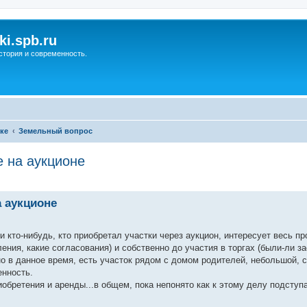
ki.spb.ru
стория и современность.
ке
Земельный вопрос
е на аукционе
ренный поиск
а аукционе
кто-нибудь, кто приобретал участки через аукцион, интересует весь пр
ения, какие согласования) и собственно до участия в торгах (были-ли з
но в данное время, есть участок рядом с домом родителей, небольшой, с
енность.
бретения и аренды...в общем, пока непонято как к этому делу подступа