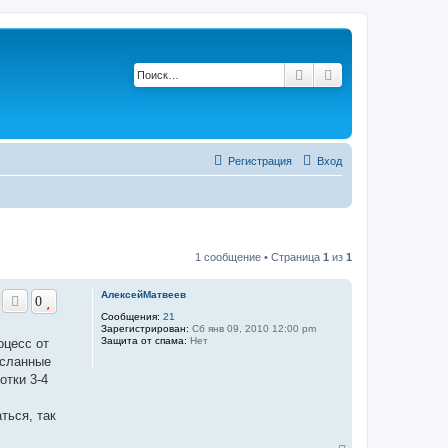
Поиск
Расширенный по
Регистрация
Вход
1 сообщение • Страница
1
из
1
АлексейМатвеев
0
Сообщения:
21
Зарегистрирован:
Сб янв 09, 2010 12:00 pm
Защита от спама:
Нет
оцесс от
асланные
отки 3-4
ться, так