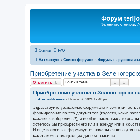
Форум terijo
Зеленогорск/Териоки. И
Ссылки
FAQ
На главную
Список форумов
Форумы на русском язы
Приобретение участка в Зеленогорск
Поиск
Расши
Ответить
Приобретение участка в Зеленогорске н
С
АлексейМатвеев
»
Пн ноя 09, 2020 12:48 pm
о
о
Здравствуйте уважаемые форумчане и земляки, есть ли 
б
формирования пакета документов (кадастр, какие заявл
щ
е
казачки как боролись?), и вообще насколько это реаль
н
хотелось бы приобрести его или в аренду или в собств
и
е
И еще вопрос как формируется начальная цена для прио
как знакомых владеющих данной темой нет...