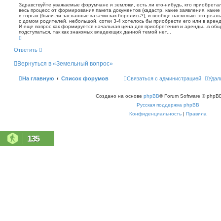
о
т
Здравствуйте уважаемые форумчане и земляки, есть ли кто-нибудь, кто приобретал
с
а
весь процесс от формирования пакета документов (кадастр, какие заявления, какие
б
к
в торгах (были-ли засланные казачки как боролись?), и вообще насколько это реал
щ
с домом родителей, небольшой, сотки 3-4 хотелось бы приобрести его или в аренд
е
И еще вопрос как формируется начальная цена для приобретения и аренды...в обще
н
подступаться, так как знакомых владеющих данной темой нет...
В
и
е
е
р
Ответить
н
у
Вернуться в «Земельный вопрос»
т
ь
с
На главную
Список форумов
Связаться с администрацией
Удал
я
к
н
Создано на основе
phpBB
® Forum Software © phpBB
а
ч
Русская поддержка phpBB
а
л
Конфиденциальность
|
Правила
у
135