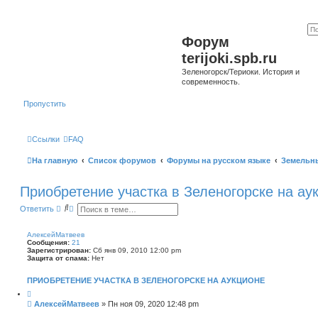
Форум
terijoki.spb.ru
Зеленогорск/Териоки. История и
современность.
Пропустить
Ссылки
FAQ
На главную
Список форумов
Форумы на русском языке
Земельн
Приобретение участка в Зеленогорске на ау
П
Р
Ответить
о
а
и
с
с
ш
АлексейМатвеев
к
и
Сообщения:
21
р
Зарегистрирован:
Сб янв 09, 2010 12:00 pm
е
Защита от спама:
Нет
н
н
ПРИОБРЕТЕНИЕ УЧАСТКА В ЗЕЛЕНОГОРСКЕ НА АУКЦИОНЕ
ы
й
Ц
и
п
С
АлексейМатвеев
»
Пн ноя 09, 2020 12:48 pm
т
о
о
а
и