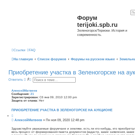
Форум
terijoki.spb.ru
Зеленогорск/Териоки. История и
современность.
Ссылки
FAQ
На главную
Список форумов
Форумы на русском языке
Земельн
Приобретение участка в Зеленогорске на ау
П
Р
Ответить
о
а
и
с
с
ш
АлексейМатвеев
к
и
Сообщения:
21
р
Зарегистрирован:
Сб янв 09, 2010 12:00 pm
е
Защита от спама:
Нет
н
н
ПРИОБРЕТЕНИЕ УЧАСТКА В ЗЕЛЕНОГОРСКЕ НА АУКЦИОНЕ
ы
й
Ц
и
п
С
АлексейМатвеев
»
Пн ноя 09, 2020 12:48 pm
т
о
о
а
и
о
т
Здравствуйте уважаемые форумчане и земляки, есть ли кто-нибудь, кто приобретал
с
а
весь процесс от формирования пакета документов (кадастр, какие заявления, какие
б
к