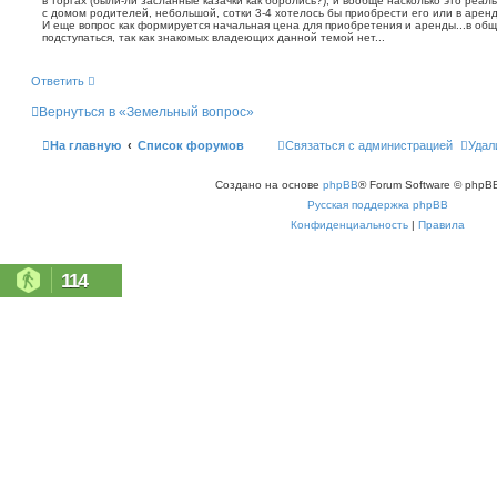
в торгах (были-ли засланные казачки как боролись?), и вообще насколько это реал
щ
с домом родителей, небольшой, сотки 3-4 хотелось бы приобрести его или в аренд
е
И еще вопрос как формируется начальная цена для приобретения и аренды...в обще
н
подступаться, так как знакомых владеющих данной темой нет...
и
е
Ответить
Вернуться в «Земельный вопрос»
На главную
Список форумов
Связаться с администрацией
Удал
Создано на основе
phpBB
® Forum Software © phpBB
Русская поддержка phpBB
Конфиденциальность
|
Правила
114