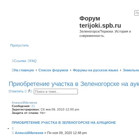
Форум
terijoki.spb.ru
Зеленогорск/Териоки. История и
современность.
Пропустить
Ссылки
FAQ
На главную
Список форумов
Форумы на русском языке
Земельн
Приобретение участка в Зеленогорске на ау
П
Р
Ответить
о
а
и
с
с
ш
АлексейМатвеев
к
и
Сообщения:
21
р
Зарегистрирован:
Сб янв 09, 2010 12:00 pm
е
Защита от спама:
Нет
н
н
ПРИОБРЕТЕНИЕ УЧАСТКА В ЗЕЛЕНОГОРСКЕ НА АУКЦИОНЕ
ы
й
Ц
и
п
С
АлексейМатвеев
»
Пн ноя 09, 2020 12:48 pm
т
о
о
а
и