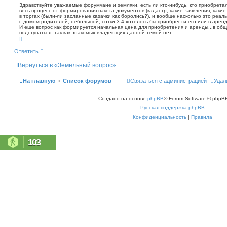
о
т
Здравствуйте уважаемые форумчане и земляки, есть ли кто-нибудь, кто приобретал
с
а
весь процесс от формирования пакета документов (кадастр, какие заявления, какие
б
к
в торгах (были-ли засланные казачки как боролись?), и вообще насколько это реал
щ
с домом родителей, небольшой, сотки 3-4 хотелось бы приобрести его или в аренд
е
И еще вопрос как формируется начальная цена для приобретения и аренды...в обще
н
подступаться, так как знакомых владеющих данной темой нет...
В
и
е
е
р
Ответить
н
у
Вернуться в «Земельный вопрос»
т
ь
с
На главную
Список форумов
Связаться с администрацией
Удал
я
к
н
Создано на основе
phpBB
® Forum Software © phpBB
а
ч
Русская поддержка phpBB
а
л
Конфиденциальность
|
Правила
у
103