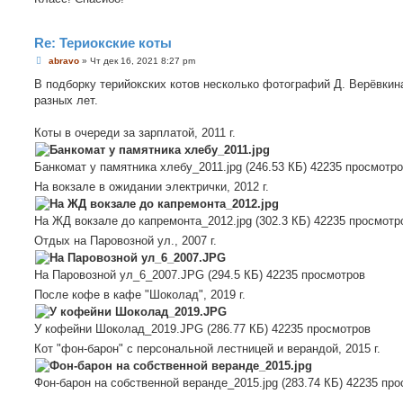
Re: Териокские коты
С
abravo
»
Чт дек 16, 2021 8:27 pm
о
о
В подборку терийокских котов несколько фотографий Д. Верёвкин
б
разных лет.
щ
е
н
Коты в очереди за зарплатой, 2011 г.
и
е
Банкомат у памятника хлебу_2011.jpg (246.53 КБ) 42235 просмотр
На вокзале в ожидании электрички, 2012 г.
На ЖД вокзале до капремонта_2012.jpg (302.3 КБ) 42235 просмотр
Отдых на Паровозной ул., 2007 г.
На Паровозной ул_6_2007.JPG (294.5 КБ) 42235 просмотров
После кофе в кафе "Шоколад", 2019 г.
У кофейни Шоколад_2019.JPG (286.77 КБ) 42235 просмотров
Кот "фон-барон" с персональной лестницей и верандой, 2015 г.
Фон-барон на собственной веранде_2015.jpg (283.74 КБ) 42235 пр