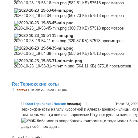
2020-10-23_19-53-18-min.png (582.81 КБ) 57518 просмотров
2020-10-23_19-53-04-min.png (567.73 КБ) 57518 просмотров
2020-10-23_19-53-45-min.png (380.73 КБ) 57518 просмотров
2020-10-23_19-54-11-min.png (320.87 КБ) 57518 просмотров
2020-10-23_19-54-39-min.png (553.64 КБ) 57518 просмотров
2020-10-23_19-53-31-min-min.png (564.11 КБ) 57518 просмотров
Re: Териокские коты
С
abravo
»
Пт окт 23, 2020 9:18 pm
о
о
б
ОлегТериокскийЛесник
писал(а):
Пт окт 23, 202
щ
е
Териокские коты на углу Курортной и Александровской улицы. Их 
н
там очень много,и они очень красивые.Но,увы,в руки ни один не д
и
е
Либо можно попробовать прикормить,и тогда,может быть
дадут себя погладить.
Класс! Спасибо!