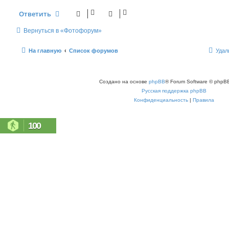
Ответить
Вернуться в «Фотофорум»
На главную
Список форумов
Удал
Создано на основе
phpBB
® Forum Software © phpBB
Русская поддержка phpBB
Конфиденциальность
|
Правила
100