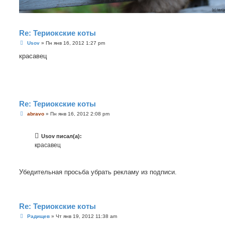
Re: Териокские коты
С
Usov
»
Пн янв 16, 2012 1:27 pm
о
о
красавец
б
щ
е
н
и
е
Re: Териокские коты
С
abravo
»
Пн янв 16, 2012 2:08 pm
о
о
б
Usov писал(а):
щ
е
красавец
н
и
е
Убедительная просьба убрать рекламу из подписи.
Re: Териокские коты
С
Радищев
»
Чт янв 19, 2012 11:38 am
о