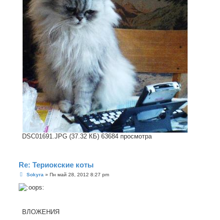
DSC01691.JPG (37.32 КБ) 63684 просмотра
Re: Териокские коты
С
Sokyra
»
Пн май 28, 2012 8:27 pm
о
о
б
щ
е
н
ВЛОЖЕНИЯ
и