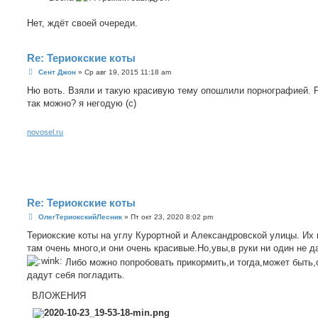
Нет, ждёт своей очереди.
Re: Териокские коты
С
Сент Джон
»
Ср авг 19, 2015 11:18 am
о
о
Ню воть. Взяли и такую красивую тему опошлили порнографией. 
б
так можно? я негодую (с)
щ
е
н
и
novosel.ru
е
Re: Териокские коты
С
ОлегТериокскийЛесник
»
Пт окт 23, 2020 8:02 pm
о
о
Териокские коты на углу Курортной и Александровской улицы. Их 
б
там очень много,и они очень красивые.Но,увы,в руки ни один не д
щ
е
Либо можно попробовать прикормить,и тогда,может быть,
н
дадут себя погладить.
и
е
ВЛОЖЕНИЯ