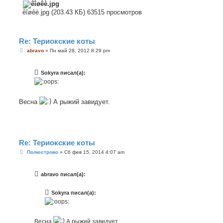
е
êîøêè.jpg (203.43 КБ) 63515 просмотров
Re: Териокские коты
С
abravo
»
Пн май 28, 2012 8:29 pm
о
о
б
Sokyra писал(а):
щ
е
н
и
е
Весна
А рыжий завидует.
Re: Териокские коты
С
Полюстрово
»
Сб фев 15, 2014 4:07 am
о
о
б
abravo писал(а):
щ
е
н
Sokyra писал(а):
и
е
Весна
А рыжий завидует.