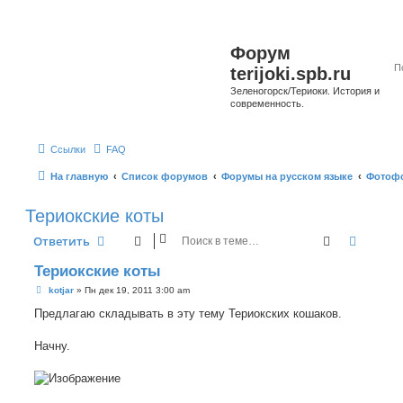
Форум
terijoki.spb.ru
Зеленогорск/Териоки. История и
современность.
Ссылки
FAQ
На главную
Список форумов
Форумы на русском языке
Фотоф
Териокские коты
Поиск
Расшир
Ответить
Териокские коты
С
kotjar
»
Пн дек 19, 2011 3:00 am
о
о
Предлагаю складывать в эту тему Териокских кошаков.
б
щ
е
Начну.
н
и
е