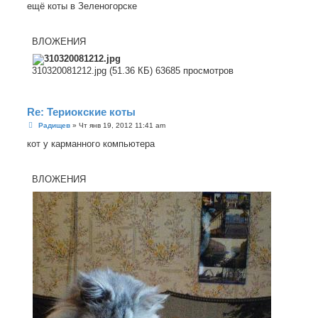
о
ещё коты в Зеленогорске
б
щ
е
н
ВЛОЖЕНИЯ
и
е
310320081212.jpg (51.36 КБ) 63685 просмотров
Re: Териокские коты
С
Радищев
»
Чт янв 19, 2012 11:41 am
о
о
кот у карманного компьютера
б
щ
е
н
ВЛОЖЕНИЯ
и
е