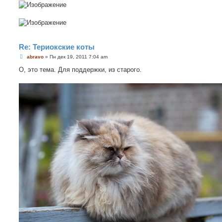
Re: Териокские коты
С
abravo
»
Пн дек 19, 2011 7:04 am
о
о
О, это тема. Для поддержки, из старого.
б
щ
е
н
и
е