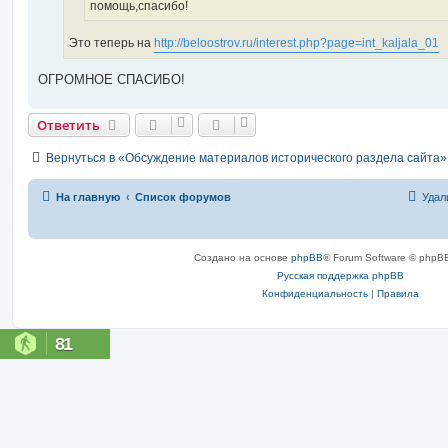
помощь,спасибо!
Это теперь на
http://beloostrov.ru/interest.php?page=int_kaljala_01
ОГРОМНОЕ СПАСИБО!
Ответить
Вернуться в «Обсуждение материалов исторического раздела сайта»
На главную
Список форумов
Удал
Создано на основе
phpBB
® Forum Software © phpBB
Русская поддержка phpBB
Конфиденциальность
|
Правила
81