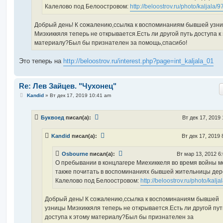
Калелово под Белоостровом:
http://beloostrov.ru/photo/kaljala/9
Добрый день! К сожалению,ссылка к воспоминаниям бывшей узн
Миэхиккяля теперь не открывается.Есть ли другой путь доступа к
материалу?Был бы признателен за помощь,спасибо!
Это теперь на
http://beloostrov.ru/interest.php?page=int_kaljala_01
Re: Лев Зайцев. "Чухонец"
С
Kandid
»
Вт дек 17, 2019 10:41 am
о
о
б
Буквоед
писал(а):
Вт дек 17, 2019
щ
е
н
Kandid
писал(а):
Вт дек 17, 2019 
и
е
Osbourne
писал(а):
Вт мар 13, 2012 6
О пребывании в концлагере Миехиккеля во время войны 
также почитать в воспоминаниях бывшей жительницы де
Калелово под Белоостровом:
http://beloostrov.ru/photo/kalja
Добрый день! К сожалению,ссылка к воспоминаниям бывшей
узницы Миэхиккяля теперь не открывается.Есть ли другой пут
доступа к этому материалу?Был бы признателен за