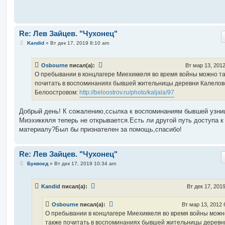
и
е
Re: Лев Зайцев. "Чухонец"
С
Kandid
»
Вт дек 17, 2019 8:10 am
о
о
б
Osbourne
писал(а):
Вт мар 13, 201
щ
е
О пребывании в концлагере Миехиккеля во время войны можно т
н
почитать в воспоминаниях бывшей жительницы деревни Калелов
и
е
Белоостровом:
http://beloostrov.ru/photo/kaljala/97
Добрый день! К сожалению,ссылка к воспоминаниям бывшей узни
Миэхиккяля теперь не открывается.Есть ли другой путь доступа к
материалу?Был бы признателен за помощь,спасибо!
Re: Лев Зайцев. "Чухонец"
С
Буквоед
»
Вт дек 17, 2019 10:34 am
о
о
б
Kandid
писал(а):
Вт дек 17, 201
щ
е
н
Osbourne
писал(а):
Вт мар 13, 2012 
и
е
О пребывании в концлагере Миехиккеля во время войны можн
также почитать в воспоминаниях бывшей жительницы деревн