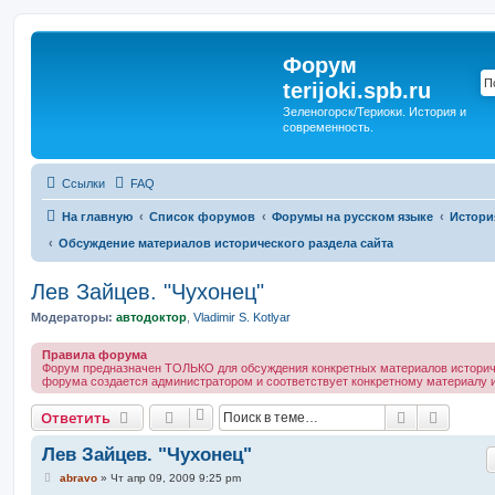
Форум
terijoki.spb.ru
Зеленогорск/Териоки. История и
современность.
Ссылки
FAQ
На главную
Список форумов
Форумы на русском языке
Истори
Обсуждение материалов исторического раздела сайта
Лев Зайцев. "Чухонец"
Модераторы:
автодоктор
,
Vladimir S. Kotlyar
Правила форума
Форум предназначен ТОЛЬКО для обсуждения конкретных материалов историче
форума создается администратором и соответствует конкретному материалу и
Поиск
Расшир
Ответить
Лев Зайцев. "Чухонец"
С
abravo
»
Чт апр 09, 2009 9:25 pm
о