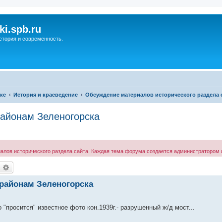
ki.spb.ru
стория и современность.
ке
История и краеведение
Обсуждение материалов исторического раздела 
районам Зеленогорска
ов исторического раздела сайта. Каждая тема форума создается администратором и
оиск
Расширенный поиск
 районам Зеленогорска
"просится" известное фото кон.1939г.- разрушенный ж/д мост...