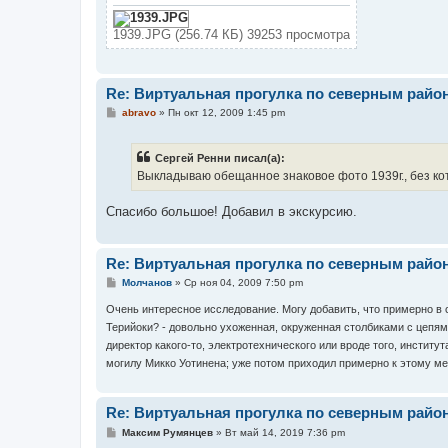
и
е
1939.JPG (256.74 КБ) 39253 просмотра
Re: Виртуальная прогулка по северным райо
С
abravo
»
Пн окт 12, 2009 1:45 pm
о
о
б
Сергей Ренни писал(а):
щ
е
Выкладываю обещанное знаковое фото 1939г., без ко
н
и
е
Спасибо большое! Добавил в экскурсию.
Re: Виртуальная прогулка по северным райо
С
Молчанов
»
Ср ноя 04, 2009 7:50 pm
о
о
Очень интересное исследование. Могу добавить, что примерно в 
б
Терийоки? - довольно ухоженная, окруженная столбиками с цепям
щ
е
директор какого-то, электротехнического или вроде того, институт
н
могилу Микко Уотинена; уже потом приходил примерно к этому мес
и
е
Re: Виртуальная прогулка по северным райо
С
Максим Румянцев
»
Вт май 14, 2019 7:36 pm
о