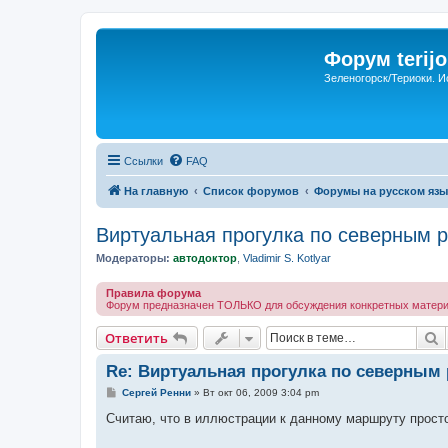
Форум terijo
Зеленогорск/Териоки. И
Ссылки
FAQ
На главную
Список форумов
Форумы на русском язы
Виртуальная прогулка по северным 
Модераторы:
автодоктор
,
Vladimir S. Kotlyar
Правила форума
Форум предназначен ТОЛЬКО для обсуждения конкретных материал
П
Ответить
Re: Виртуальная прогулка по северным
С
Сергей Ренни
»
Вт окт 06, 2009 3:04 pm
о
о
Считаю, что в иллюстрации к данному маршруту просто 
б
щ