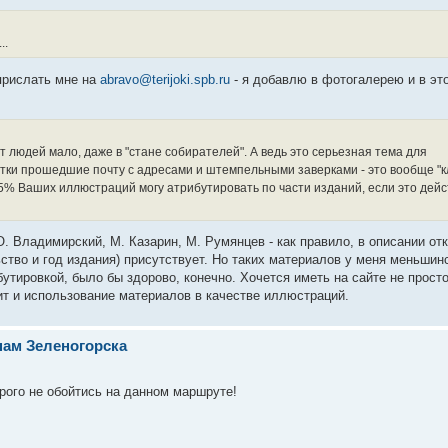
..
прислать мне на
abravo@terijoki.spb.ru
- я добавлю в фотогалерею и в эт
 людей мало, даже в "стане собирателей". А ведь это серьезная тема для
рытки прошедшие почту с адресами и штемпельными заверками - это вообще "к
~85% Ваших иллюстраций могу атрибутировать по части изданий, если это дей
. Владимирский, М. Казарин, М. Румянцев - как правило, в описании от
ство и год издания) присутствует. Но таких материалов у меня меньшин
утировкой, было бы здорово, конечно. Хочется иметь на сайте не прост
чит и использование материалов в качестве иллюстраций.
нам Зеленогорска
рого не обойтись на данном маршруте!