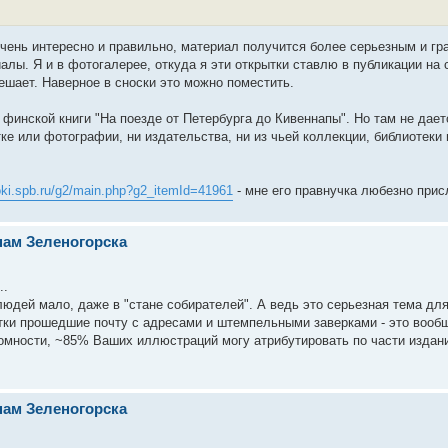
очень интересно и правильно, материал получится более серьезным и гр
ы. Я и в фотогалерее, откуда я эти открытки ставлю в публикации на 
ешает. Наверное в сноски это можно поместить.
с финской книги "На поезде от Петербурга до Кивеннапы". Но там не дает
 или фотографии, ни издательства, ни из чьей коллекции, библиотеки 
ijoki.spb.ru/g2/main.php?g2_itemId=41961
- мне его правнучка любезно прис
нам Зеленогорска
..
людей мало, даже в "стане собирателей". А ведь это серьезная тема дл
рытки прошедшие почту с адресами и штемпельными заверками - это вооб
кромности, ~85% Ваших иллюстраций могу атрибутировать по части издан
нам Зеленогорска