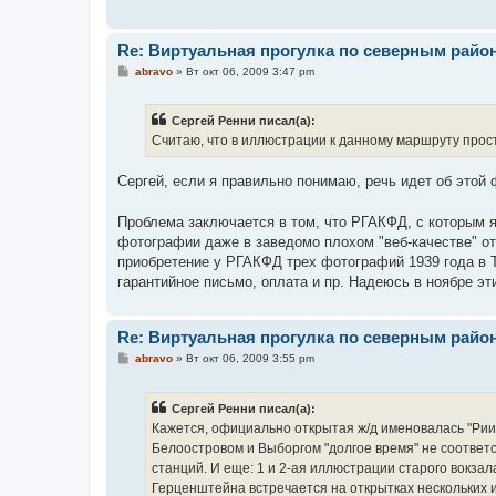
е
н
и
е
Re: Виртуальная прогулка по северным райо
С
abravo
»
Вт окт 06, 2009 3:47 pm
о
о
б
Сергей Ренни писал(а):
щ
е
Считаю, что в иллюстрации к данному маршруту просто
н
и
е
Сергей, если я правильно понимаю, речь идет об этой
Проблема заключается в том, что РГАКФД, с которым я
фотографии даже в заведомо плохом "веб-качестве" о
приобретение у РГАКФД трех фотографий 1939 года в 
гарантийное письмо, оплата и пр. Надеюсь в ноябре э
Re: Виртуальная прогулка по северным райо
С
abravo
»
Вт окт 06, 2009 3:55 pm
о
о
б
Сергей Ренни писал(а):
щ
е
Кажется, официально открытая ж/д именовалась "Риих
н
Белоостровом и Выборгом "долгое время" не соответст
и
е
станций. И еще: 1 и 2-ая иллюстрации старого вокзал
Герценштейна встречается на открытках нескольких из