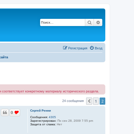
Поиск
Расширенный по
Регистрация
Вход
сайта
 соответствует конкретному материалу исторического раздела.
1
2
Пред.
24 сообщения
Сергей Ренни
0
Сообщения:
4305
Зарегистрирован:
Пн сен 28, 2009 7:55 pm
Защита от спама:
Нет