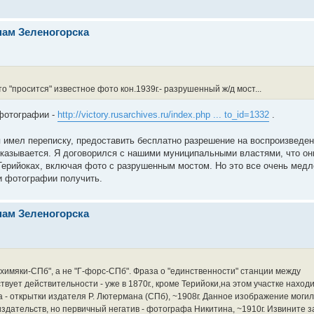
нам Зеленогорска
 "просится" известное фото кон.1939г.- разрушенный ж/д мост...
 фотографии -
http://victory.rusarchives.ru/index.php ... to_id=1332
.
 имел переписку, предоставить бесплатно разрешение на воспроизведен
тказывается. Я договорился с нашими муниципальными властями, что он
Терийоках, включая фото с разрушенным мостом. Но это все очень медл
ти фотографии получить.
нам Зеленогорска
имяки-СПб", а не "Г-форс-СПб". Фраза о "единственности" станции между
вует действительности - уже в 1870г., кроме Терийоки,на этом участке наход
а - открытки издателя Р. Лютермана (СПб), ~1908г. Данное изображение моги
дательств, но первичный негатив - фотографа Никитина, ~1910г. Извините за