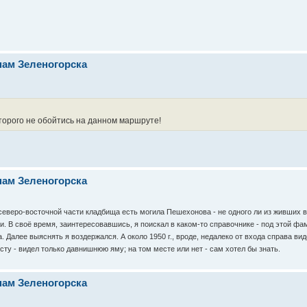
нам Зеленогорска
торого не обойтись на данном маршруте!
нам Зеленогорска
северо-восточной части кладбища есть могила Пешехонова - не одного ли из живших 
и. В своё время, заинтересовавшись, я поискал в каком-то справочнике - под этой ф
а. Далее выяснять я воздержался. А около 1950 г., вроде, недалеко от входа справа вид
ту - видел только давнишнюю яму; на том месте или нет - сам хотел бы знать.
нам Зеленогорска