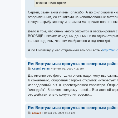
в части филокартии...
Сергей, замечания учтем, спасибо. А по филокартии - 
оформленным, со ссылками на использованные материал
точную атрибутировку и в самом материале она не пом
Дело в том, что очень много открыток я отсканировал 
ВООБЩЕ никаких исходных данных ни по одной открытке
только подпись, что там изображено и год (иногда).
А по Никитину у нас отдельный альбом есть -
http://ter
Re: Виртуальная прогулка по северным райо
С
Сергей Ренни
»
Вт окт 06, 2009 4:27 pm
о
о
Да, именно это фото. Если очень надо, могу выложить.
б
К сожалению, оборотная сторона открыток интересует 
щ
е
исследований, в т. ч. краеведческого характера. Отк
н
"кландайк". Впрочем, каждому - своё... Без ложной с
и
е
это действительно кому-то интересно...
Re: Виртуальная прогулка по северным райо
С
abravo
»
Вт окт 06, 2009 6:16 pm
о