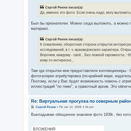
о
б
Сергей Ренни писал(а):
щ
е
Да, именно это фото. Если очень надо, могу выложить.
н
и
е
Был бы признателен. Можно сюда выложить, а можно 
материал.
Сергей Ренни писал(а):
К сожалению, оборотная сторона открыток интересует
исследований, в т. ч. краеведческого характера. Отк
Впрочем, каждому - своё... Без ложной скромности, 
кому-то интересно...
Там где открытки мне предоставляли коллекционеры - О
фотогалерее атрибутировка (по-крайней мере, издатель
Поэтому, если у Вас будет возможность помочь с атриб
иллюстраций "по теме", а грамотный архив. Это облег
Re: Виртуальная прогулка по северным райо
С
Сергей Ренни
»
Пн окт 12, 2009 1:34 pm
о
о
Выкладываю обещанное знаковое фото 1939г., без кото
б
щ
е
н
ВЛОЖЕНИЯ