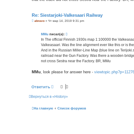
Re: Siestarjoki-Valkesaari Railway
С
abravo
»
Чт мар 14, 2019 9:31 pm
о
о
б
MMu
писал(а):
щ
е
In The official Finnish 1930s map 1:100000 the Valkeasaa
н
Valkeasaari. Was the line alignment ever like this or is t
и
е
And in the Russian Miller-Line Map (blue line on Terijoki.
railroad near the Gun Factory. Was there a wooden bridge a
not cross Sestra near the Factory. BR, MMu
MMu
, look please for answer here -
viewtopic.php?p=1127
Ответить
Вернуться в «History»
На главную
Список форумов