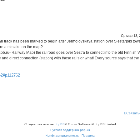
Ср мар 13, 
ri track has been marked to begin after Jermolovskaya station over Siestarjoki tow
here a mistake on the map?
spb.ru- Railway Map) the railroad goes over Sestra to connect into the old Finnish 
nd direct connection (station) with these rails or what! Every source says that the 
62#p112762
Связать
Создано на основе
phpBB
® Forum Software © phpBB Limited
Русская поддержка phpBB
Конфиденциальность
|
Правила