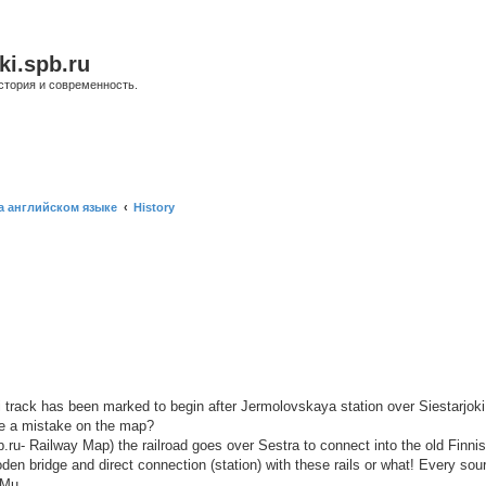
ki.spb.ru
стория и современность.
а английском языке
History
ый поиск
i track has been marked to begin after Jermolovskaya station over Siestarjok
ere a mistake on the map?
b.ru- Railway Map) the railroad goes over Sestra to connect into the old Finni
den bridge and direct connection (station) with these rails or what! Every so
MMu