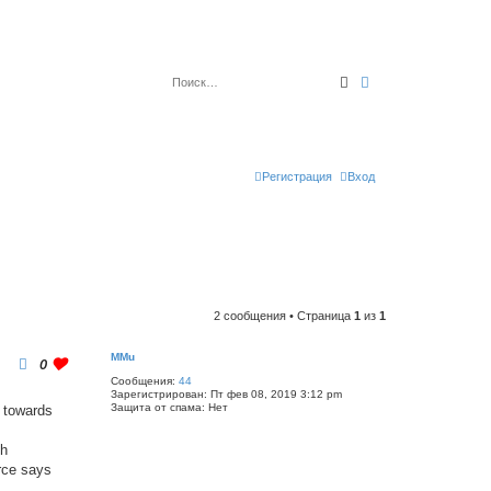
Поиск
Расширенный по
Регистрация
Вход
2 сообщения • Страница
1
из
1
MMu
0
Сообщения:
44
Зарегистрирован:
Пт фев 08, 2019 3:12 pm
Защита от спама:
Нет
i towards
sh
urce says