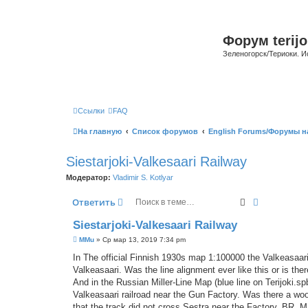
Форум terijo
Зеленогорск/Териоки. И
Ссылки
FAQ
На главную
Список форумов
English Forums/Форумы н
Siestarjoki-Valkesaari Railway
Модератор:
Vladimir S. Kotlyar
Поиск
Расширенн
Ответить
Siestarjoki-Valkesaari Railway
С
MMu
»
Ср мар 13, 2019 7:34 pm
о
о
In The official Finnish 1930s map 1:100000 the Valkeasaar
б
Valkeasaari. Was the line alignment ever like this or is th
щ
е
And in the Russian Miller-Line Map (blue line on Terijoki.sp
н
Valkeasaari railroad near the Gun Factory. Was there a woo
и
е
that the track did not cross Sestra near the Factory. BR, 