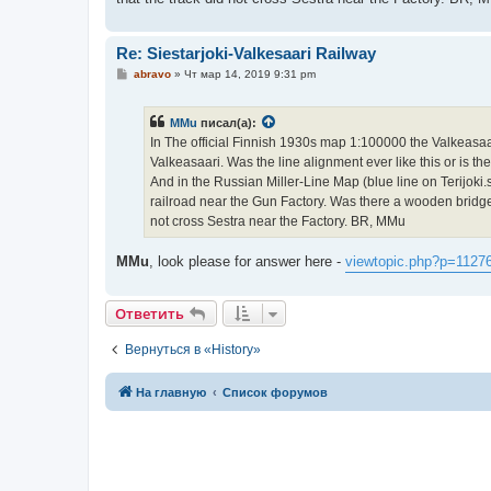
Re: Siestarjoki-Valkesaari Railway
С
abravo
»
Чт мар 14, 2019 9:31 pm
о
о
б
MMu
писал(а):
щ
е
In The official Finnish 1930s map 1:100000 the Valkeasaa
н
Valkeasaari. Was the line alignment ever like this or is t
и
е
And in the Russian Miller-Line Map (blue line on Terijoki.
railroad near the Gun Factory. Was there a wooden bridge a
not cross Sestra near the Factory. BR, MMu
MMu
, look please for answer here -
viewtopic.php?p=1127
Ответить
Вернуться в «History»
На главную
Список форумов