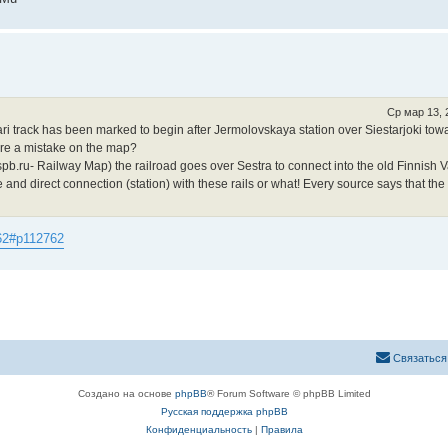
Ср мар 13, 
ri track has been marked to begin after Jermolovskaya station over Siestarjoki tow
here a mistake on the map?
spb.ru- Railway Map) the railroad goes over Sestra to connect into the old Finnish 
nd direct connection (station) with these rails or what! Every source says that the 
62#p112762
Связаться
Создано на основе
phpBB
® Forum Software © phpBB Limited
Русская поддержка phpBB
Конфиденциальность
|
Правила