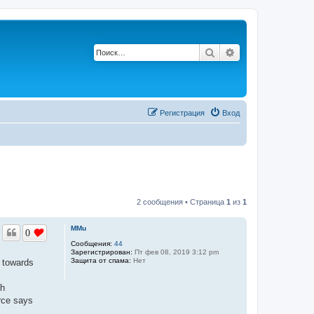
Поиск
Расширенный по
Регистрация
Вход
2 сообщения • Страница
1
из
1
MMu
0
Сообщения:
44
Зарегистрирован:
Пт фев 08, 2019 3:12 pm
Защита от спама:
Нет
i towards
sh
urce says