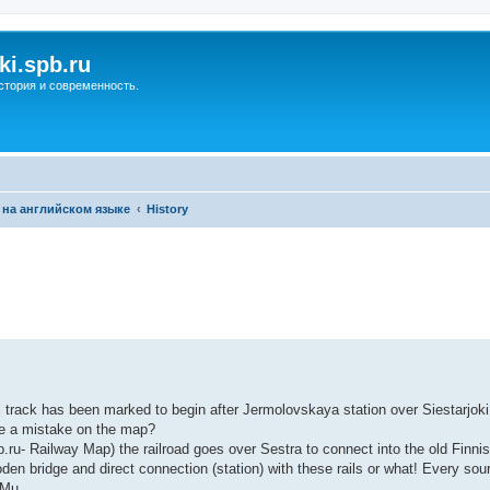
ki.spb.ru
стория и современность.
 на английском языке
History
ренный поиск
i track has been marked to begin after Jermolovskaya station over Siestarjok
ere a mistake on the map?
b.ru- Railway Map) the railroad goes over Sestra to connect into the old Finni
den bridge and direct connection (station) with these rails or what! Every so
MMu