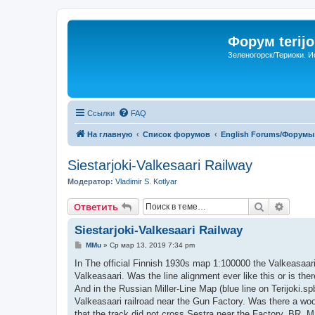
Форум terijo
Зеленогорск/Териоки. И
Ссылки
FAQ
На главную
Список форумов
English Forums/Форумы
Siestarjoki-Valkesaari Railway
Модератор:
Vladimir S. Kotlyar
Поиск
Расши
Ответить
Siestarjoki-Valkesaari Railway
С
MMu
»
Ср мар 13, 2019 7:34 pm
о
о
In The official Finnish 1930s map 1:100000 the Valkeasaar
б
Valkeasaari. Was the line alignment ever like this or is th
щ
е
And in the Russian Miller-Line Map (blue line on Terijoki.sp
н
Valkeasaari railroad near the Gun Factory. Was there a woo
и
е
that the track did not cross Sestra near the Factory. BR, 