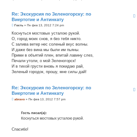
Re: Экскурсия по Зеленогорску: по
Виертотие и Антинкату
С
Гость
»
Пн фев 13, 2012 7:24 pm
о
о
Коснуться мостовых усталою рукой.
б
О, город моих снов, я без тебя никто.
щ
е
С залива ветер нес соленый вкус волны.
н
И даже без вина мы были им пьяны.
и
е
Прими в объятий плен, впитай лавину слез,
Печали утоли, о мой Зеленогорск!
И в тихой грусти вновь я покидаю рай,
Зеленый городок, прошу, мне силы дай!
Re: Экскурсия по Зеленогорску: по
Виертотие и Антинкату
С
abravo
»
Пн фев 13, 2012 7:57 pm
о
о
б
Гость писал(а):
щ
е
Коснуться мостовых усталою рукой.
н
и
е
Спасибо!