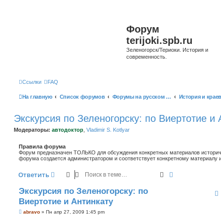
Форум
terijoki.spb.ru
Зеленогорск/Териоки. История и
современность.
Ссылки
FAQ
На главную
Список форумов
Форумы на русском языке
Экскурсия по Зеленогорску: по Виертотие и 
Модераторы:
автодоктор
,
Vladimir S. Kotlyar
Правила форума
Форум предназначен ТОЛЬКО для обсуждения конкретных материалов историче
форума создается администратором и соответствует конкретному материалу и
Поиск
Расширенный 
Ответить
Экскурсия по Зеленогорску: по
Виертотие и Антинкату
С
abravo
»
Пн апр 27, 2009 1:45 pm
о