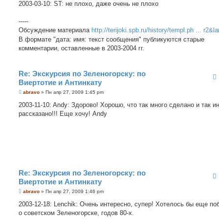
о
2003-03-10: ST: не плохо, даже очень не плохо
б
щ
е
-----
н
Обсуждение материала
http://terijoki.spb.ru/history/templ.ph ... r2&l
и
е
В формате "дата: имя: текст сообщения" публикуются старые
комментарии, оставленные в 2003-2004 гг.
Re: Экскурсия по Зеленогорску: по
Виертотие и Антинкату
С
abravo
»
Пн апр 27, 2009 1:45 pm
о
о
2003-11-10: Andy: Здорово! Хорошо, что так много сделано и так и
б
рассказано!!! Еще хочу! Andy
щ
е
н
и
е
Re: Экскурсия по Зеленогорску: по
Виертотие и Антинкату
С
abravo
»
Пн апр 27, 2009 1:46 pm
о
о
2003-12-18: Lenchik: Очень интересно, супер! Хотелось бы еще п
б
о советском Зеленогорске, годов 80-х.
щ