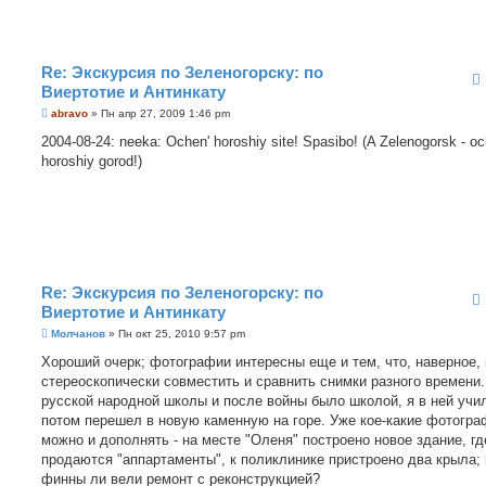
Re: Экскурсия по Зеленогорску: по
Виертотие и Антинкату
С
abravo
»
Пн апр 27, 2009 1:46 pm
о
о
2004-08-24: neeka: Ochen' horoshiy site! Spasibo! (A Zelenogorsk - o
б
horoshiy gorod!)
щ
е
н
и
е
Re: Экскурсия по Зеленогорску: по
Виертотие и Антинкату
С
Молчанов
»
Пн окт 25, 2010 9:57 pm
о
о
Хороший очерк; фотографии интересны еще и тем, что, наверное,
б
стереоскопически совместить и сравнить снимки разного времени
щ
е
русской народной школы и после войны было школой, я в ней учи
н
потом перешел в новую каменную на горе. Уже кое-какие фотогра
и
е
можно и дополнять - на месте "Оленя" построено новое здание, гд
продаются "аппартаменты", к поликлинике пристроено два крыла; 
финны ли вели ремонт с реконструкцией?