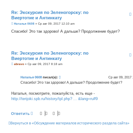
Re: Экскурсия по Зеленогорску: по
Виертотие и Антинкату
С
Наталья 0608
»
Ср авг 09, 2017 12:10 am
о
о
Спасибо! Это так здорово! А дальше? Продолжение будет?
б
щ
е
н
и
е
Re: Экскурсия по Зеленогорску: по
Виертотие и Антинкату
С
abravo
»
Ср авг 09, 2017 8:18 am
о
о
б
Наталья 0608
писал(а):
Ср авг 09, 2017
щ
е
Спасибо! Это так здорово! А дальше? Продолжение будет?
н
и
е
Наталья, посмотрите, пожалуйста, есть еще -
http://terijoki.spb.ru/history/tpl.php? ... &lang=ru#9
Ответить
Вернуться в «Обсуждение материалов исторического раздела сайта»