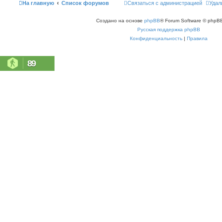
На главную
Список форумов
Связаться с администрацией
Удал
Создано на основе
phpBB
® Forum Software © phpBB
Русская поддержка phpBB
Конфиденциальность
|
Правила
89