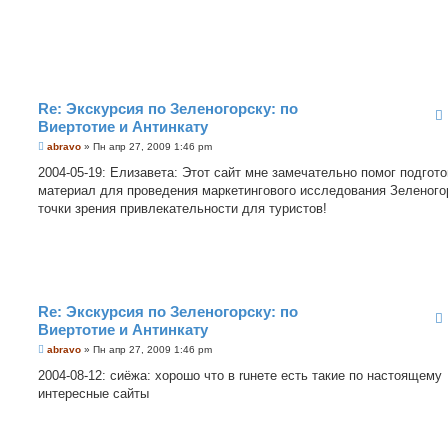
е
н
и
е
Re: Экскурсия по Зеленогорску: по
Виертотие и Антинкату
С
abravo
»
Пн апр 27, 2009 1:46 pm
о
о
2004-05-19: Елизавета: Этот сайт мне замечательно помог подгото
б
материал для проведения маркетингового исследования Зеленогор
щ
е
точки зрения привлекательности для туристов!
н
и
е
Re: Экскурсия по Зеленогорску: по
Виертотие и Антинкату
С
abravo
»
Пн апр 27, 2009 1:46 pm
о
о
2004-08-12: сиёжа: хорошо что в ruнете есть такие по настоящему
б
интересные сайты
щ
е
н
и
е