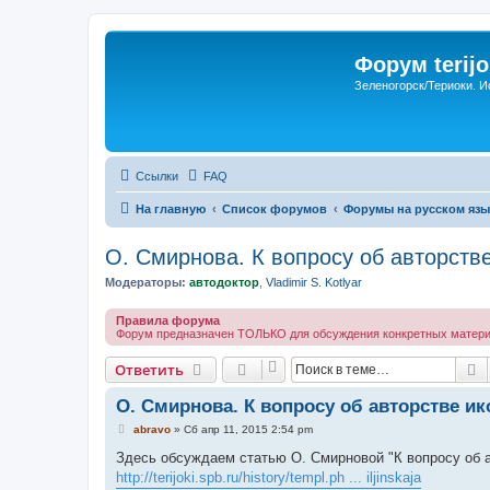
Форум terijo
Зеленогорск/Териоки. И
Ссылки
FAQ
На главную
Список форумов
Форумы на русском язы
O. Смирнова. К вопросу об авторств
Модераторы:
автодоктор
,
Vladimir S. Kotlyar
Правила форума
Форум предназначен ТОЛЬКО для обсуждения конкретных материал
П
Ответить
O. Смирнова. К вопросу об авторстве и
С
abravo
»
Сб апр 11, 2015 2:54 pm
о
о
Здесь обсуждаем статью О. Смирновой "К вопросу об а
б
http://terijoki.spb.ru/history/templ.ph ... iljinskaja
щ