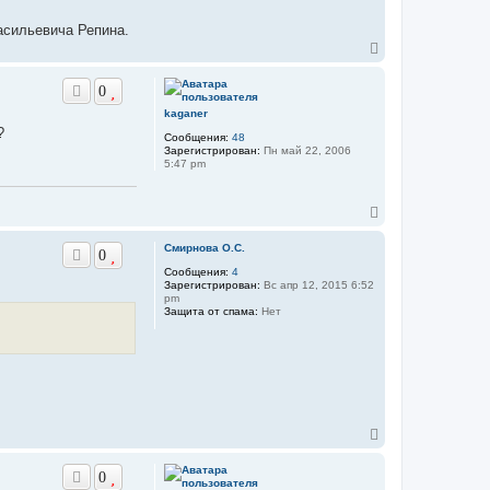
r
а
a
л
асильевича Репина.
v
у
o
В
е
р
0
н
у
kaganer
т
?
Сообщения:
48
ь
Зарегистрирован:
Пн май 22, 2006
с
5:47 pm
я
к
н
В
а
е
ч
р
а
Смирнова О.С.
0
н
л
Сообщения:
4
у
у
Зарегистрирован:
Вс апр 12, 2015 6:52
т
pm
ь
Защита от спама:
Нет
с
я
к
н
а
ч
а
л
В
у
е
р
0
н