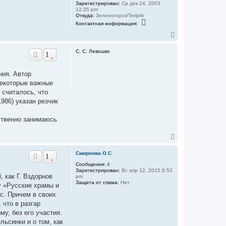
Зарегистрирован:
Ср дек 24, 2003
12:35 pm
Откуда:
Зеленогорск/Terijoki
К
Контактная информация:
о
н
В
т
е
а
р
С. С. Левошко
к
1
н
т
у
н
а
т
ния. Автор
я
ь
и
некоторые важные
с
н
я
 считалось, что
ф
к
о
986) указан резчик
н
р
м
а
а
бственно занимаюсь
ч
ц
а
и
л
я
В
у
п
е
о
р
Смирнова О.С.
л
1
н
ь
Сообщения:
4
у
з
Зарегистрирован:
Вс апр 12, 2015 6:52
т
о
 как Г. Вздорнов
pm
в
ь
Защита от спама:
Нет
у «Русские храмы и
а
с
т
я
с. Причем в своих
е
к
 что в разгар
л
н
я
у, без его участия.
а
a
ьсинки и о том, как
b
ч