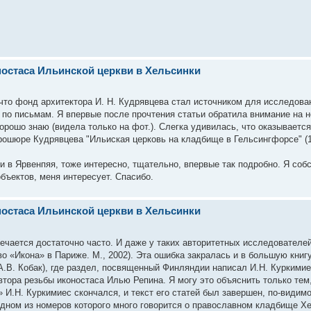
оностаса Ильинской церкви в Хельсинки
что фонд архитектора И. Н. Кудрявцева стал источником для исследова
 по письмам. Я впервые после прочтения статьи обратила внимание на 
хорошо знаю (видела только на фот.). Слегка удивилась, что оказывается
ошюре Кудрявцева "Ильиская церковь на кладбище в Гельсингфорсе" (1
ви в Ярвенпяя, тоже интересно, тщательно, впервые так подробно. Я со
объектов, меня интересует. Спасибо.
оностаса Ильинской церкви в Хельсинки
чается достаточно часто. И даже у таких авторитетных исследователей,
во «Икона» в Париже. М., 2002). Эта ошибка закралась и в большую книг
А.В. Кобак), где раздел, посвященный Финляндии написал И.Н. Куркимие
втора резьбы иконостаса Илью Репина. Я могу это объяснить только тем,
 И.Н. Куркимиес скончался, и текст его статей был завершен, по-видимом
дном из номеров которого много говорится о православном кладбище Хел