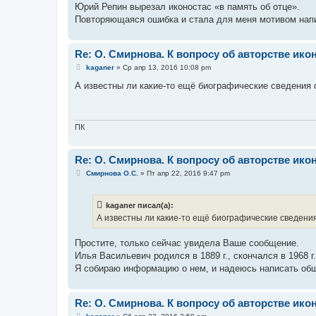
Юрий Репин вырезал иконостас «в память об отце».
Повторяющаяся ошибка и стала для меня мотивом напи
Re: O. Смирнова. К вопросу об авторстве ик
С
kaganer
»
Ср апр 13, 2016 10:08 pm
о
о
А известны ли какие-то ещё биографические сведения 
б
щ
е
н
и
ПК
е
Re: O. Смирнова. К вопросу об авторстве ик
С
Смирнова О.С.
»
Пт апр 22, 2016 9:47 pm
о
о
б
kaganer писал(а):
щ
е
А известны ли какие-то ещё биографические сведения
н
и
е
Простите, только сейчас увидела Ваше сообщение.
Илья Васильевич родился в 1889 г., скончался в 1968 г
Я собираю информацию о нем, и надеюсь написать об
Re: O. Смирнова. К вопросу об авторстве ик
С