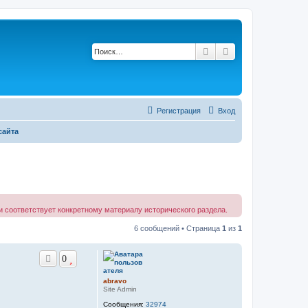
Поиск
Расширенный по
Регистрация
Вход
сайта
 соответствует конкретному материалу исторического раздела.
6 сообщений • Страница
1
из
1
0
abravo
Site Admin
Сообщения:
32974