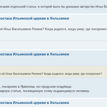
сания отдельной статьи, в которой было бы доказано авторство Ильи В
оностаса Ильинской церкви в Хельсинки
об Илье Васильевиче Репине? Когда родился, когда умер, где похоронен
оностаса Ильинской церкви в Хельсинки
 об Илье Васильевиче Репине? Когда родился, когда умер, где похоронен?
., похоронен в Ярвенпаа, на городском кладбище.
ширную статью, посвященную этому выдающемуся человеку.
оностаса Ильинской церкви в Хельсинки