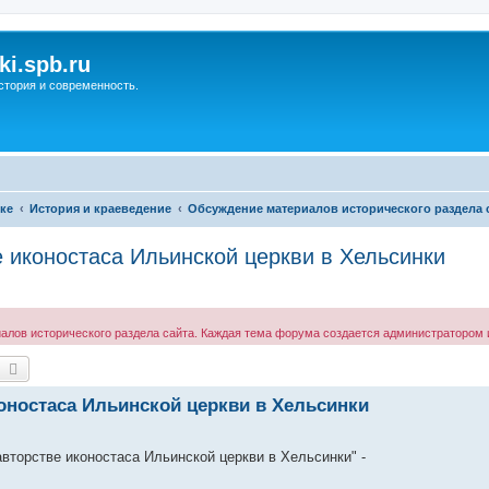
ki.spb.ru
стория и современность.
ке
История и краеведение
Обсуждение материалов исторического раздела 
е иконостаса Ильинской церкви в Хельсинки
ов исторического раздела сайта. Каждая тема форума создается администратором и
оиск
Расширенный поиск
коностаса Ильинской церкви в Хельсинки
вторстве иконостаса Ильинской церкви в Хельсинки" -