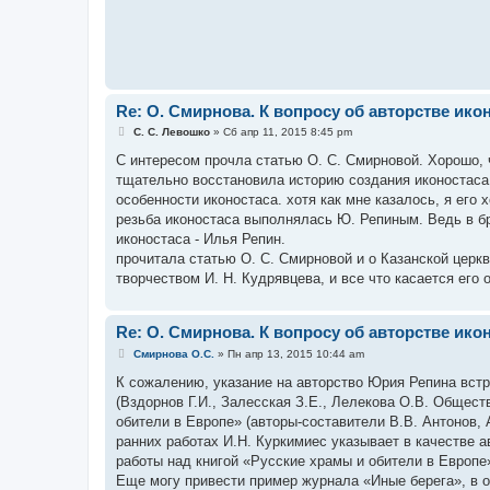
е
н
и
е
Re: O. Смирнова. К вопросу об авторстве ик
С
С. С. Левошко
»
Сб апр 11, 2015 8:45 pm
о
о
С интересом прочла статью О. С. Смирновой. Хорошо, 
б
тщательно восстановила историю создания иконостаса
щ
е
особенности иконостаса. хотя как мне казалось, я его 
н
резьба иконостаса выполнялась Ю. Репиным. Ведь в бр
и
е
иконостаса - Илья Репин.
прочитала статью О. С. Смирновой и о Казанской церк
творчеством И. Н. Кудрявцева, и все что касается его 
Re: O. Смирнова. К вопросу об авторстве ик
С
Смирнова О.С.
»
Пн апр 13, 2015 10:44 am
о
о
К сожалению, указание на авторство Юрия Репина встре
б
(Вздорнов Г.И., Залесская З.Е., Лелекова О.В. Общест
щ
е
обители в Европе» (авторы-составители В.В. Антонов, 
н
ранних работах И.Н. Куркимиес указывает в качестве а
и
е
работы над книгой «Русские храмы и обители в Европе»
Еще могу привести пример журнала «Иные берега», в о