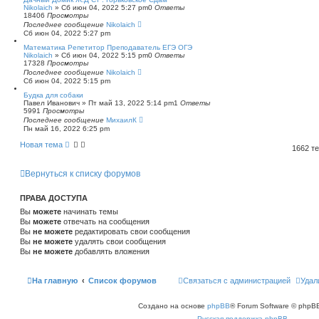
Nikolaich
»
Сб июн 04, 2022 5:27 pm
0
Ответы
18406
Просмотры
Последнее сообщение
Nikolaich
Сб июн 04, 2022 5:27 pm
Математика Репетитор Преподаватель ЕГЭ ОГЭ
Nikolaich
»
Сб июн 04, 2022 5:15 pm
0
Ответы
17328
Просмотры
Последнее сообщение
Nikolaich
Сб июн 04, 2022 5:15 pm
Будка для собаки
Павел Иванович
»
Пт май 13, 2022 5:14 pm
1
Ответы
5991
Просмотры
Последнее сообщение
МихаилК
Пн май 16, 2022 6:25 pm
Новая тема
1662 т
Вернуться к списку форумов
ПРАВА ДОСТУПА
Вы
можете
начинать темы
Вы
можете
отвечать на сообщения
Вы
не можете
редактировать свои сообщения
Вы
не можете
удалять свои сообщения
Вы
не можете
добавлять вложения
На главную
Список форумов
Связаться с администрацией
Удал
Создано на основе
phpBB
® Forum Software © phpBB
Русская поддержка phpBB