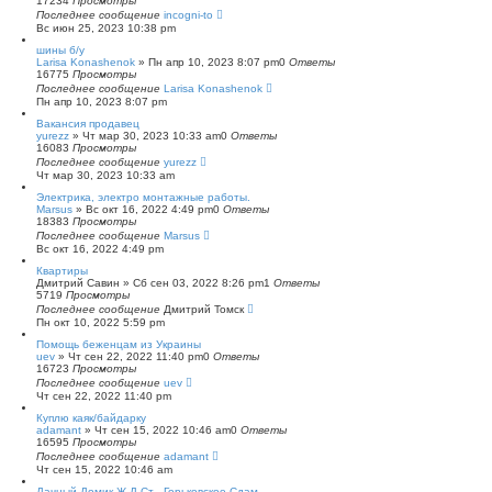
17234
Просмотры
Последнее сообщение
incogni-to
Вс июн 25, 2023 10:38 pm
шины б/у
Larisa Konashenok
»
Пн апр 10, 2023 8:07 pm
0
Ответы
16775
Просмотры
Последнее сообщение
Larisa Konashenok
Пн апр 10, 2023 8:07 pm
Вакансия продавец
yurezz
»
Чт мар 30, 2023 10:33 am
0
Ответы
16083
Просмотры
Последнее сообщение
yurezz
Чт мар 30, 2023 10:33 am
Электрика, электро монтажные работы.
Marsus
»
Вс окт 16, 2022 4:49 pm
0
Ответы
18383
Просмотры
Последнее сообщение
Marsus
Вс окт 16, 2022 4:49 pm
Квартиры
Дмитрий Савин
»
Сб сен 03, 2022 8:26 pm
1
Ответы
5719
Просмотры
Последнее сообщение
Дмитрий Томск
Пн окт 10, 2022 5:59 pm
Помощь беженцам из Украины
uev
»
Чт сен 22, 2022 11:40 pm
0
Ответы
16723
Просмотры
Последнее сообщение
uev
Чт сен 22, 2022 11:40 pm
Куплю каяк/байдарку
adamant
»
Чт сен 15, 2022 10:46 am
0
Ответы
16595
Просмотры
Последнее сообщение
adamant
Чт сен 15, 2022 10:46 am
Дачный Домик Ж.Д Ст . Горьковское Сдам