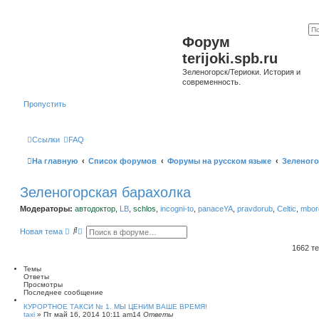
Форум
terijoki.spb.ru
Зеленогорск/Териоки. История и
современность.
Пропустить
Ссылки
FAQ
На главную
Список форумов
Форумы на русском языке
Зеленого
Зеленогорская барахолка
Модераторы:
автодоктор
,
LB
,
schlos
,
incogni-to
,
panaceYA
,
pravdorub
,
Celtic
,
mborg
П
Р
Новая тема
о
а
и
с
1662 т
с
ш
к
и
Темы
р
Ответы
е
Просмотры
н
Последнее сообщение
н
ы
КУРОРТНОЕ ТАКСИ № 1. МЫ ЦЕНИМ ВАШЕ ВРЕМЯ!
taxi
»
Пт май 16, 2014 10:11 am
й
14
Ответы