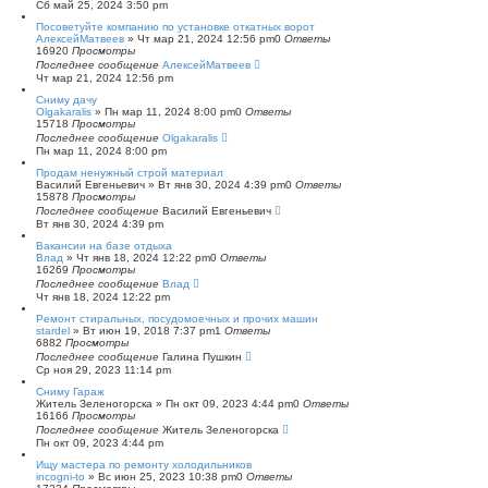
Сб май 25, 2024 3:50 pm
Посоветуйте компанию по установке откатных ворот
АлексейМатвеев
»
Чт мар 21, 2024 12:56 pm
0
Ответы
16920
Просмотры
Последнее сообщение
АлексейМатвеев
Чт мар 21, 2024 12:56 pm
Сниму дачу
Olgakaralis
»
Пн мар 11, 2024 8:00 pm
0
Ответы
15718
Просмотры
Последнее сообщение
Olgakaralis
Пн мар 11, 2024 8:00 pm
Продам ненужный строй материал
Василий Евгеньевич
»
Вт янв 30, 2024 4:39 pm
0
Ответы
15878
Просмотры
Последнее сообщение
Василий Евгеньевич
Вт янв 30, 2024 4:39 pm
Вакансии на базе отдыха
Влад
»
Чт янв 18, 2024 12:22 pm
0
Ответы
16269
Просмотры
Последнее сообщение
Влад
Чт янв 18, 2024 12:22 pm
Ремонт стиральных, посудомоечных и прочих машин
stardel
»
Вт июн 19, 2018 7:37 pm
1
Ответы
6882
Просмотры
Последнее сообщение
Галина Пушкин
Ср ноя 29, 2023 11:14 pm
Сниму Гараж
Житель Зеленогорска
»
Пн окт 09, 2023 4:44 pm
0
Ответы
16166
Просмотры
Последнее сообщение
Житель Зеленогорска
Пн окт 09, 2023 4:44 pm
Ищу мастера по ремонту холодильников
incogni-to
»
Вс июн 25, 2023 10:38 pm
0
Ответы