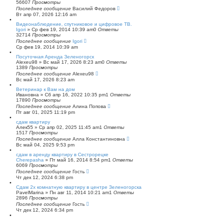
56607
Просмотры
п
Последнее сообщение
о
Василий Федоров
Вт апр 07, 2026 12:16 am
и
с
Видеонаблюдение, спутниковое и цифровое ТВ.
к
Igori
»
Ср фев 19, 2014 10:39 am
0
Ответы
32714
Просмотры
Последнее сообщение
Igori
Ср фев 19, 2014 10:39 am
Посуточная Аренда Зеленогорск
Alexeu98
»
Вс май 17, 2026 8:23 am
0
Ответы
1389
Просмотры
Последнее сообщение
Alexeu98
Вс май 17, 2026 8:23 am
Ветеринар к Вам на дом
Ивановна
»
Сб апр 16, 2022 10:35 pm
1
Ответы
17890
Просмотры
Последнее сообщение
Алина Попова
Пт авг 01, 2025 11:19 pm
сдам квартиру
Алек55
»
Ср апр 02, 2025 11:45 am
1
Ответы
1517
Просмотры
Последнее сообщение
Алла Константиновна
Вс май 04, 2025 9:53 pm
сдам в аренду квартиру в Сестрорецке
Cherepasha
»
Пт май 16, 2014 8:54 pm
1
Ответы
6069
Просмотры
Последнее сообщение
Гость
Чт дек 12, 2024 6:38 pm
Сдам 2х комнатную квартиру в центре Зеленогорска
PavelMarina
»
Пн авг 11, 2014 10:21 am
1
Ответы
2896
Просмотры
Последнее сообщение
Гость
Чт дек 12, 2024 6:34 pm