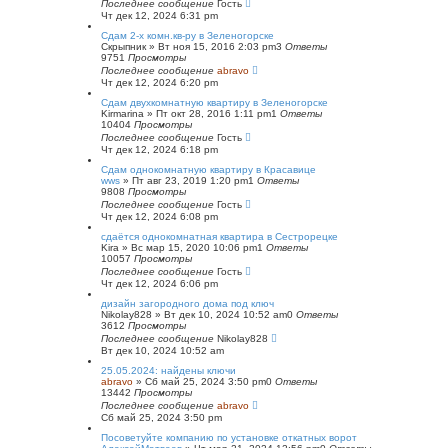
Последнее сообщение
Гость
Чт дек 12, 2024 6:31 pm
Сдам 2-х комн.кв-ру в Зеленогорске
Скрыпник
»
Вт ноя 15, 2016 2:03 pm
3
Ответы
9751
Просмотры
Последнее сообщение
abravo
Чт дек 12, 2024 6:20 pm
Сдам двухкомнатную квартиру в Зеленогорске
Kirmarina
»
Пт окт 28, 2016 1:11 pm
1
Ответы
10404
Просмотры
Последнее сообщение
Гость
Чт дек 12, 2024 6:18 pm
Сдам однокомнатную квартиру в Красавице
wws
»
Пт авг 23, 2019 1:20 pm
1
Ответы
9808
Просмотры
Последнее сообщение
Гость
Чт дек 12, 2024 6:08 pm
сдаётся однокомнатная квартира в Сестрорецке
Kira
»
Вс мар 15, 2020 10:06 pm
1
Ответы
10057
Просмотры
Последнее сообщение
Гость
Чт дек 12, 2024 6:06 pm
дизайн загородного дома под ключ
Nikolay828
»
Вт дек 10, 2024 10:52 am
0
Ответы
3612
Просмотры
Последнее сообщение
Nikolay828
Вт дек 10, 2024 10:52 am
25.05.2024: найдены ключи
abravo
»
Сб май 25, 2024 3:50 pm
0
Ответы
13442
Просмотры
Последнее сообщение
abravo
Сб май 25, 2024 3:50 pm
Посоветуйте компанию по установке откатных ворот