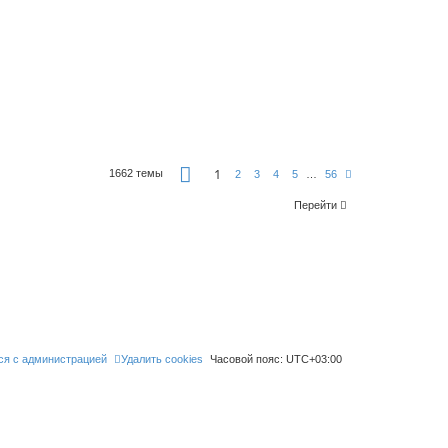
С
1
1662 темы
С
2
3
4
5
…
56
т
л
р
е
а
Перейти
д
н
.
и
ц
а
1
и
з
5
6
ся с администрацией
Удалить cookies
Часовой пояс:
UTC+03:00