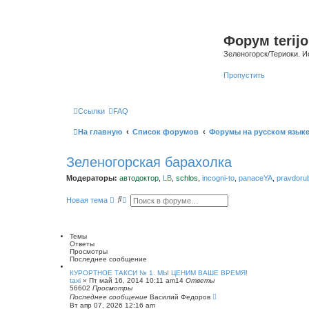
Форум terijo
Зеленогорск/Териоки. И
Пропустить
Ссылки
FAQ
На главную
Список форумов
Форумы на русском язык
Зеленогорская барахолка
Модераторы:
автодоктор
,
LB
,
schlos
,
incogni-to
,
panaceYA
,
pravdoru
П
Р
Новая тема
о
а
и
с
с
ш
к
и
Темы
р
Ответы
е
Просмотры
н
Последнее сообщение
н
ы
КУРОРТНОЕ ТАКСИ № 1. МЫ ЦЕНИМ ВАШЕ ВРЕМЯ!
taxi
»
Пт май 16, 2014 10:11 am
й
14
Ответы
56602
Просмотры
п
Последнее сообщение
о
Василий Федоров
Вт апр 07, 2026 12:16 am
и