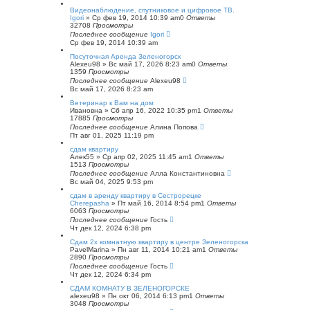
с
Видеонаблюдение, спутниковое и цифровое ТВ.
к
Igori
»
Ср фев 19, 2014 10:39 am
0
Ответы
32708
Просмотры
Последнее сообщение
Igori
Ср фев 19, 2014 10:39 am
Посуточная Аренда Зеленогорск
Alexeu98
»
Вс май 17, 2026 8:23 am
0
Ответы
1359
Просмотры
Последнее сообщение
Alexeu98
Вс май 17, 2026 8:23 am
Ветеринар к Вам на дом
Ивановна
»
Сб апр 16, 2022 10:35 pm
1
Ответы
17885
Просмотры
Последнее сообщение
Алина Попова
Пт авг 01, 2025 11:19 pm
сдам квартиру
Алек55
»
Ср апр 02, 2025 11:45 am
1
Ответы
1513
Просмотры
Последнее сообщение
Алла Константиновна
Вс май 04, 2025 9:53 pm
сдам в аренду квартиру в Сестрорецке
Cherepasha
»
Пт май 16, 2014 8:54 pm
1
Ответы
6063
Просмотры
Последнее сообщение
Гость
Чт дек 12, 2024 6:38 pm
Сдам 2х комнатную квартиру в центре Зеленогорска
PavelMarina
»
Пн авг 11, 2014 10:21 am
1
Ответы
2890
Просмотры
Последнее сообщение
Гость
Чт дек 12, 2024 6:34 pm
СДАМ КОМНАТУ В ЗЕЛЕНОГОРСКЕ
alexeu98
»
Пн окт 06, 2014 6:13 pm
1
Ответы
3048
Просмотры