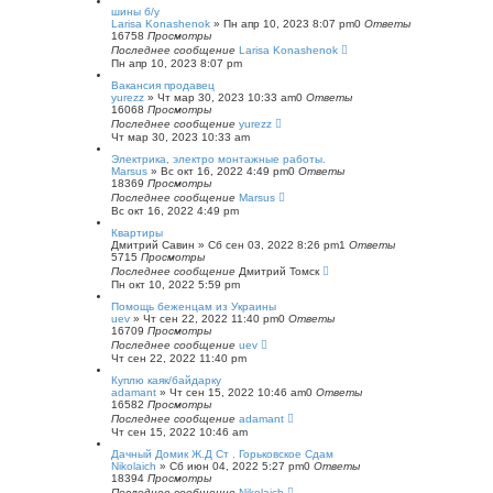
шины б/у
Larisa Konashenok
»
Пн апр 10, 2023 8:07 pm
0
Ответы
16758
Просмотры
Последнее сообщение
Larisa Konashenok
Пн апр 10, 2023 8:07 pm
Вакансия продавец
yurezz
»
Чт мар 30, 2023 10:33 am
0
Ответы
16068
Просмотры
Последнее сообщение
yurezz
Чт мар 30, 2023 10:33 am
Электрика, электро монтажные работы.
Marsus
»
Вс окт 16, 2022 4:49 pm
0
Ответы
18369
Просмотры
Последнее сообщение
Marsus
Вс окт 16, 2022 4:49 pm
Квартиры
Дмитрий Савин
»
Сб сен 03, 2022 8:26 pm
1
Ответы
5715
Просмотры
Последнее сообщение
Дмитрий Томск
Пн окт 10, 2022 5:59 pm
Помощь беженцам из Украины
uev
»
Чт сен 22, 2022 11:40 pm
0
Ответы
16709
Просмотры
Последнее сообщение
uev
Чт сен 22, 2022 11:40 pm
Куплю каяк/байдарку
adamant
»
Чт сен 15, 2022 10:46 am
0
Ответы
16582
Просмотры
Последнее сообщение
adamant
Чт сен 15, 2022 10:46 am
Дачный Домик Ж.Д Ст . Горьковское Сдам
Nikolaich
»
Сб июн 04, 2022 5:27 pm
0
Ответы
18394
Просмотры
Последнее сообщение
Nikolaich