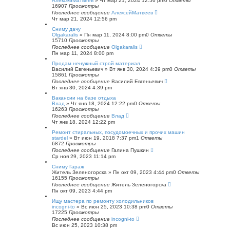
АлексейМатвеев
»
Чт мар 21, 2024 12:56 pm
0
Ответы
16907
Просмотры
Последнее сообщение
АлексейМатвеев
Чт мар 21, 2024 12:56 pm
Сниму дачу
Olgakaralis
»
Пн мар 11, 2024 8:00 pm
0
Ответы
15710
Просмотры
Последнее сообщение
Olgakaralis
Пн мар 11, 2024 8:00 pm
Продам ненужный строй материал
Василий Евгеньевич
»
Вт янв 30, 2024 4:39 pm
0
Ответы
15861
Просмотры
Последнее сообщение
Василий Евгеньевич
Вт янв 30, 2024 4:39 pm
Вакансии на базе отдыха
Влад
»
Чт янв 18, 2024 12:22 pm
0
Ответы
16263
Просмотры
Последнее сообщение
Влад
Чт янв 18, 2024 12:22 pm
Ремонт стиральных, посудомоечных и прочих машин
stardel
»
Вт июн 19, 2018 7:37 pm
1
Ответы
6872
Просмотры
Последнее сообщение
Галина Пушкин
Ср ноя 29, 2023 11:14 pm
Сниму Гараж
Житель Зеленогорска
»
Пн окт 09, 2023 4:44 pm
0
Ответы
16155
Просмотры
Последнее сообщение
Житель Зеленогорска
Пн окт 09, 2023 4:44 pm
Ищу мастера по ремонту холодильников
incogni-to
»
Вс июн 25, 2023 10:38 pm
0
Ответы
17225
Просмотры
Последнее сообщение
incogni-to
Вс июн 25, 2023 10:38 pm