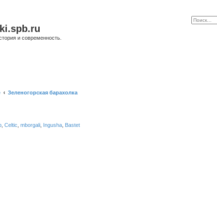
ki.spb.ru
стория и современность.
е
Зеленогорская барахолка
b
,
Celtic
,
mborgali
,
Ingusha
,
Bastet