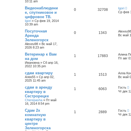
10:11 am
с
к
Видеонаблюдени
Igori
0
32708
е, спутниковое и
Ср фев 1
цифровое ТВ.
Igori
»
Ср фев 19, 2014
10:39 am
Посуточная
Alexeu9
0
1343
Аренда
Вс май 1
Зеленогорск
Alexeu98
»
Вс май 17,
2026 8:23 am
Ветеринар к Вам
Алина П
1
17883
на дом
Пт авг 0
Ивановна
»
Сб апр 16,
2022 10:35 pm
сдам квартиру
Алла Ко
1
1513
Алек55
»
Ср апр 02,
Вс май 0
2025 11:45 am
сдам в аренду
Гость
1
6063
квартиру в
Чт дек 1
Сестрорецке
Cherepasha
»
Пт май
16, 2014 8:54 pm
Сдам 2х
Гость
1
2889
комнатную
Чт дек 1
квартиру в
центре
Зеленогорска