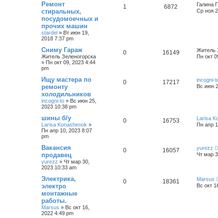
Ремонт
Галина 
1
6872
стиральных,
Ср ноя 2
посудомоечных и
прочих машин
stardel
»
Вт июн 19,
2018 7:37 pm
Сниму Гараж
Житель 
0
16149
Житель Зеленогорска
Пн окт 0
»
Пн окт 09, 2023 4:44
pm
Ищу мастера по
incogni-t
0
17217
ремонту
Вс июн 2
холодильников
incogni-to
»
Вс июн 25,
2023 10:38 pm
шины б/у
Larisa 
0
16753
Larisa Konashenok
»
Пн апр 1
Пн апр 10, 2023 8:07
pm
Вакансия
yurezz
0
16057
продавец
Чт мар 3
yurezz
»
Чт мар 30,
2023 10:33 am
Электрика,
Marsus
0
18361
электро
Вс окт 1
монтажные
работы.
Marsus
»
Вс окт 16,
2022 4:49 pm