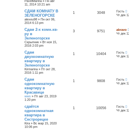
PavelMarina
»
Пн авг
11, 2014 10:21 am
СДАМ КОМНАТУ В
Гость
1
3048
ЗЕЛЕНОГОРСКЕ
Чт дек 1
alexeu98
»
Пн окт 06,
2014 6:13 pm
Сдам 2-х комн.кв-
abravo
3
9751
ру в
Чт дек 1
Зеленогорске
Скрыпник
»
Вт ноя 15,
2016 2:03 pm
Сдам
Гость
1
10404
двухкомнатную
Чт дек 1
квартиру в
Зеленогорске
Kirmarina
»
Пт окт 28,
2016 1:11 pm
Сдам
Гость
1
9808
однокомнатную
Чт дек 1
квартиру в
Красавице
wws
»
Пт авг 23, 2019
1:20 pm
сдаётся
Гость
1
10056
однокомнатная
Чт дек 1
квартира в
Сестрорецке
Kira
»
Вс мар 15, 2020
10:06 pm