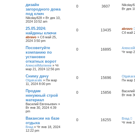
дизайн
Nikolay8
0
3607
загородного дома
Вт дек 1
под ключ
Nikolay828
»
Вт дек 10,
2024 10:52 am
25.05.2024:
abravo
0
13435
найдены ключи
Сб май 2
abravo
»
Сб май 25,
2024 3:50 pm
Посоветуйте
Алексей
0
16895
компанию по
Чт мар 2
установке
откатных ворот
АлексейМатвеев
»
Чт
мар 21, 2024 12:56 pm
Сниму дачу
Olgakara
0
15696
Olgakaralis
»
Пн мар
Пн мар 1
11, 2024 8:00 pm
Продам
Василий
0
15856
ненужный строй
Вт янв 3
материал
Василий Евгеньевич
»
Вт янв 30, 2024 4:39
pm
Вакансии на базе
Влад
0
16255
отдыха
Чт янв 1
Влад
»
Чт янв 18, 2024
12:22 pm