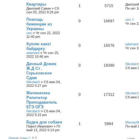
Квартиры
Дмитрий
1
5715
Дмитрий Савин
»
Сб
Пн окт 1
сен 03, 2022 8:26 pm
Помощь
uev
0
16697
беженцам из
Чт сен 2
Украины
uev
»
Чт сен 22, 2022
11:40 pm
Куплю каяк/
adamant
0
16576
байдарку
Чт сен 1
adamant
»
Чт сен 15,
2022 10:46 am
Дачный Домик
Nikolaich
0
18390
Ж.Д Ст .
Сб июн 0
Горьковское
Сдам
Nikolaich
»
Сб июн 04,
2022 5:27 pm
Математика
Nikolaich
0
17312
Репетитор
Сб июн 0
Преподаватель
ЕГЭ ОГЭ
Nikolaich
»
Сб июн 04,
2022 5:15 pm
Будка для собаки
Михаил
1
5984
Павел Иванович
»
Пт
Пн май 1
май 13, 2022 5:14 pm
Новая тема