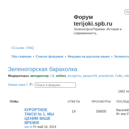
Форум
terijoki.spb.ru
Зеленогорск/Териоки. История и
современность.
Ссылки
FAQ
На главную
Список форумов
Форумы на русском языке
Зеленого
Зеленогорская барахолка
Модераторы:
автодоктор
,
LB
,
schlos
,
incogni-to
,
panaceYA
,
pravdorub
,
Celtic
,
mbo
П
Р
Новая тема
о
а
и
с
1662 т
с
ш
к
и
р
ТЕМЫ
ОТВЕТЫ
ПРОСМОТРЫ
ПОСЛЕД
е
н
КУРОРТНОЕ
Василий
14
56600
н
ТАКСИ № 1. МЫ
Вт апр 0
ы
ЦЕНИМ ВАШЕ
й
п
ВРЕМЯ!
о
taxi
»
Пт май 16, 2014
и