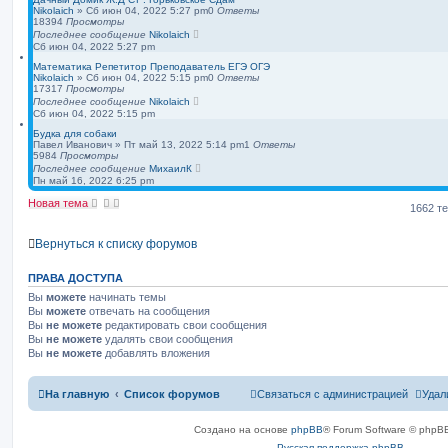
Nikolaich
»
Сб июн 04, 2022 5:27 pm
0
Ответы
18394
Просмотры
Последнее сообщение
Nikolaich
Сб июн 04, 2022 5:27 pm
Математика Репетитор Преподаватель ЕГЭ ОГЭ
Nikolaich
»
Сб июн 04, 2022 5:15 pm
0
Ответы
17317
Просмотры
Последнее сообщение
Nikolaich
Сб июн 04, 2022 5:15 pm
Будка для собаки
Павел Иванович
»
Пт май 13, 2022 5:14 pm
1
Ответы
5984
Просмотры
Последнее сообщение
МихаилК
Пн май 16, 2022 6:25 pm
Новая тема
1662 т
Вернуться к списку форумов
ПРАВА ДОСТУПА
Вы
можете
начинать темы
Вы
можете
отвечать на сообщения
Вы
не можете
редактировать свои сообщения
Вы
не можете
удалять свои сообщения
Вы
не можете
добавлять вложения
На главную
Список форумов
Связаться с администрацией
Удал
Создано на основе
phpBB
® Forum Software © phpBB
Русская поддержка phpBB