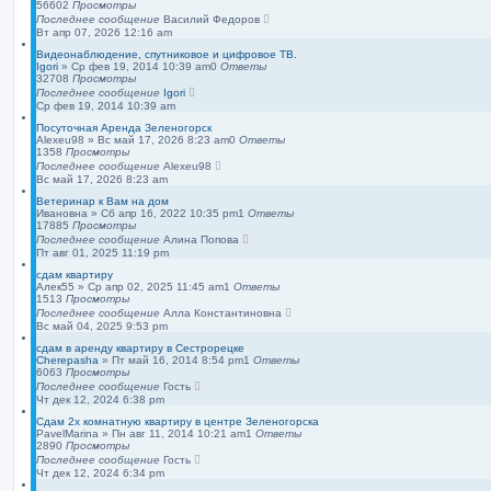
56602
Просмотры
п
Последнее сообщение
о
Василий Федоров
Вт апр 07, 2026 12:16 am
и
с
Видеонаблюдение, спутниковое и цифровое ТВ.
к
Igori
»
Ср фев 19, 2014 10:39 am
0
Ответы
32708
Просмотры
Последнее сообщение
Igori
Ср фев 19, 2014 10:39 am
Посуточная Аренда Зеленогорск
Alexeu98
»
Вс май 17, 2026 8:23 am
0
Ответы
1358
Просмотры
Последнее сообщение
Alexeu98
Вс май 17, 2026 8:23 am
Ветеринар к Вам на дом
Ивановна
»
Сб апр 16, 2022 10:35 pm
1
Ответы
17885
Просмотры
Последнее сообщение
Алина Попова
Пт авг 01, 2025 11:19 pm
сдам квартиру
Алек55
»
Ср апр 02, 2025 11:45 am
1
Ответы
1513
Просмотры
Последнее сообщение
Алла Константиновна
Вс май 04, 2025 9:53 pm
сдам в аренду квартиру в Сестрорецке
Cherepasha
»
Пт май 16, 2014 8:54 pm
1
Ответы
6063
Просмотры
Последнее сообщение
Гость
Чт дек 12, 2024 6:38 pm
Сдам 2х комнатную квартиру в центре Зеленогорска
PavelMarina
»
Пн авг 11, 2014 10:21 am
1
Ответы
2890
Просмотры
Последнее сообщение
Гость
Чт дек 12, 2024 6:34 pm