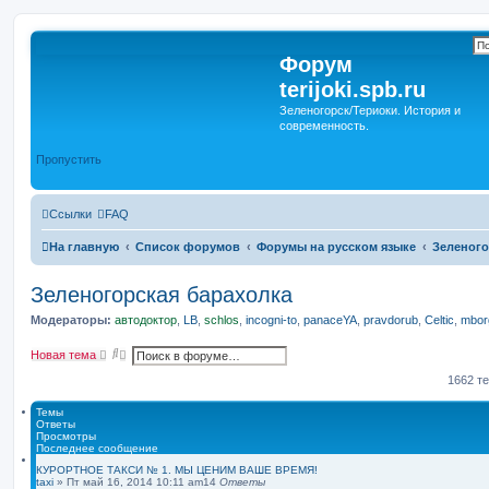
Форум
terijoki.spb.ru
Зеленогорск/Териоки. История и
современность.
Пропустить
Ссылки
FAQ
На главную
Список форумов
Форумы на русском языке
Зеленого
Зеленогорская барахолка
Модераторы:
автодоктор
,
LB
,
schlos
,
incogni-to
,
panaceYA
,
pravdorub
,
Celtic
,
mborg
П
Р
Новая тема
о
а
и
с
1662 т
с
ш
к
и
Темы
р
Ответы
е
Просмотры
н
Последнее сообщение
н
ы
КУРОРТНОЕ ТАКСИ № 1. МЫ ЦЕНИМ ВАШЕ ВРЕМЯ!
taxi
»
Пт май 16, 2014 10:11 am
й
14
Ответы