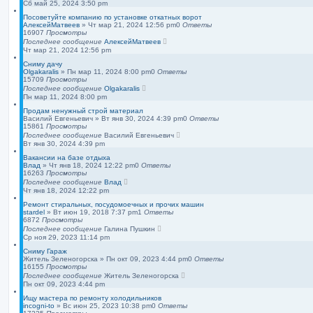
Сб май 25, 2024 3:50 pm
Посоветуйте компанию по установке откатных ворот
АлексейМатвеев
»
Чт мар 21, 2024 12:56 pm
0
Ответы
16907
Просмотры
Последнее сообщение
АлексейМатвеев
Чт мар 21, 2024 12:56 pm
Сниму дачу
Olgakaralis
»
Пн мар 11, 2024 8:00 pm
0
Ответы
15709
Просмотры
Последнее сообщение
Olgakaralis
Пн мар 11, 2024 8:00 pm
Продам ненужный строй материал
Василий Евгеньевич
»
Вт янв 30, 2024 4:39 pm
0
Ответы
15861
Просмотры
Последнее сообщение
Василий Евгеньевич
Вт янв 30, 2024 4:39 pm
Вакансии на базе отдыха
Влад
»
Чт янв 18, 2024 12:22 pm
0
Ответы
16263
Просмотры
Последнее сообщение
Влад
Чт янв 18, 2024 12:22 pm
Ремонт стиральных, посудомоечных и прочих машин
stardel
»
Вт июн 19, 2018 7:37 pm
1
Ответы
6872
Просмотры
Последнее сообщение
Галина Пушкин
Ср ноя 29, 2023 11:14 pm
Сниму Гараж
Житель Зеленогорска
»
Пн окт 09, 2023 4:44 pm
0
Ответы
16155
Просмотры
Последнее сообщение
Житель Зеленогорска
Пн окт 09, 2023 4:44 pm
Ищу мастера по ремонту холодильников
incogni-to
»
Вс июн 25, 2023 10:38 pm
0
Ответы