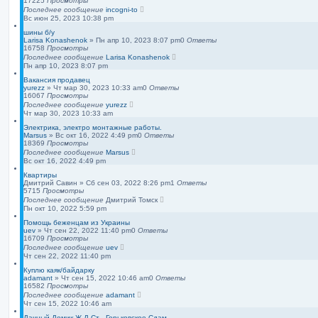
17225
Просмотры
Последнее сообщение
incogni-to
Вс июн 25, 2023 10:38 pm
шины б/у
Larisa Konashenok
»
Пн апр 10, 2023 8:07 pm
0
Ответы
16758
Просмотры
Последнее сообщение
Larisa Konashenok
Пн апр 10, 2023 8:07 pm
Вакансия продавец
yurezz
»
Чт мар 30, 2023 10:33 am
0
Ответы
16067
Просмотры
Последнее сообщение
yurezz
Чт мар 30, 2023 10:33 am
Электрика, электро монтажные работы.
Marsus
»
Вс окт 16, 2022 4:49 pm
0
Ответы
18369
Просмотры
Последнее сообщение
Marsus
Вс окт 16, 2022 4:49 pm
Квартиры
Дмитрий Савин
»
Сб сен 03, 2022 8:26 pm
1
Ответы
5715
Просмотры
Последнее сообщение
Дмитрий Томск
Пн окт 10, 2022 5:59 pm
Помощь беженцам из Украины
uev
»
Чт сен 22, 2022 11:40 pm
0
Ответы
16709
Просмотры
Последнее сообщение
uev
Чт сен 22, 2022 11:40 pm
Куплю каяк/байдарку
adamant
»
Чт сен 15, 2022 10:46 am
0
Ответы
16582
Просмотры
Последнее сообщение
adamant
Чт сен 15, 2022 10:46 am
Дачный Домик Ж.Д Ст . Горьковское Сдам