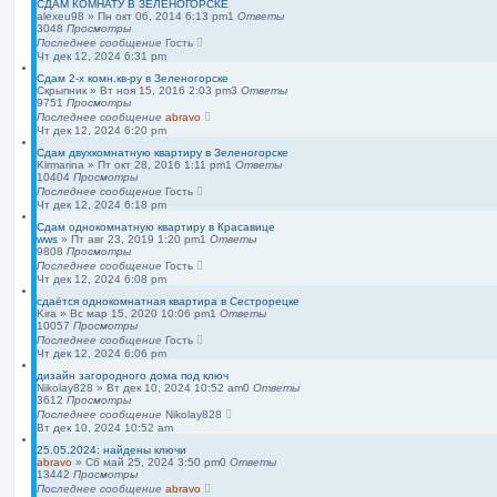
СДАМ КОМНАТУ В ЗЕЛЕНОГОРСКЕ
alexeu98
»
Пн окт 06, 2014 6:13 pm
1
Ответы
3048
Просмотры
Последнее сообщение
Гость
Чт дек 12, 2024 6:31 pm
Сдам 2-х комн.кв-ру в Зеленогорске
Скрыпник
»
Вт ноя 15, 2016 2:03 pm
3
Ответы
9751
Просмотры
Последнее сообщение
abravo
Чт дек 12, 2024 6:20 pm
Сдам двухкомнатную квартиру в Зеленогорске
Kirmarina
»
Пт окт 28, 2016 1:11 pm
1
Ответы
10404
Просмотры
Последнее сообщение
Гость
Чт дек 12, 2024 6:18 pm
Сдам однокомнатную квартиру в Красавице
wws
»
Пт авг 23, 2019 1:20 pm
1
Ответы
9808
Просмотры
Последнее сообщение
Гость
Чт дек 12, 2024 6:08 pm
сдаётся однокомнатная квартира в Сестрорецке
Kira
»
Вс мар 15, 2020 10:06 pm
1
Ответы
10057
Просмотры
Последнее сообщение
Гость
Чт дек 12, 2024 6:06 pm
дизайн загородного дома под ключ
Nikolay828
»
Вт дек 10, 2024 10:52 am
0
Ответы
3612
Просмотры
Последнее сообщение
Nikolay828
Вт дек 10, 2024 10:52 am
25.05.2024: найдены ключи
abravo
»
Сб май 25, 2024 3:50 pm
0
Ответы
13442
Просмотры
Последнее сообщение
abravo