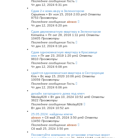
Последнее сообщение
Гость
Чт дек 12, 2024 6:31 pm
Сдам 2-х комн.кв-ру в Зеленогорске
Скрыпник
»
Вт ноя 15, 2016 2:03 pm
3
Ответы
9753
Просмотры
Последнее сообщение
abravo
Чт дек 12, 2024 6:20 pm
Сдам двухкомнатную квартиру в Зеленогорске
Kirmarina
»
Пт окт 28, 2016 1:11 pm
1
Ответы
10405
Просмотры
Последнее сообщение
Гость
Чт дек 12, 2024 6:18 pm
Сдам однокомнатную квартиру в Красавице
wws
»
Пт авг 23, 2019 1:20 pm
1
Ответы
9810
Просмотры
Последнее сообщение
Гость
Чт дек 12, 2024 6:08 pm
сдаётся однокомнатная квартира в Сестрорецке
Kira
»
Вс мар 15, 2020 10:06 pm
1
Ответы
10059
Просмотры
Последнее сообщение
Гость
Чт дек 12, 2024 6:06 pm
дизайн загородного дома под ключ
Nikolay828
»
Вт дек 10, 2024 10:52 am
0
Ответы
3622
Просмотры
Последнее сообщение
Nikolay828
Вт дек 10, 2024 10:52 am
25.05.2024: найдены ключи
abravo
»
Сб май 25, 2024 3:50 pm
0
Ответы
13450
Просмотры
Последнее сообщение
abravo
Сб май 25, 2024 3:50 pm
Посоветуйте компанию по установке откатных ворот