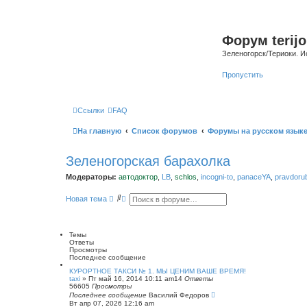
Форум terijo
Зеленогорск/Териоки. И
Пропустить
Ссылки
FAQ
На главную
Список форумов
Форумы на русском язык
Зеленогорская барахолка
Модераторы:
автодоктор
,
LB
,
schlos
,
incogni-to
,
panaceYA
,
pravdoru
П
Р
Новая тема
о
а
и
с
с
ш
к
и
Темы
р
Ответы
е
Просмотры
н
Последнее сообщение
н
ы
КУРОРТНОЕ ТАКСИ № 1. МЫ ЦЕНИМ ВАШЕ ВРЕМЯ!
taxi
»
Пт май 16, 2014 10:11 am
й
14
Ответы
56605
Просмотры
п
Последнее сообщение
о
Василий Федоров
Вт апр 07, 2026 12:16 am
и