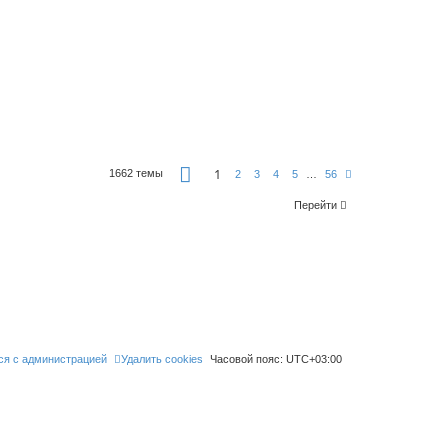
С
1
1662 темы
С
2
3
4
5
…
56
т
л
р
е
а
Перейти
д
н
.
и
ц
а
1
и
з
5
6
ся с администрацией
Удалить cookies
Часовой пояс:
UTC+03:00