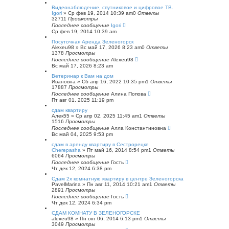
с
Видеонаблюдение, спутниковое и цифровое ТВ.
к
Igori
»
Ср фев 19, 2014 10:39 am
0
Ответы
32711
Просмотры
Последнее сообщение
Igori
Ср фев 19, 2014 10:39 am
Посуточная Аренда Зеленогорск
Alexeu98
»
Вс май 17, 2026 8:23 am
0
Ответы
1378
Просмотры
Последнее сообщение
Alexeu98
Вс май 17, 2026 8:23 am
Ветеринар к Вам на дом
Ивановна
»
Сб апр 16, 2022 10:35 pm
1
Ответы
17887
Просмотры
Последнее сообщение
Алина Попова
Пт авг 01, 2025 11:19 pm
сдам квартиру
Алек55
»
Ср апр 02, 2025 11:45 am
1
Ответы
1516
Просмотры
Последнее сообщение
Алла Константиновна
Вс май 04, 2025 9:53 pm
сдам в аренду квартиру в Сестрорецке
Cherepasha
»
Пт май 16, 2014 8:54 pm
1
Ответы
6064
Просмотры
Последнее сообщение
Гость
Чт дек 12, 2024 6:38 pm
Сдам 2х комнатную квартиру в центре Зеленогорска
PavelMarina
»
Пн авг 11, 2014 10:21 am
1
Ответы
2891
Просмотры
Последнее сообщение
Гость
Чт дек 12, 2024 6:34 pm
СДАМ КОМНАТУ В ЗЕЛЕНОГОРСКЕ
alexeu98
»
Пн окт 06, 2014 6:13 pm
1
Ответы
3049
Просмотры