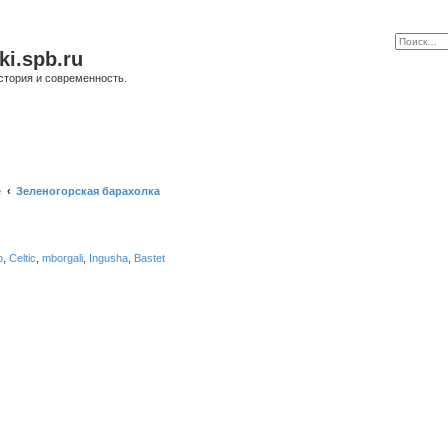
ki.spb.ru
стория и современность.
е
Зеленогорская барахолка
b
,
Celtic
,
mborgali
,
Ingusha
,
Bastet