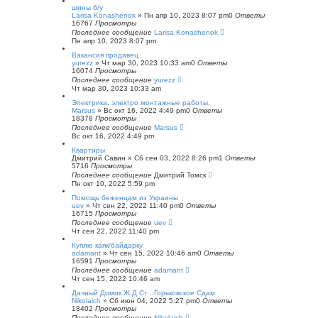
шины б/у
Larisa Konashenok
»
Пн апр 10, 2023 8:07 pm
0
Ответы
16767
Просмотры
Последнее сообщение
Larisa Konashenok
Пн апр 10, 2023 8:07 pm
Вакансия продавец
yurezz
»
Чт мар 30, 2023 10:33 am
0
Ответы
16074
Просмотры
Последнее сообщение
yurezz
Чт мар 30, 2023 10:33 am
Электрика, электро монтажные работы.
Marsus
»
Вс окт 16, 2022 4:49 pm
0
Ответы
18378
Просмотры
Последнее сообщение
Marsus
Вс окт 16, 2022 4:49 pm
Квартиры
Дмитрий Савин
»
Сб сен 03, 2022 8:26 pm
1
Ответы
5716
Просмотры
Последнее сообщение
Дмитрий Томск
Пн окт 10, 2022 5:59 pm
Помощь беженцам из Украины
uev
»
Чт сен 22, 2022 11:40 pm
0
Ответы
16715
Просмотры
Последнее сообщение
uev
Чт сен 22, 2022 11:40 pm
Куплю каяк/байдарку
adamant
»
Чт сен 15, 2022 10:46 am
0
Ответы
16591
Просмотры
Последнее сообщение
adamant
Чт сен 15, 2022 10:46 am
Дачный Домик Ж.Д Ст . Горьковское Сдам
Nikolaich
»
Сб июн 04, 2022 5:27 pm
0
Ответы
18402
Просмотры
Последнее сообщение
Nikolaich