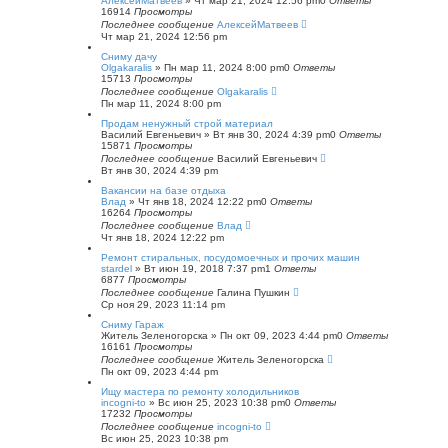
АлексейМатвеев
»
Чт мар 21, 2024 12:56 pm
0
Ответы
16914
Просмотры
Последнее сообщение
АлексейМатвеев
Чт мар 21, 2024 12:56 pm
Сниму дачу
Olgakaralis
»
Пн мар 11, 2024 8:00 pm
0
Ответы
15713
Просмотры
Последнее сообщение
Olgakaralis
Пн мар 11, 2024 8:00 pm
Продам ненужный строй материал
Василий Евгеньевич
»
Вт янв 30, 2024 4:39 pm
0
Ответы
15871
Просмотры
Последнее сообщение
Василий Евгеньевич
Вт янв 30, 2024 4:39 pm
Вакансии на базе отдыха
Влад
»
Чт янв 18, 2024 12:22 pm
0
Ответы
16264
Просмотры
Последнее сообщение
Влад
Чт янв 18, 2024 12:22 pm
Ремонт стиральных, посудомоечных и прочих машин
stardel
»
Вт июн 19, 2018 7:37 pm
1
Ответы
6877
Просмотры
Последнее сообщение
Галина Пушкин
Ср ноя 29, 2023 11:14 pm
Сниму Гараж
Житель Зеленогорска
»
Пн окт 09, 2023 4:44 pm
0
Ответы
16161
Просмотры
Последнее сообщение
Житель Зеленогорска
Пн окт 09, 2023 4:44 pm
Ищу мастера по ремонту холодильников
incogni-to
»
Вс июн 25, 2023 10:38 pm
0
Ответы
17232
Просмотры
Последнее сообщение
incogni-to
Вс июн 25, 2023 10:38 pm