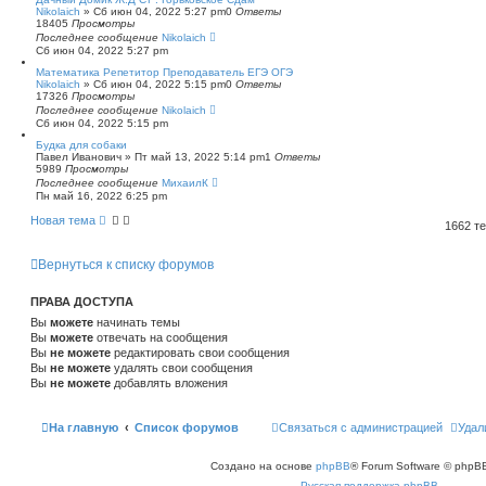
Nikolaich
»
Сб июн 04, 2022 5:27 pm
0
Ответы
18405
Просмотры
Последнее сообщение
Nikolaich
Сб июн 04, 2022 5:27 pm
Математика Репетитор Преподаватель ЕГЭ ОГЭ
Nikolaich
»
Сб июн 04, 2022 5:15 pm
0
Ответы
17326
Просмотры
Последнее сообщение
Nikolaich
Сб июн 04, 2022 5:15 pm
Будка для собаки
Павел Иванович
»
Пт май 13, 2022 5:14 pm
1
Ответы
5989
Просмотры
Последнее сообщение
МихаилК
Пн май 16, 2022 6:25 pm
Новая тема
1662 т
Вернуться к списку форумов
ПРАВА ДОСТУПА
Вы
можете
начинать темы
Вы
можете
отвечать на сообщения
Вы
не можете
редактировать свои сообщения
Вы
не можете
удалять свои сообщения
Вы
не можете
добавлять вложения
На главную
Список форумов
Связаться с администрацией
Удал
Создано на основе
phpBB
® Forum Software © phpBB
Русская поддержка phpBB