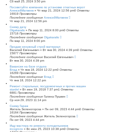
Сб май 25, 2024 3:50 pm
Посоветуйте компанию по установке откатных ворот
АлексейМатвеев
»
Чт мар 21, 2024 12:56 pm
0
Ответы
16919
Просмотры
Последнее сообщение
АлексейМатвеев
Чт мар 21, 2024 12:56 pm
Сниму дачу
Olgakaralis
»
Пн мар 11, 2024 8:00 pm
0
Ответы
15716
Просмотры
Последнее сообщение
Olgakaralis
Пн мар 11, 2024 8:00 pm
Продам ненужный строй материал
Василий Евгеньевич
»
Вт янв 30, 2024 4:39 pm
0
Ответы
15877
Просмотры
Последнее сообщение
Василий Евгеньевич
Вт янв 30, 2024 4:39 pm
Вакансии на базе отдыха
Влад
»
Чт янв 18, 2024 12:22 pm
0
Ответы
16269
Просмотры
Последнее сообщение
Влад
Чт янв 18, 2024 12:22 pm
Ремонт стиральных, посудомоечных и прочих машин
stardel
»
Вт июн 19, 2018 7:37 pm
1
Ответы
6881
Просмотры
Последнее сообщение
Галина Пушкин
Ср ноя 29, 2023 11:14 pm
Сниму Гараж
Житель Зеленогорска
»
Пн окт 09, 2023 4:44 pm
0
Ответы
16164
Просмотры
Последнее сообщение
Житель Зеленогорска
Пн окт 09, 2023 4:44 pm
Ищу мастера по ремонту холодильников
incogni-to
»
Вс июн 25, 2023 10:38 pm
0
Ответы