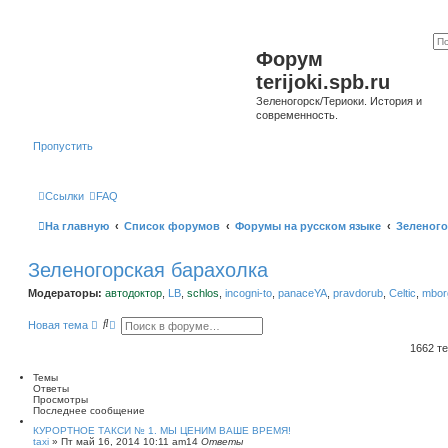
Форум
terijoki.spb.ru
Зеленогорск/Териоки. История и
современность.
Пропустить
Ссылки
FAQ
На главную
Список форумов
Форумы на русском языке
Зеленого
Зеленогорская барахолка
Модераторы:
автодоктор
,
LB
,
schlos
,
incogni-to
,
panaceYA
,
pravdorub
,
Celtic
,
mborg
П
Р
Новая тема
о
а
и
с
1662 т
с
ш
к
и
Темы
р
Ответы
е
Просмотры
н
Последнее сообщение
н
ы
КУРОРТНОЕ ТАКСИ № 1. МЫ ЦЕНИМ ВАШЕ ВРЕМЯ!
taxi
»
Пт май 16, 2014 10:11 am
й
14
Ответы