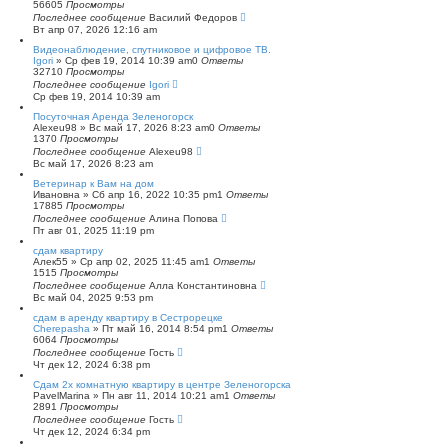
56605
Просмотры
п
Последнее сообщение
о
Василий Федоров
Вт апр 07, 2026 12:16 am
и
с
Видеонаблюдение, спутниковое и цифровое ТВ.
к
Igori
»
Ср фев 19, 2014 10:39 am
0
Ответы
32710
Просмотры
Последнее сообщение
Igori
Ср фев 19, 2014 10:39 am
Посуточная Аренда Зеленогорск
Alexeu98
»
Вс май 17, 2026 8:23 am
0
Ответы
1370
Просмотры
Последнее сообщение
Alexeu98
Вс май 17, 2026 8:23 am
Ветеринар к Вам на дом
Ивановна
»
Сб апр 16, 2022 10:35 pm
1
Ответы
17885
Просмотры
Последнее сообщение
Алина Попова
Пт авг 01, 2025 11:19 pm
сдам квартиру
Алек55
»
Ср апр 02, 2025 11:45 am
1
Ответы
1515
Просмотры
Последнее сообщение
Алла Константиновна
Вс май 04, 2025 9:53 pm
сдам в аренду квартиру в Сестрорецке
Cherepasha
»
Пт май 16, 2014 8:54 pm
1
Ответы
6064
Просмотры
Последнее сообщение
Гость
Чт дек 12, 2024 6:38 pm
Сдам 2х комнатную квартиру в центре Зеленогорска
PavelMarina
»
Пн авг 11, 2014 10:21 am
1
Ответы
2891
Просмотры
Последнее сообщение
Гость
Чт дек 12, 2024 6:34 pm