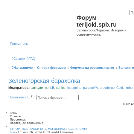
Форум
terijoki.spb.ru
Зеленогорск/Териоки. История и
современность.
Пропустить
Ссылки
FAQ
На главную
Список форумов
Форумы на русском языке
Зеленого
Зеленогорская барахолка
Модераторы:
автодоктор
,
LB
,
schlos
,
incogni-to
,
panaceYA
,
pravdorub
,
Celtic
,
mborg
П
Р
Новая тема
о
а
и
с
1662 т
с
ш
к
и
Темы
р
Ответы
е
Просмотры
н
Последнее сообщение
н
ы
КУРОРТНОЕ ТАКСИ № 1. МЫ ЦЕНИМ ВАШЕ ВРЕМЯ!
taxi
»
Пт май 16, 2014 10:11 am
й
14
Ответы