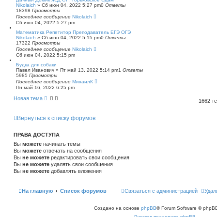
Nikolaich
»
Сб июн 04, 2022 5:27 pm
0
Ответы
18398
Просмотры
Последнее сообщение
Nikolaich
Сб июн 04, 2022 5:27 pm
Математика Репетитор Преподаватель ЕГЭ ОГЭ
Nikolaich
»
Сб июн 04, 2022 5:15 pm
0
Ответы
17322
Просмотры
Последнее сообщение
Nikolaich
Сб июн 04, 2022 5:15 pm
Будка для собаки
Павел Иванович
»
Пт май 13, 2022 5:14 pm
1
Ответы
5985
Просмотры
Последнее сообщение
МихаилК
Пн май 16, 2022 6:25 pm
Новая тема
1662 т
Вернуться к списку форумов
ПРАВА ДОСТУПА
Вы
можете
начинать темы
Вы
можете
отвечать на сообщения
Вы
не можете
редактировать свои сообщения
Вы
не можете
удалять свои сообщения
Вы
не можете
добавлять вложения
На главную
Список форумов
Связаться с администрацией
Удал
Создано на основе
phpBB
® Forum Software © phpBB
Русская поддержка phpBB