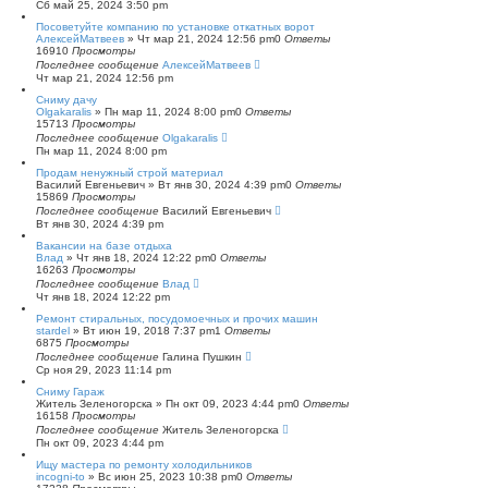
Сб май 25, 2024 3:50 pm
Посоветуйте компанию по установке откатных ворот
АлексейМатвеев
»
Чт мар 21, 2024 12:56 pm
0
Ответы
16910
Просмотры
Последнее сообщение
АлексейМатвеев
Чт мар 21, 2024 12:56 pm
Сниму дачу
Olgakaralis
»
Пн мар 11, 2024 8:00 pm
0
Ответы
15713
Просмотры
Последнее сообщение
Olgakaralis
Пн мар 11, 2024 8:00 pm
Продам ненужный строй материал
Василий Евгеньевич
»
Вт янв 30, 2024 4:39 pm
0
Ответы
15869
Просмотры
Последнее сообщение
Василий Евгеньевич
Вт янв 30, 2024 4:39 pm
Вакансии на базе отдыха
Влад
»
Чт янв 18, 2024 12:22 pm
0
Ответы
16263
Просмотры
Последнее сообщение
Влад
Чт янв 18, 2024 12:22 pm
Ремонт стиральных, посудомоечных и прочих машин
stardel
»
Вт июн 19, 2018 7:37 pm
1
Ответы
6875
Просмотры
Последнее сообщение
Галина Пушкин
Ср ноя 29, 2023 11:14 pm
Сниму Гараж
Житель Зеленогорска
»
Пн окт 09, 2023 4:44 pm
0
Ответы
16158
Просмотры
Последнее сообщение
Житель Зеленогорска
Пн окт 09, 2023 4:44 pm
Ищу мастера по ремонту холодильников
incogni-to
»
Вс июн 25, 2023 10:38 pm
0
Ответы