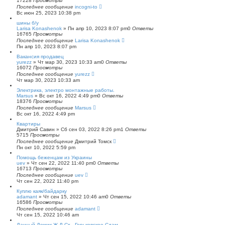
17228
Просмотры
Последнее сообщение
incogni-to
Вс июн 25, 2023 10:38 pm
шины б/у
Larisa Konashenok
»
Пн апр 10, 2023 8:07 pm
0
Ответы
16765
Просмотры
Последнее сообщение
Larisa Konashenok
Пн апр 10, 2023 8:07 pm
Вакансия продавец
yurezz
»
Чт мар 30, 2023 10:33 am
0
Ответы
16072
Просмотры
Последнее сообщение
yurezz
Чт мар 30, 2023 10:33 am
Электрика, электро монтажные работы.
Marsus
»
Вс окт 16, 2022 4:49 pm
0
Ответы
18376
Просмотры
Последнее сообщение
Marsus
Вс окт 16, 2022 4:49 pm
Квартиры
Дмитрий Савин
»
Сб сен 03, 2022 8:26 pm
1
Ответы
5715
Просмотры
Последнее сообщение
Дмитрий Томск
Пн окт 10, 2022 5:59 pm
Помощь беженцам из Украины
uev
»
Чт сен 22, 2022 11:40 pm
0
Ответы
16713
Просмотры
Последнее сообщение
uev
Чт сен 22, 2022 11:40 pm
Куплю каяк/байдарку
adamant
»
Чт сен 15, 2022 10:46 am
0
Ответы
16586
Просмотры
Последнее сообщение
adamant
Чт сен 15, 2022 10:46 am
Дачный Домик Ж.Д Ст . Горьковское Сдам