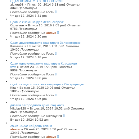
СДАМ КОМНАТУ В ЗЕЛЕНОГОРСКЕ
alexeu98
»
Пн окт 06, 2014 6:13 pm
1
Ответы
3049
Просмотры
Последнее сообщение
Гость
Чт дек 12, 2024 6:31 pm
Сдам 2-х комн.кв-ру в Зеленогорске
Скрыпник
»
Вт ноя 15, 2016 2:03 pm
3
Ответы
9753
Просмотры
Последнее сообщение
abravo
Чт дек 12, 2024 6:20 pm
Сдам двухкомнатную квартиру в Зеленогорске
Kirmarina
»
Пт окт 28, 2016 1:11 pm
1
Ответы
10405
Просмотры
Последнее сообщение
Гость
Чт дек 12, 2024 6:18 pm
Сдам однокомнатную квартиру в Красавице
wws
»
Пт авг 23, 2019 1:20 pm
1
Ответы
9809
Просмотры
Последнее сообщение
Гость
Чт дек 12, 2024 6:08 pm
сдаётся однокомнатная квартира в Сестрорецке
Kira
»
Вс мар 15, 2020 10:06 pm
1
Ответы
10059
Просмотры
Последнее сообщение
Гость
Чт дек 12, 2024 6:06 pm
дизайн загородного дома под ключ
Nikolay828
»
Вт дек 10, 2024 10:52 am
0
Ответы
3621
Просмотры
Последнее сообщение
Nikolay828
Вт дек 10, 2024 10:52 am
25.05.2024: найдены ключи
abravo
»
Сб май 25, 2024 3:50 pm
0
Ответы
13446
Просмотры
Последнее сообщение
abravo