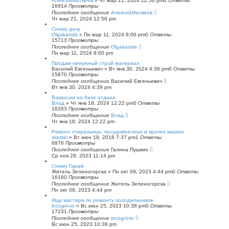
АлексейМатвеев
»
Чт мар 21, 2024 12:56 pm
0
Ответы
16914
Просмотры
Последнее сообщение
АлексейМатвеев
Чт мар 21, 2024 12:56 pm
Сниму дачу
Olgakaralis
»
Пн мар 11, 2024 8:00 pm
0
Ответы
15713
Просмотры
Последнее сообщение
Olgakaralis
Пн мар 11, 2024 8:00 pm
Продам ненужный строй материал
Василий Евгеньевич
»
Вт янв 30, 2024 4:39 pm
0
Ответы
15870
Просмотры
Последнее сообщение
Василий Евгеньевич
Вт янв 30, 2024 4:39 pm
Вакансии на базе отдыха
Влад
»
Чт янв 18, 2024 12:22 pm
0
Ответы
16263
Просмотры
Последнее сообщение
Влад
Чт янв 18, 2024 12:22 pm
Ремонт стиральных, посудомоечных и прочих машин
stardel
»
Вт июн 19, 2018 7:37 pm
1
Ответы
6876
Просмотры
Последнее сообщение
Галина Пушкин
Ср ноя 29, 2023 11:14 pm
Сниму Гараж
Житель Зеленогорска
»
Пн окт 09, 2023 4:44 pm
0
Ответы
16160
Просмотры
Последнее сообщение
Житель Зеленогорска
Пн окт 09, 2023 4:44 pm
Ищу мастера по ремонту холодильников
incogni-to
»
Вс июн 25, 2023 10:38 pm
0
Ответы
17231
Просмотры
Последнее сообщение
incogni-to
Вс июн 25, 2023 10:38 pm