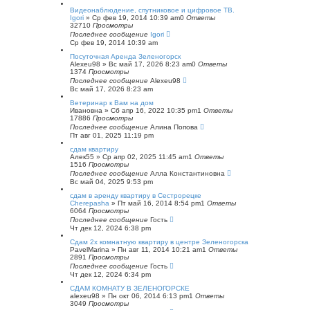
с
Видеонаблюдение, спутниковое и цифровое ТВ.
к
Igori
»
Ср фев 19, 2014 10:39 am
0
Ответы
32710
Просмотры
Последнее сообщение
Igori
Ср фев 19, 2014 10:39 am
Посуточная Аренда Зеленогорск
Alexeu98
»
Вс май 17, 2026 8:23 am
0
Ответы
1374
Просмотры
Последнее сообщение
Alexeu98
Вс май 17, 2026 8:23 am
Ветеринар к Вам на дом
Ивановна
»
Сб апр 16, 2022 10:35 pm
1
Ответы
17886
Просмотры
Последнее сообщение
Алина Попова
Пт авг 01, 2025 11:19 pm
сдам квартиру
Алек55
»
Ср апр 02, 2025 11:45 am
1
Ответы
1516
Просмотры
Последнее сообщение
Алла Константиновна
Вс май 04, 2025 9:53 pm
сдам в аренду квартиру в Сестрорецке
Cherepasha
»
Пт май 16, 2014 8:54 pm
1
Ответы
6064
Просмотры
Последнее сообщение
Гость
Чт дек 12, 2024 6:38 pm
Сдам 2х комнатную квартиру в центре Зеленогорска
PavelMarina
»
Пн авг 11, 2014 10:21 am
1
Ответы
2891
Просмотры
Последнее сообщение
Гость
Чт дек 12, 2024 6:34 pm
СДАМ КОМНАТУ В ЗЕЛЕНОГОРСКЕ
alexeu98
»
Пн окт 06, 2014 6:13 pm
1
Ответы
3049
Просмотры