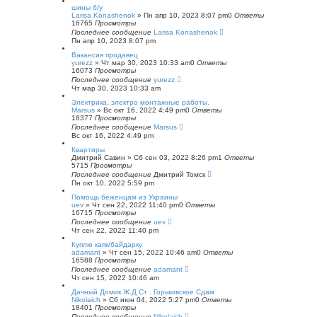
шины б/у
Larisa Konashenok
»
Пн апр 10, 2023 8:07 pm
0
Ответы
16765
Просмотры
Последнее сообщение
Larisa Konashenok
Пн апр 10, 2023 8:07 pm
Вакансия продавец
yurezz
»
Чт мар 30, 2023 10:33 am
0
Ответы
16073
Просмотры
Последнее сообщение
yurezz
Чт мар 30, 2023 10:33 am
Электрика, электро монтажные работы.
Marsus
»
Вс окт 16, 2022 4:49 pm
0
Ответы
18377
Просмотры
Последнее сообщение
Marsus
Вс окт 16, 2022 4:49 pm
Квартиры
Дмитрий Савин
»
Сб сен 03, 2022 8:26 pm
1
Ответы
5715
Просмотры
Последнее сообщение
Дмитрий Томск
Пн окт 10, 2022 5:59 pm
Помощь беженцам из Украины
uev
»
Чт сен 22, 2022 11:40 pm
0
Ответы
16715
Просмотры
Последнее сообщение
uev
Чт сен 22, 2022 11:40 pm
Куплю каяк/байдарку
adamant
»
Чт сен 15, 2022 10:46 am
0
Ответы
16588
Просмотры
Последнее сообщение
adamant
Чт сен 15, 2022 10:46 am
Дачный Домик Ж.Д Ст . Горьковское Сдам
Nikolaich
»
Сб июн 04, 2022 5:27 pm
0
Ответы
18401
Просмотры
Последнее сообщение
Nikolaich