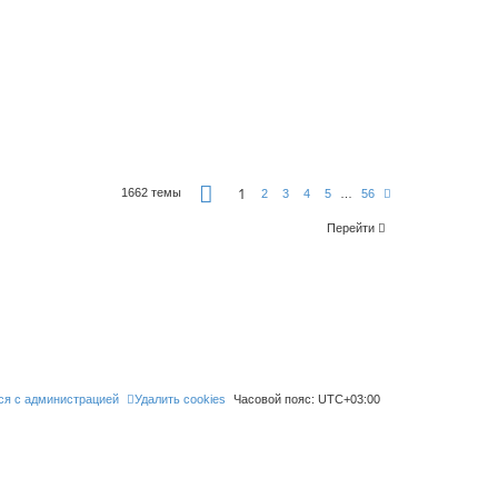
С
1
1662 темы
С
2
3
4
5
…
56
т
л
р
е
а
Перейти
д
н
.
и
ц
а
1
и
з
5
6
ся с администрацией
Удалить cookies
Часовой пояс:
UTC+03:00