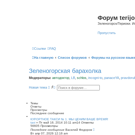
Форум terijo
Зеленогорск/Териоки. И
Пропустить
Ссылки
FAQ
На главную
Список форумов
Форумы на русском язык
Зеленогорская барахолка
Модераторы:
автодоктор
,
LB
,
schlos
,
incogni-to
,
panaceYA
,
pravdoru
П
Р
Новая тема
о
а
и
с
с
ш
к
и
Темы
р
Ответы
е
Просмотры
н
Последнее сообщение
н
ы
КУРОРТНОЕ ТАКСИ № 1. МЫ ЦЕНИМ ВАШЕ ВРЕМЯ!
taxi
»
Пт май 16, 2014 10:11 am
й
14
Ответы
56605
Просмотры
п
Последнее сообщение
о
Василий Федоров
Вт апр 07, 2026 12:16 am
и