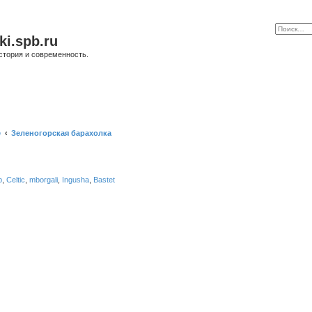
ki.spb.ru
стория и современность.
е
Зеленогорская барахолка
b
,
Celtic
,
mborgali
,
Ingusha
,
Bastet