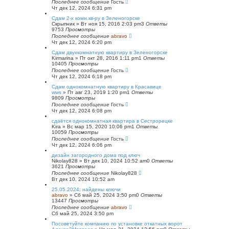
Последнее сообщение
Гость
Чт дек 12, 2024 6:31 pm
Сдам 2-х комн.кв-ру в Зеленогорске
Скрыпник
»
Вт ноя 15, 2016 2:03 pm
3
Ответы
9753
Просмотры
Последнее сообщение
abravo
Чт дек 12, 2024 6:20 pm
Сдам двухкомнатную квартиру в Зеленогорске
Kirmarina
»
Пт окт 28, 2016 1:11 pm
1
Ответы
10405
Просмотры
Последнее сообщение
Гость
Чт дек 12, 2024 6:18 pm
Сдам однокомнатную квартиру в Красавице
wws
»
Пт авг 23, 2019 1:20 pm
1
Ответы
9809
Просмотры
Последнее сообщение
Гость
Чт дек 12, 2024 6:08 pm
сдаётся однокомнатная квартира в Сестрорецке
Kira
»
Вс мар 15, 2020 10:06 pm
1
Ответы
10059
Просмотры
Последнее сообщение
Гость
Чт дек 12, 2024 6:06 pm
дизайн загородного дома под ключ
Nikolay828
»
Вт дек 10, 2024 10:52 am
0
Ответы
3621
Просмотры
Последнее сообщение
Nikolay828
Вт дек 10, 2024 10:52 am
25.05.2024: найдены ключи
abravo
»
Сб май 25, 2024 3:50 pm
0
Ответы
13447
Просмотры
Последнее сообщение
abravo
Сб май 25, 2024 3:50 pm
Посоветуйте компанию по установке откатных ворот