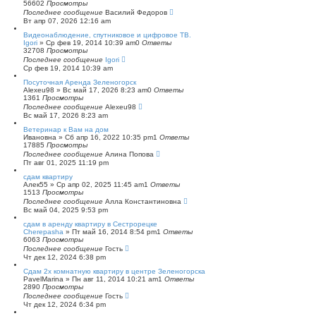
56602
Просмотры
п
Последнее сообщение
о
Василий Федоров
Вт апр 07, 2026 12:16 am
и
с
Видеонаблюдение, спутниковое и цифровое ТВ.
к
Igori
»
Ср фев 19, 2014 10:39 am
0
Ответы
32708
Просмотры
Последнее сообщение
Igori
Ср фев 19, 2014 10:39 am
Посуточная Аренда Зеленогорск
Alexeu98
»
Вс май 17, 2026 8:23 am
0
Ответы
1361
Просмотры
Последнее сообщение
Alexeu98
Вс май 17, 2026 8:23 am
Ветеринар к Вам на дом
Ивановна
»
Сб апр 16, 2022 10:35 pm
1
Ответы
17885
Просмотры
Последнее сообщение
Алина Попова
Пт авг 01, 2025 11:19 pm
сдам квартиру
Алек55
»
Ср апр 02, 2025 11:45 am
1
Ответы
1513
Просмотры
Последнее сообщение
Алла Константиновна
Вс май 04, 2025 9:53 pm
сдам в аренду квартиру в Сестрорецке
Cherepasha
»
Пт май 16, 2014 8:54 pm
1
Ответы
6063
Просмотры
Последнее сообщение
Гость
Чт дек 12, 2024 6:38 pm
Сдам 2х комнатную квартиру в центре Зеленогорска
PavelMarina
»
Пн авг 11, 2014 10:21 am
1
Ответы
2890
Просмотры
Последнее сообщение
Гость
Чт дек 12, 2024 6:34 pm