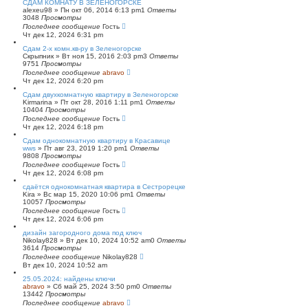
СДАМ КОМНАТУ В ЗЕЛЕНОГОРСКЕ
alexeu98
»
Пн окт 06, 2014 6:13 pm
1
Ответы
3048
Просмотры
Последнее сообщение
Гость
Чт дек 12, 2024 6:31 pm
Сдам 2-х комн.кв-ру в Зеленогорске
Скрыпник
»
Вт ноя 15, 2016 2:03 pm
3
Ответы
9751
Просмотры
Последнее сообщение
abravo
Чт дек 12, 2024 6:20 pm
Сдам двухкомнатную квартиру в Зеленогорске
Kirmarina
»
Пт окт 28, 2016 1:11 pm
1
Ответы
10404
Просмотры
Последнее сообщение
Гость
Чт дек 12, 2024 6:18 pm
Сдам однокомнатную квартиру в Красавице
wws
»
Пт авг 23, 2019 1:20 pm
1
Ответы
9808
Просмотры
Последнее сообщение
Гость
Чт дек 12, 2024 6:08 pm
сдаётся однокомнатная квартира в Сестрорецке
Kira
»
Вс мар 15, 2020 10:06 pm
1
Ответы
10057
Просмотры
Последнее сообщение
Гость
Чт дек 12, 2024 6:06 pm
дизайн загородного дома под ключ
Nikolay828
»
Вт дек 10, 2024 10:52 am
0
Ответы
3614
Просмотры
Последнее сообщение
Nikolay828
Вт дек 10, 2024 10:52 am
25.05.2024: найдены ключи
abravo
»
Сб май 25, 2024 3:50 pm
0
Ответы
13442
Просмотры
Последнее сообщение
abravo