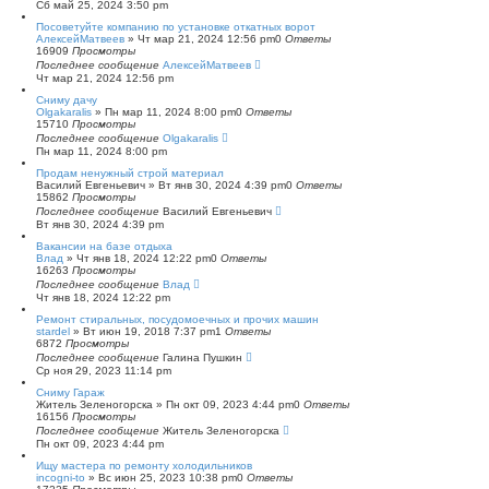
Сб май 25, 2024 3:50 pm
Посоветуйте компанию по установке откатных ворот
АлексейМатвеев
»
Чт мар 21, 2024 12:56 pm
0
Ответы
16909
Просмотры
Последнее сообщение
АлексейМатвеев
Чт мар 21, 2024 12:56 pm
Сниму дачу
Olgakaralis
»
Пн мар 11, 2024 8:00 pm
0
Ответы
15710
Просмотры
Последнее сообщение
Olgakaralis
Пн мар 11, 2024 8:00 pm
Продам ненужный строй материал
Василий Евгеньевич
»
Вт янв 30, 2024 4:39 pm
0
Ответы
15862
Просмотры
Последнее сообщение
Василий Евгеньевич
Вт янв 30, 2024 4:39 pm
Вакансии на базе отдыха
Влад
»
Чт янв 18, 2024 12:22 pm
0
Ответы
16263
Просмотры
Последнее сообщение
Влад
Чт янв 18, 2024 12:22 pm
Ремонт стиральных, посудомоечных и прочих машин
stardel
»
Вт июн 19, 2018 7:37 pm
1
Ответы
6872
Просмотры
Последнее сообщение
Галина Пушкин
Ср ноя 29, 2023 11:14 pm
Сниму Гараж
Житель Зеленогорска
»
Пн окт 09, 2023 4:44 pm
0
Ответы
16156
Просмотры
Последнее сообщение
Житель Зеленогорска
Пн окт 09, 2023 4:44 pm
Ищу мастера по ремонту холодильников
incogni-to
»
Вс июн 25, 2023 10:38 pm
0
Ответы