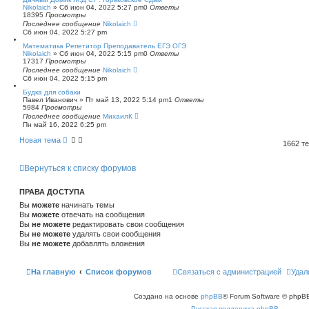
Nikolaich
»
Сб июн 04, 2022 5:27 pm
0
Ответы
18395
Просмотры
Последнее сообщение
Nikolaich
Сб июн 04, 2022 5:27 pm
Математика Репетитор Преподаватель ЕГЭ ОГЭ
Nikolaich
»
Сб июн 04, 2022 5:15 pm
0
Ответы
17317
Просмотры
Последнее сообщение
Nikolaich
Сб июн 04, 2022 5:15 pm
Будка для собаки
Павел Иванович
»
Пт май 13, 2022 5:14 pm
1
Ответы
5984
Просмотры
Последнее сообщение
МихаилК
Пн май 16, 2022 6:25 pm
Новая тема
1662 т
Вернуться к списку форумов
ПРАВА ДОСТУПА
Вы
можете
начинать темы
Вы
можете
отвечать на сообщения
Вы
не можете
редактировать свои сообщения
Вы
не можете
удалять свои сообщения
Вы
не можете
добавлять вложения
На главную
Список форумов
Связаться с администрацией
Удал
Создано на основе
phpBB
® Forum Software © phpBB
Русская поддержка phpBB