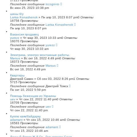
17225
Просмотры
Последнее сообщение
incogni-to
Вс июн 25, 2023 10:38 pm
шины б/у
Larisa Konashenok
»
Пн апр 10, 2023 8:07 pm
0
Ответы
16758
Просмотры
Последнее сообщение
Larisa Konashenok
Пн апр 10, 2023 8:07 pm
Вакансия продавец
yurezz
»
Чт мар 30, 2023 10:33 am
0
Ответы
16070
Просмотры
Последнее сообщение
yurezz
Чт мар 30, 2023 10:33 am
Электрика, электро монтажные работы.
Marsus
»
Вс окт 16, 2022 4:49 pm
0
Ответы
18373
Просмотры
Последнее сообщение
Marsus
Вс окт 16, 2022 4:49 pm
Квартиры
Дмитрий Савин
»
Сб сен 03, 2022 8:26 pm
1
Ответы
5715
Просмотры
Последнее сообщение
Дмитрий Томск
Пн окт 10, 2022 5:59 pm
Помощь беженцам из Украины
uev
»
Чт сен 22, 2022 11:40 pm
0
Ответы
16709
Просмотры
Последнее сообщение
uev
Чт сен 22, 2022 11:40 pm
Куплю каяк/байдарку
adamant
»
Чт сен 15, 2022 10:46 am
0
Ответы
16583
Просмотры
Последнее сообщение
adamant
Чт сен 15, 2022 10:46 am
Дачный Домик Ж.Д Ст . Горьковское Сдам