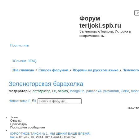
Форум
terijoki.spb.ru
Зеленогорск/Териоки. История и
современность.
Пропустить
Ссылки
FAQ
На главную
Список форумов
Форумы на русском языке
Зеленого
Зеленогорская барахолка
Модераторы:
автодоктор
,
LB
,
schlos
,
incogni-to
,
panaceYA
,
pravdorub
,
Celtic
,
mborg
П
Р
Новая тема
о
а
и
с
1662 т
с
ш
к
и
Темы
р
Ответы
е
Просмотры
н
Последнее сообщение
н
ы
КУРОРТНОЕ ТАКСИ № 1. МЫ ЦЕНИМ ВАШЕ ВРЕМЯ!
taxi
»
Пт май 16, 2014 10:11 am
й
14
Ответы