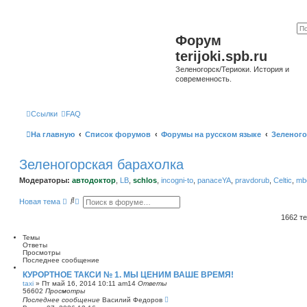
Форум
terijoki.spb.ru
Зеленогорск/Териоки. История и
современность.
Ссылки
FAQ
На главную
Список форумов
Форумы на русском языке
Зеленого
Зеленогорская барахолка
Модераторы:
автодоктор
,
LB
,
schlos
,
incogni-to
,
panaceYA
,
pravdorub
,
Celtic
,
mbo
П
Р
Новая тема
о
а
и
с
1662 т
с
ш
к
и
Темы
р
Ответы
е
Просмотры
н
Последнее сообщение
н
ы
КУРОРТНОЕ ТАКСИ № 1. МЫ ЦЕНИМ ВАШЕ ВРЕМЯ!
й
taxi
»
Пт май 16, 2014 10:11 am
14
Ответы
п
56602
Просмотры
о
Последнее сообщение
Василий Федоров
и