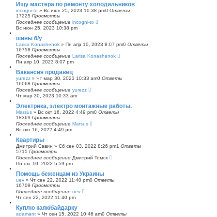
Ищу мастера по ремонту холодильников
incogni-to
»
Вс июн 25, 2023 10:38 pm
0
Ответы
17225
Просмотры
Последнее сообщение
incogni-to
Вс июн 25, 2023 10:38 pm
шины б/у
Larisa Konashenok
»
Пн апр 10, 2023 8:07 pm
0
Ответы
16758
Просмотры
Последнее сообщение
Larisa Konashenok
Пн апр 10, 2023 8:07 pm
Вакансия продавец
yurezz
»
Чт мар 30, 2023 10:33 am
0
Ответы
16068
Просмотры
Последнее сообщение
yurezz
Чт мар 30, 2023 10:33 am
Электрика, электро монтажные работы.
Marsus
»
Вс окт 16, 2022 4:49 pm
0
Ответы
18369
Просмотры
Последнее сообщение
Marsus
Вс окт 16, 2022 4:49 pm
Квартиры
Дмитрий Савин
»
Сб сен 03, 2022 8:26 pm
1
Ответы
5715
Просмотры
Последнее сообщение
Дмитрий Томск
Пн окт 10, 2022 5:59 pm
Помощь беженцам из Украины
uev
»
Чт сен 22, 2022 11:40 pm
0
Ответы
16709
Просмотры
Последнее сообщение
uev
Чт сен 22, 2022 11:40 pm
Куплю каяк/байдарку
adamant
»
Чт сен 15, 2022 10:46 am
0
Ответы