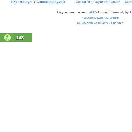
На главную
Список форумов
Связаться с администрацией
Удал
Создано на основе
phpBB
® Forum Software © phpBB
Русская поддержка phpBB
Конфиденциальность
|
Правила
143