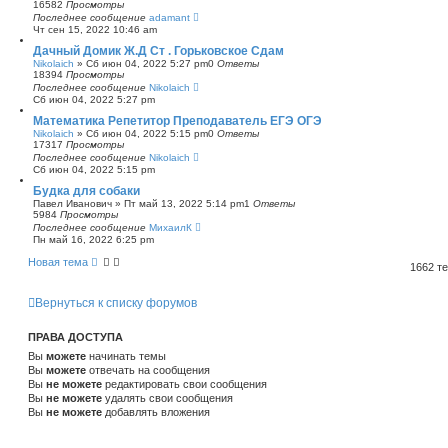
16582
Просмотры
Последнее сообщение
adamant
Чт сен 15, 2022 10:46 am
Дачный Домик Ж.Д Ст . Горьковское Сдам
Nikolaich
»
Сб июн 04, 2022 5:27 pm
0
Ответы
18394
Просмотры
Последнее сообщение
Nikolaich
Сб июн 04, 2022 5:27 pm
Математика Репетитор Преподаватель ЕГЭ ОГЭ
Nikolaich
»
Сб июн 04, 2022 5:15 pm
0
Ответы
17317
Просмотры
Последнее сообщение
Nikolaich
Сб июн 04, 2022 5:15 pm
Будка для собаки
Павел Иванович
»
Пт май 13, 2022 5:14 pm
1
Ответы
5984
Просмотры
Последнее сообщение
МихаилК
Пн май 16, 2022 6:25 pm
Новая тема
1662 т
Вернуться к списку форумов
ПРАВА ДОСТУПА
Вы
можете
начинать темы
Вы
можете
отвечать на сообщения
Вы
не можете
редактировать свои сообщения
Вы
не можете
удалять свои сообщения
Вы
не можете
добавлять вложения