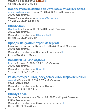
Последнее сообщение
abravo
Сб май 25, 2024 3:50 pm
Посоветуйте компанию по установке откатных ворот
АлексейМатвеев
»
Чт мар 21, 2024 12:56 pm
0
Ответы
16908
Просмотры
Последнее сообщение
АлексейМатвеев
Чт мар 21, 2024 12:56 pm
Сниму дачу
Olgakaralis
»
Пн мар 11, 2024 8:00 pm
0
Ответы
15710
Просмотры
Последнее сообщение
Olgakaralis
Пн мар 11, 2024 8:00 pm
Продам ненужный строй материал
Василий Евгеньевич
»
Вт янв 30, 2024 4:39 pm
0
Ответы
15861
Просмотры
Последнее сообщение
Василий Евгеньевич
Вт янв 30, 2024 4:39 pm
Вакансии на базе отдыха
Влад
»
Чт янв 18, 2024 12:22 pm
0
Ответы
16263
Просмотры
Последнее сообщение
Влад
Чт янв 18, 2024 12:22 pm
Ремонт стиральных, посудомоечных и прочих машин
stardel
»
Вт июн 19, 2018 7:37 pm
1
Ответы
6872
Просмотры
Последнее сообщение
Галина Пушкин
Ср ноя 29, 2023 11:14 pm
Сниму Гараж
Житель Зеленогорска
»
Пн окт 09, 2023 4:44 pm
0
Ответы
16155
Просмотры
Последнее сообщение
Житель Зеленогорска
Пн окт 09, 2023 4:44 pm