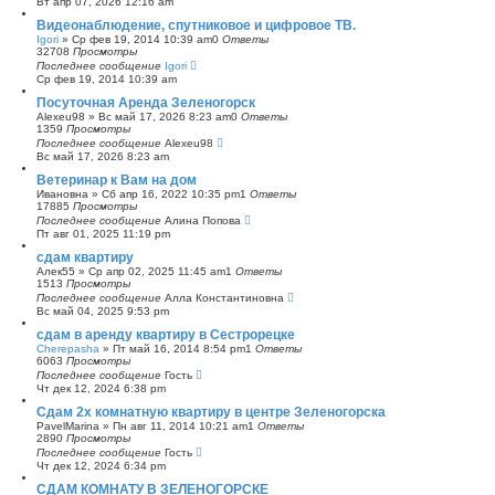
Вт апр 07, 2026 12:16 am
с
Видеонаблюдение, спутниковое и цифровое ТВ.
к
Igori
»
Ср фев 19, 2014 10:39 am
0
Ответы
32708
Просмотры
Последнее сообщение
Igori
Ср фев 19, 2014 10:39 am
Посуточная Аренда Зеленогорск
Alexeu98
»
Вс май 17, 2026 8:23 am
0
Ответы
1359
Просмотры
Последнее сообщение
Alexeu98
Вс май 17, 2026 8:23 am
Ветеринар к Вам на дом
Ивановна
»
Сб апр 16, 2022 10:35 pm
1
Ответы
17885
Просмотры
Последнее сообщение
Алина Попова
Пт авг 01, 2025 11:19 pm
сдам квартиру
Алек55
»
Ср апр 02, 2025 11:45 am
1
Ответы
1513
Просмотры
Последнее сообщение
Алла Константиновна
Вс май 04, 2025 9:53 pm
сдам в аренду квартиру в Сестрорецке
Cherepasha
»
Пт май 16, 2014 8:54 pm
1
Ответы
6063
Просмотры
Последнее сообщение
Гость
Чт дек 12, 2024 6:38 pm
Сдам 2х комнатную квартиру в центре Зеленогорска
PavelMarina
»
Пн авг 11, 2014 10:21 am
1
Ответы
2890
Просмотры
Последнее сообщение
Гость
Чт дек 12, 2024 6:34 pm
СДАМ КОМНАТУ В ЗЕЛЕНОГОРСКЕ