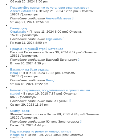
Сб май 25, 2024 3:50 pm
Посоветуйте компанию по установке откатных ворот
АлексейМатвеев
»
Чт мар 21, 2024 12:56 pm
0
Ответы
16907
Просмотры
Последнее сообщение
АлексейМатвеев
Чт мар 21, 2024 12:56 pm
Сниму дачу
Olgakaralis
»
Пн мар 11, 2024 8:00 pm
0
Ответы
15710
Просмотры
Последнее сообщение
Olgakaralis
Пн мар 11, 2024 8:00 pm
Продам ненужный строй материал
Василий Евгеньевич
»
Вт янв 30, 2024 4:39 pm
0
Ответы
15861
Просмотры
Последнее сообщение
Василий Евгеньевич
Вт янв 30, 2024 4:39 pm
Вакансии на базе отдыха
Влад
»
Чт янв 18, 2024 12:22 pm
0
Ответы
16263
Просмотры
Последнее сообщение
Влад
Чт янв 18, 2024 12:22 pm
Ремонт стиральных, посудомоечных и прочих машин
stardel
»
Вт июн 19, 2018 7:37 pm
1
Ответы
6872
Просмотры
Последнее сообщение
Галина Пушкин
Ср ноя 29, 2023 11:14 pm
Сниму Гараж
Житель Зеленогорска
»
Пн окт 09, 2023 4:44 pm
0
Ответы
16155
Просмотры
Последнее сообщение
Житель Зеленогорска
Пн окт 09, 2023 4:44 pm
Ищу мастера по ремонту холодильников
incogni-to
»
Вс июн 25, 2023 10:38 pm
0
Ответы