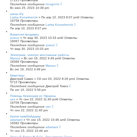
17225
Просмотры
Последнее сообщение
incogni-to
Вс июн 25, 2023 10:38 pm
шины б/у
Larisa Konashenok
»
Пн апр 10, 2023 8:07 pm
0
Ответы
16758
Просмотры
Последнее сообщение
Larisa Konashenok
Пн апр 10, 2023 8:07 pm
Вакансия продавец
yurezz
»
Чт мар 30, 2023 10:33 am
0
Ответы
16067
Просмотры
Последнее сообщение
yurezz
Чт мар 30, 2023 10:33 am
Электрика, электро монтажные работы.
Marsus
»
Вс окт 16, 2022 4:49 pm
0
Ответы
18369
Просмотры
Последнее сообщение
Marsus
Вс окт 16, 2022 4:49 pm
Квартиры
Дмитрий Савин
»
Сб сен 03, 2022 8:26 pm
1
Ответы
5715
Просмотры
Последнее сообщение
Дмитрий Томск
Пн окт 10, 2022 5:59 pm
Помощь беженцам из Украины
uev
»
Чт сен 22, 2022 11:40 pm
0
Ответы
16709
Просмотры
Последнее сообщение
uev
Чт сен 22, 2022 11:40 pm
Куплю каяк/байдарку
adamant
»
Чт сен 15, 2022 10:46 am
0
Ответы
16582
Просмотры
Последнее сообщение
adamant
Чт сен 15, 2022 10:46 am
Дачный Домик Ж.Д Ст . Горьковское Сдам