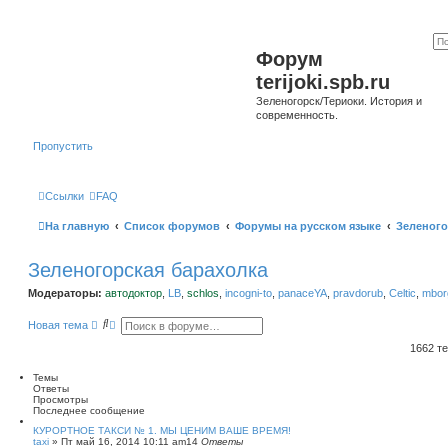
Форум
terijoki.spb.ru
Зеленогорск/Териоки. История и
современность.
Пропустить
Ссылки
FAQ
На главную
Список форумов
Форумы на русском языке
Зеленого
Зеленогорская барахолка
Модераторы:
автодоктор
,
LB
,
schlos
,
incogni-to
,
panaceYA
,
pravdorub
,
Celtic
,
mborg
П
Р
Новая тема
о
а
и
с
1662 т
с
ш
к
и
Темы
р
Ответы
е
Просмотры
н
Последнее сообщение
н
ы
КУРОРТНОЕ ТАКСИ № 1. МЫ ЦЕНИМ ВАШЕ ВРЕМЯ!
taxi
»
Пт май 16, 2014 10:11 am
й
14
Ответы