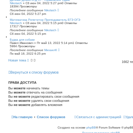
Nikolaich
»
Сб июн 04, 2022 5:27 pm
0
Ответы
18394
Просмотры
Последнее сообщение
Nikolaich
Сб июн 04, 2022 5:27 pm
Математика Репетитор Преподаватель ЕГЭ ОГЭ
Nikolaich
»
Сб июн 04, 2022 5:15 pm
0
Ответы
17317
Просмотры
Последнее сообщение
Nikolaich
Сб июн 04, 2022 5:15 pm
Будка для собаки
Павел Иванович
»
Пт май 13, 2022 5:14 pm
1
Ответы
5984
Просмотры
Последнее сообщение
МихаилК
Пн май 16, 2022 6:25 pm
Новая тема
1662 т
Вернуться к списку форумов
ПРАВА ДОСТУПА
Вы
можете
начинать темы
Вы
можете
отвечать на сообщения
Вы
не можете
редактировать свои сообщения
Вы
не можете
удалять свои сообщения
Вы
не можете
добавлять вложения
На главную
Список форумов
Связаться с администрацией
Удал
Создано на основе
phpBB
® Forum Software © phpBB
Русская поддержка phpBB