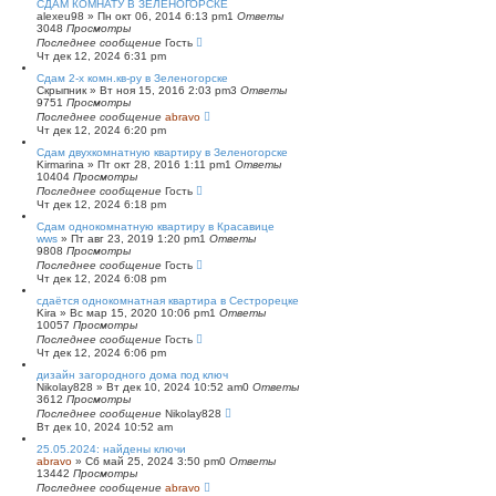
СДАМ КОМНАТУ В ЗЕЛЕНОГОРСКЕ
alexeu98
»
Пн окт 06, 2014 6:13 pm
1
Ответы
3048
Просмотры
Последнее сообщение
Гость
Чт дек 12, 2024 6:31 pm
Сдам 2-х комн.кв-ру в Зеленогорске
Скрыпник
»
Вт ноя 15, 2016 2:03 pm
3
Ответы
9751
Просмотры
Последнее сообщение
abravo
Чт дек 12, 2024 6:20 pm
Сдам двухкомнатную квартиру в Зеленогорске
Kirmarina
»
Пт окт 28, 2016 1:11 pm
1
Ответы
10404
Просмотры
Последнее сообщение
Гость
Чт дек 12, 2024 6:18 pm
Сдам однокомнатную квартиру в Красавице
wws
»
Пт авг 23, 2019 1:20 pm
1
Ответы
9808
Просмотры
Последнее сообщение
Гость
Чт дек 12, 2024 6:08 pm
сдаётся однокомнатная квартира в Сестрорецке
Kira
»
Вс мар 15, 2020 10:06 pm
1
Ответы
10057
Просмотры
Последнее сообщение
Гость
Чт дек 12, 2024 6:06 pm
дизайн загородного дома под ключ
Nikolay828
»
Вт дек 10, 2024 10:52 am
0
Ответы
3612
Просмотры
Последнее сообщение
Nikolay828
Вт дек 10, 2024 10:52 am
25.05.2024: найдены ключи
abravo
»
Сб май 25, 2024 3:50 pm
0
Ответы
13442
Просмотры
Последнее сообщение
abravo