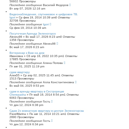
56602
Просмотры
п
Последнее сообщение
о
Василий Федоров
Вт апр 07, 2026 12:16 am
и
с
Видеонаблюдение, спутниковое и цифровое ТВ.
к
Igori
»
Ср фев 19, 2014 10:39 am
0
Ответы
32708
Просмотры
Последнее сообщение
Igori
Ср фев 19, 2014 10:39 am
Посуточная Аренда Зеленогорск
Alexeu98
»
Вс май 17, 2026 8:23 am
0
Ответы
1358
Просмотры
Последнее сообщение
Alexeu98
Вс май 17, 2026 8:23 am
Ветеринар к Вам на дом
Ивановна
»
Сб апр 16, 2022 10:35 pm
1
Ответы
17885
Просмотры
Последнее сообщение
Алина Попова
Пт авг 01, 2025 11:19 pm
сдам квартиру
Алек55
»
Ср апр 02, 2025 11:45 am
1
Ответы
1513
Просмотры
Последнее сообщение
Алла Константиновна
Вс май 04, 2025 9:53 pm
сдам в аренду квартиру в Сестрорецке
Cherepasha
»
Пт май 16, 2014 8:54 pm
1
Ответы
6063
Просмотры
Последнее сообщение
Гость
Чт дек 12, 2024 6:38 pm
Сдам 2х комнатную квартиру в центре Зеленогорска
PavelMarina
»
Пн авг 11, 2014 10:21 am
1
Ответы
2890
Просмотры
Последнее сообщение
Гость
Чт дек 12, 2024 6:34 pm