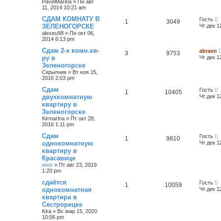
PavelMarina
»
Пн авг
11, 2014 10:21 am
СДАМ КОМНАТУ В
Гость
1
3049
ЗЕЛЕНОГОРСКЕ
Чт дек 1
alexeu98
»
Пн окт 06,
2014 6:13 pm
Сдам 2-х комн.кв-
abravo
3
9753
ру в
Чт дек 1
Зеленогорске
Скрыпник
»
Вт ноя 15,
2016 2:03 pm
Сдам
Гость
1
10405
двухкомнатную
Чт дек 1
квартиру в
Зеленогорске
Kirmarina
»
Пт окт 28,
2016 1:11 pm
Сдам
Гость
1
9810
однокомнатную
Чт дек 1
квартиру в
Красавице
wws
»
Пт авг 23, 2019
1:20 pm
сдаётся
Гость
1
10059
однокомнатная
Чт дек 1
квартира в
Сестрорецке
Kira
»
Вс мар 15, 2020
10:06 pm