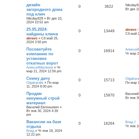
дизайн
Nikolay8
0
3622
загородного дома
Вт дек 1
под ключ
Nikolay828
»
Вт дек 10,
2024 10:52 am
25.05.2024:
abravo
0
13449
найдены ключи
Сб май 2
abravo
»
Сб май 25,
2024 3:50 pm
Посоветуйте
Алексей
0
16914
компанию по
Чт мар 2
установке
откатных ворот
АлексейМатвеев
»
Чт
мар 21, 2024 12:56 pm
Сниму дачу
Olgakara
0
15713
Olgakaralis
»
Пн мар
Пн мар 1
11, 2024 8:00 pm
Продам
Василий
0
15870
ненужный строй
Вт янв 3
материал
Василий Евгеньевич
»
Вт янв 30, 2024 4:39
pm
Вакансии на базе
Влад
0
16264
отдыха
Чт янв 1
Влад
»
Чт янв 18, 2024
12:22 pm