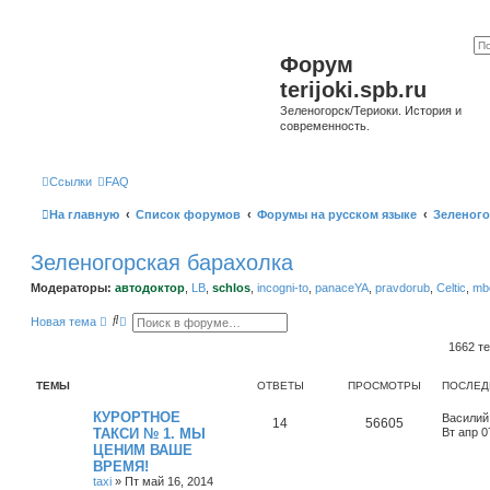
Форум
terijoki.spb.ru
Зеленогорск/Териоки. История и
современность.
Ссылки
FAQ
На главную
Список форумов
Форумы на русском языке
Зеленого
Зеленогорская барахолка
Модераторы:
автодоктор
,
LB
,
schlos
,
incogni-to
,
panaceYA
,
pravdorub
,
Celtic
,
mbo
П
Р
Новая тема
о
а
и
с
1662 т
с
ш
к
и
р
ТЕМЫ
ОТВЕТЫ
ПРОСМОТРЫ
ПОСЛЕД
е
н
КУРОРТНОЕ
Василий
14
56605
н
ТАКСИ № 1. МЫ
Вт апр 0
ы
ЦЕНИМ ВАШЕ
й
п
ВРЕМЯ!
о
taxi
»
Пт май 16, 2014
и