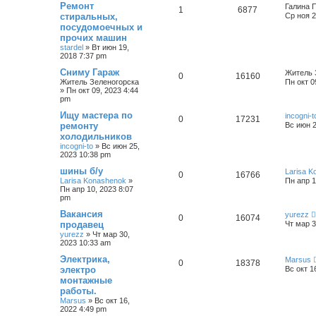
Ремонт
Галина 
1
6877
стиральных,
Ср ноя 2
посудомоечных и
прочих машин
stardel
»
Вт июн 19,
2018 7:37 pm
Сниму Гараж
Житель 
0
16160
Житель Зеленогорска
Пн окт 0
»
Пн окт 09, 2023 4:44
pm
Ищу мастера по
incogni-t
0
17231
ремонту
Вс июн 2
холодильников
incogni-to
»
Вс июн 25,
2023 10:38 pm
шины б/у
Larisa 
0
16766
Larisa Konashenok
»
Пн апр 1
Пн апр 10, 2023 8:07
pm
Вакансия
yurezz
0
16074
продавец
Чт мар 3
yurezz
»
Чт мар 30,
2023 10:33 am
Электрика,
Marsus
0
18378
электро
Вс окт 1
монтажные
работы.
Marsus
»
Вс окт 16,
2022 4:49 pm