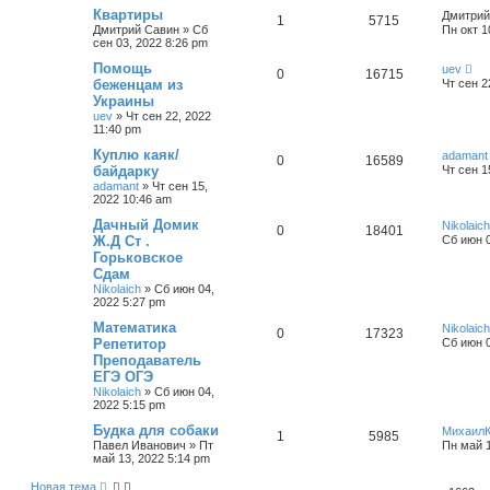
Квартиры
Дмитрий
1
5715
Дмитрий Савин
»
Сб
Пн окт 1
сен 03, 2022 8:26 pm
Помощь
uev
0
16715
беженцам из
Чт сен 2
Украины
uev
»
Чт сен 22, 2022
11:40 pm
Куплю каяк/
adamant
0
16589
байдарку
Чт сен 1
adamant
»
Чт сен 15,
2022 10:46 am
Дачный Домик
Nikolaich
0
18401
Ж.Д Ст .
Сб июн 0
Горьковское
Сдам
Nikolaich
»
Сб июн 04,
2022 5:27 pm
Математика
Nikolaich
0
17323
Репетитор
Сб июн 0
Преподаватель
ЕГЭ ОГЭ
Nikolaich
»
Сб июн 04,
2022 5:15 pm
Будка для собаки
Михаил
1
5985
Павел Иванович
»
Пт
Пн май 1
май 13, 2022 5:14 pm
Новая тема