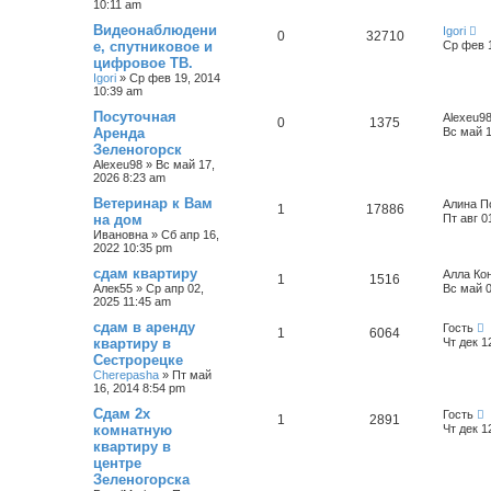
10:11 am
с
к
Видеонаблюдени
Igori
0
32710
е, спутниковое и
Ср фев 1
цифровое ТВ.
Igori
»
Ср фев 19, 2014
10:39 am
Посуточная
Alexeu9
0
1375
Аренда
Вс май 1
Зеленогорск
Alexeu98
»
Вс май 17,
2026 8:23 am
Ветеринар к Вам
Алина П
1
17886
на дом
Пт авг 0
Ивановна
»
Сб апр 16,
2022 10:35 pm
сдам квартиру
Алла Ко
1
1516
Алек55
»
Ср апр 02,
Вс май 0
2025 11:45 am
сдам в аренду
Гость
1
6064
квартиру в
Чт дек 1
Сестрорецке
Cherepasha
»
Пт май
16, 2014 8:54 pm
Сдам 2х
Гость
1
2891
комнатную
Чт дек 1
квартиру в
центре
Зеленогорска