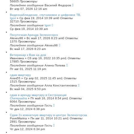
56605
Просмотры
п
Последнее сообщение
о
Василий Федоров
Вт апр 07, 2026 12:16 am
и
с
Видеонаблюдение, спутниковое и цифровое ТВ.
к
Igori
»
Ср фев 19, 2014 10:39 am
0
Ответы
32710
Просмотры
Последнее сообщение
Igori
Ср фев 19, 2014 10:39 am
Посуточная Аренда Зеленогорск
Alexeu98
»
Вс май 17, 2026 8:23 am
0
Ответы
1370
Просмотры
Последнее сообщение
Alexeu98
Вс май 17, 2026 8:23 am
Ветеринар к Вам на дом
Ивановна
»
Сб апр 16, 2022 10:35 pm
1
Ответы
17885
Просмотры
Последнее сообщение
Алина Попова
Пт авг 01, 2025 11:19 pm
сдам квартиру
Алек55
»
Ср апр 02, 2025 11:45 am
1
Ответы
1515
Просмотры
Последнее сообщение
Алла Константиновна
Вс май 04, 2025 9:53 pm
сдам в аренду квартиру в Сестрорецке
Cherepasha
»
Пт май 16, 2014 8:54 pm
1
Ответы
6064
Просмотры
Последнее сообщение
Гость
Чт дек 12, 2024 6:38 pm
Сдам 2х комнатную квартиру в центре Зеленогорска
PavelMarina
»
Пн авг 11, 2014 10:21 am
1
Ответы
2891
Просмотры
Последнее сообщение
Гость
Чт дек 12, 2024 6:34 pm