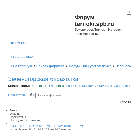
Форум
terijoki.spb.ru
Зеленогорск/Териоки. История и
современность.
Пропустить
Ссылки
FAQ
На главную
Список форумов
Форумы на русском языке
Зеленого
Зеленогорская барахолка
Модераторы:
автодоктор
,
LB
,
schlos
,
incogni-to
,
panaceYA
,
pravdorub
,
Celtic
,
mborg
П
Р
Новая тема
о
а
и
с
1662 т
с
ш
к
и
Темы
р
Ответы
е
Просмотры
н
Последнее сообщение
н
ы
КУРОРТНОЕ ТАКСИ № 1. МЫ ЦЕНИМ ВАШЕ ВРЕМЯ!
taxi
»
Пт май 16, 2014 10:11 am
й
14
Ответы