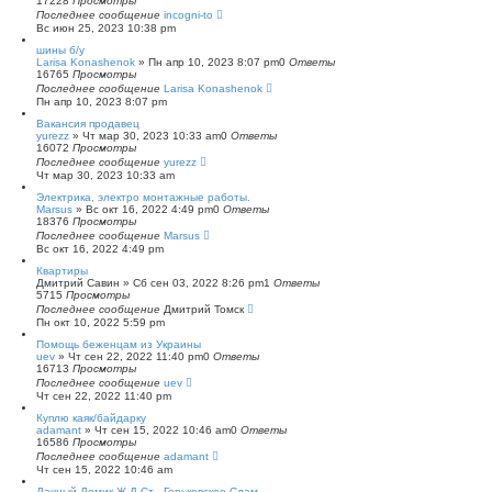
17228
Просмотры
Последнее сообщение
incogni-to
Вс июн 25, 2023 10:38 pm
шины б/у
Larisa Konashenok
»
Пн апр 10, 2023 8:07 pm
0
Ответы
16765
Просмотры
Последнее сообщение
Larisa Konashenok
Пн апр 10, 2023 8:07 pm
Вакансия продавец
yurezz
»
Чт мар 30, 2023 10:33 am
0
Ответы
16072
Просмотры
Последнее сообщение
yurezz
Чт мар 30, 2023 10:33 am
Электрика, электро монтажные работы.
Marsus
»
Вс окт 16, 2022 4:49 pm
0
Ответы
18376
Просмотры
Последнее сообщение
Marsus
Вс окт 16, 2022 4:49 pm
Квартиры
Дмитрий Савин
»
Сб сен 03, 2022 8:26 pm
1
Ответы
5715
Просмотры
Последнее сообщение
Дмитрий Томск
Пн окт 10, 2022 5:59 pm
Помощь беженцам из Украины
uev
»
Чт сен 22, 2022 11:40 pm
0
Ответы
16713
Просмотры
Последнее сообщение
uev
Чт сен 22, 2022 11:40 pm
Куплю каяк/байдарку
adamant
»
Чт сен 15, 2022 10:46 am
0
Ответы
16586
Просмотры
Последнее сообщение
adamant
Чт сен 15, 2022 10:46 am
Дачный Домик Ж.Д Ст . Горьковское Сдам