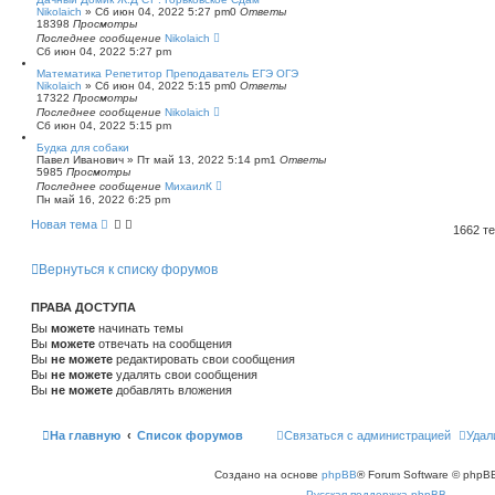
Nikolaich
»
Сб июн 04, 2022 5:27 pm
0
Ответы
18398
Просмотры
Последнее сообщение
Nikolaich
Сб июн 04, 2022 5:27 pm
Математика Репетитор Преподаватель ЕГЭ ОГЭ
Nikolaich
»
Сб июн 04, 2022 5:15 pm
0
Ответы
17322
Просмотры
Последнее сообщение
Nikolaich
Сб июн 04, 2022 5:15 pm
Будка для собаки
Павел Иванович
»
Пт май 13, 2022 5:14 pm
1
Ответы
5985
Просмотры
Последнее сообщение
МихаилК
Пн май 16, 2022 6:25 pm
Новая тема
1662 т
Вернуться к списку форумов
ПРАВА ДОСТУПА
Вы
можете
начинать темы
Вы
можете
отвечать на сообщения
Вы
не можете
редактировать свои сообщения
Вы
не можете
удалять свои сообщения
Вы
не можете
добавлять вложения
На главную
Список форумов
Связаться с администрацией
Удал
Создано на основе
phpBB
® Forum Software © phpBB
Русская поддержка phpBB