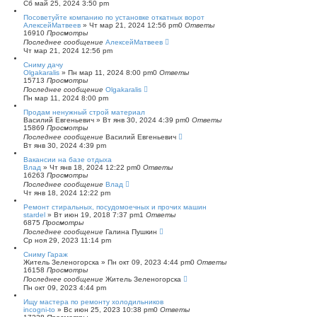
Сб май 25, 2024 3:50 pm
Посоветуйте компанию по установке откатных ворот
АлексейМатвеев
»
Чт мар 21, 2024 12:56 pm
0
Ответы
16910
Просмотры
Последнее сообщение
АлексейМатвеев
Чт мар 21, 2024 12:56 pm
Сниму дачу
Olgakaralis
»
Пн мар 11, 2024 8:00 pm
0
Ответы
15713
Просмотры
Последнее сообщение
Olgakaralis
Пн мар 11, 2024 8:00 pm
Продам ненужный строй материал
Василий Евгеньевич
»
Вт янв 30, 2024 4:39 pm
0
Ответы
15869
Просмотры
Последнее сообщение
Василий Евгеньевич
Вт янв 30, 2024 4:39 pm
Вакансии на базе отдыха
Влад
»
Чт янв 18, 2024 12:22 pm
0
Ответы
16263
Просмотры
Последнее сообщение
Влад
Чт янв 18, 2024 12:22 pm
Ремонт стиральных, посудомоечных и прочих машин
stardel
»
Вт июн 19, 2018 7:37 pm
1
Ответы
6875
Просмотры
Последнее сообщение
Галина Пушкин
Ср ноя 29, 2023 11:14 pm
Сниму Гараж
Житель Зеленогорска
»
Пн окт 09, 2023 4:44 pm
0
Ответы
16158
Просмотры
Последнее сообщение
Житель Зеленогорска
Пн окт 09, 2023 4:44 pm
Ищу мастера по ремонту холодильников
incogni-to
»
Вс июн 25, 2023 10:38 pm
0
Ответы