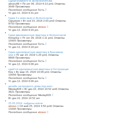
СДАМ КОМНАТУ В ЗЕЛЕНОГОРСКЕ
alexeu98
»
Пн окт 06, 2014 6:13 pm
1
Ответы
3049
Просмотры
Последнее сообщение
Гость
Чт дек 12, 2024 6:31 pm
Сдам 2-х комн.кв-ру в Зеленогорске
Скрыпник
»
Вт ноя 15, 2016 2:03 pm
3
Ответы
9753
Просмотры
Последнее сообщение
abravo
Чт дек 12, 2024 6:20 pm
Сдам двухкомнатную квартиру в Зеленогорске
Kirmarina
»
Пт окт 28, 2016 1:11 pm
1
Ответы
10405
Просмотры
Последнее сообщение
Гость
Чт дек 12, 2024 6:18 pm
Сдам однокомнатную квартиру в Красавице
wws
»
Пт авг 23, 2019 1:20 pm
1
Ответы
9809
Просмотры
Последнее сообщение
Гость
Чт дек 12, 2024 6:08 pm
сдаётся однокомнатная квартира в Сестрорецке
Kira
»
Вс мар 15, 2020 10:06 pm
1
Ответы
10059
Просмотры
Последнее сообщение
Гость
Чт дек 12, 2024 6:06 pm
дизайн загородного дома под ключ
Nikolay828
»
Вт дек 10, 2024 10:52 am
0
Ответы
3621
Просмотры
Последнее сообщение
Nikolay828
Вт дек 10, 2024 10:52 am
25.05.2024: найдены ключи
abravo
»
Сб май 25, 2024 3:50 pm
0
Ответы
13446
Просмотры
Последнее сообщение
abravo