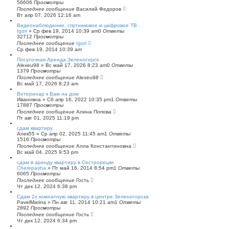
56606
Просмотры
п
Последнее сообщение
о
Василий Федоров
Вт апр 07, 2026 12:16 am
и
с
Видеонаблюдение, спутниковое и цифровое ТВ.
к
Igori
»
Ср фев 19, 2014 10:39 am
0
Ответы
32712
Просмотры
Последнее сообщение
Igori
Ср фев 19, 2014 10:39 am
Посуточная Аренда Зеленогорск
Alexeu98
»
Вс май 17, 2026 8:23 am
0
Ответы
1379
Просмотры
Последнее сообщение
Alexeu98
Вс май 17, 2026 8:23 am
Ветеринар к Вам на дом
Ивановна
»
Сб апр 16, 2022 10:35 pm
1
Ответы
17887
Просмотры
Последнее сообщение
Алина Попова
Пт авг 01, 2025 11:19 pm
сдам квартиру
Алек55
»
Ср апр 02, 2025 11:45 am
1
Ответы
1516
Просмотры
Последнее сообщение
Алла Константиновна
Вс май 04, 2025 9:53 pm
сдам в аренду квартиру в Сестрорецке
Cherepasha
»
Пт май 16, 2014 8:54 pm
1
Ответы
6065
Просмотры
Последнее сообщение
Гость
Чт дек 12, 2024 6:38 pm
Сдам 2х комнатную квартиру в центре Зеленогорска
PavelMarina
»
Пн авг 11, 2014 10:21 am
1
Ответы
2892
Просмотры
Последнее сообщение
Гость
Чт дек 12, 2024 6:34 pm