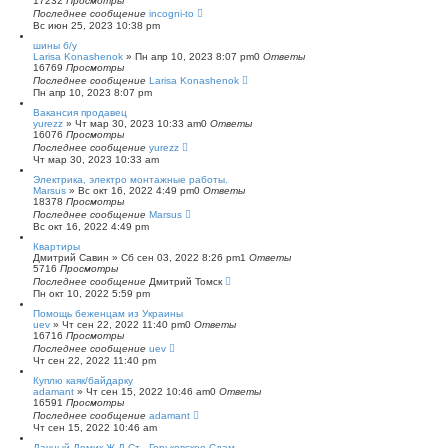
17232
Просмотры
Последнее сообщение
incogni-to
Вс июн 25, 2023 10:38 pm
шины б/у
Larisa Konashenok
»
Пн апр 10, 2023 8:07 pm
0
Ответы
16769
Просмотры
Последнее сообщение
Larisa Konashenok
Пн апр 10, 2023 8:07 pm
Вакансия продавец
yurezz
»
Чт мар 30, 2023 10:33 am
0
Ответы
16076
Просмотры
Последнее сообщение
yurezz
Чт мар 30, 2023 10:33 am
Электрика, электро монтажные работы.
Marsus
»
Вс окт 16, 2022 4:49 pm
0
Ответы
18378
Просмотры
Последнее сообщение
Marsus
Вс окт 16, 2022 4:49 pm
Квартиры
Дмитрий Савин
»
Сб сен 03, 2022 8:26 pm
1
Ответы
5716
Просмотры
Последнее сообщение
Дмитрий Томск
Пн окт 10, 2022 5:59 pm
Помощь беженцам из Украины
uev
»
Чт сен 22, 2022 11:40 pm
0
Ответы
16716
Просмотры
Последнее сообщение
uev
Чт сен 22, 2022 11:40 pm
Куплю каяк/байдарку
adamant
»
Чт сен 15, 2022 10:46 am
0
Ответы
16591
Просмотры
Последнее сообщение
adamant
Чт сен 15, 2022 10:46 am
Дачный Домик Ж.Д Ст . Горьковское Сдам