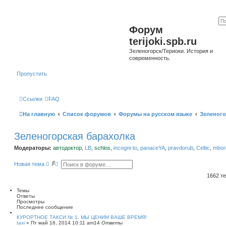
Форум
terijoki.spb.ru
Зеленогорск/Териоки. История и
современность.
Пропустить
Ссылки
FAQ
На главную
Список форумов
Форумы на русском языке
Зеленого
Зеленогорская барахолка
Модераторы:
автодоктор
,
LB
,
schlos
,
incogni-to
,
panaceYA
,
pravdorub
,
Celtic
,
mborg
П
Р
Новая тема
о
а
и
с
1662 т
с
ш
к
и
Темы
р
Ответы
е
Просмотры
н
Последнее сообщение
н
ы
КУРОРТНОЕ ТАКСИ № 1. МЫ ЦЕНИМ ВАШЕ ВРЕМЯ!
taxi
»
Пт май 16, 2014 10:11 am
й
14
Ответы