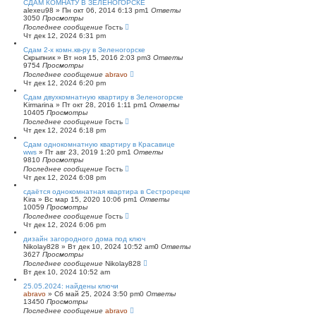
СДАМ КОМНАТУ В ЗЕЛЕНОГОРСКЕ
alexeu98
»
Пн окт 06, 2014 6:13 pm
1
Ответы
3050
Просмотры
Последнее сообщение
Гость
Чт дек 12, 2024 6:31 pm
Сдам 2-х комн.кв-ру в Зеленогорске
Скрыпник
»
Вт ноя 15, 2016 2:03 pm
3
Ответы
9754
Просмотры
Последнее сообщение
abravo
Чт дек 12, 2024 6:20 pm
Сдам двухкомнатную квартиру в Зеленогорске
Kirmarina
»
Пт окт 28, 2016 1:11 pm
1
Ответы
10405
Просмотры
Последнее сообщение
Гость
Чт дек 12, 2024 6:18 pm
Сдам однокомнатную квартиру в Красавице
wws
»
Пт авг 23, 2019 1:20 pm
1
Ответы
9810
Просмотры
Последнее сообщение
Гость
Чт дек 12, 2024 6:08 pm
сдаётся однокомнатная квартира в Сестрорецке
Kira
»
Вс мар 15, 2020 10:06 pm
1
Ответы
10059
Просмотры
Последнее сообщение
Гость
Чт дек 12, 2024 6:06 pm
дизайн загородного дома под ключ
Nikolay828
»
Вт дек 10, 2024 10:52 am
0
Ответы
3627
Просмотры
Последнее сообщение
Nikolay828
Вт дек 10, 2024 10:52 am
25.05.2024: найдены ключи
abravo
»
Сб май 25, 2024 3:50 pm
0
Ответы
13450
Просмотры
Последнее сообщение
abravo