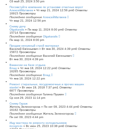
Сб май 25, 2024 3:50 pm
Посоветуйте компанию по установке откатных ворот
АлексейМатвеев
»
Чт мар 21, 2024 12:56 pm
0
Ответы
16915
Просмотры
Последнее сообщение
АлексейМатвеев
Чт мар 21, 2024 12:56 pm
Сниму дачу
Olgakaralis
»
Пн мар 11, 2024 8:00 pm
0
Ответы
15714
Просмотры
Последнее сообщение
Olgakaralis
Пн мар 11, 2024 8:00 pm
Продам ненужный строй материал
Василий Евгеньевич
»
Вт янв 30, 2024 4:39 pm
0
Ответы
15872
Просмотры
Последнее сообщение
Василий Евгеньевич
Вт янв 30, 2024 4:39 pm
Вакансии на базе отдыха
Влад
»
Чт янв 18, 2024 12:22 pm
0
Ответы
16265
Просмотры
Последнее сообщение
Влад
Чт янв 18, 2024 12:22 pm
Ремонт стиральных, посудомоечных и прочих машин
stardel
»
Вт июн 19, 2018 7:37 pm
1
Ответы
6877
Просмотры
Последнее сообщение
Галина Пушкин
Ср ноя 29, 2023 11:14 pm
Сниму Гараж
Житель Зеленогорска
»
Пн окт 09, 2023 4:44 pm
0
Ответы
16162
Просмотры
Последнее сообщение
Житель Зеленогорска
Пн окт 09, 2023 4:44 pm
Ищу мастера по ремонту холодильников
incogni-to
»
Вс июн 25, 2023 10:38 pm
0
Ответы