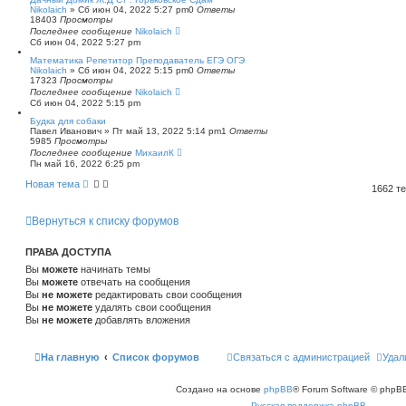
Nikolaich
»
Сб июн 04, 2022 5:27 pm
0
Ответы
18403
Просмотры
Последнее сообщение
Nikolaich
Сб июн 04, 2022 5:27 pm
Математика Репетитор Преподаватель ЕГЭ ОГЭ
Nikolaich
»
Сб июн 04, 2022 5:15 pm
0
Ответы
17323
Просмотры
Последнее сообщение
Nikolaich
Сб июн 04, 2022 5:15 pm
Будка для собаки
Павел Иванович
»
Пт май 13, 2022 5:14 pm
1
Ответы
5985
Просмотры
Последнее сообщение
МихаилК
Пн май 16, 2022 6:25 pm
Новая тема
1662 т
Вернуться к списку форумов
ПРАВА ДОСТУПА
Вы
можете
начинать темы
Вы
можете
отвечать на сообщения
Вы
не можете
редактировать свои сообщения
Вы
не можете
удалять свои сообщения
Вы
не можете
добавлять вложения
На главную
Список форумов
Связаться с администрацией
Удал
Создано на основе
phpBB
® Forum Software © phpBB
Русская поддержка phpBB