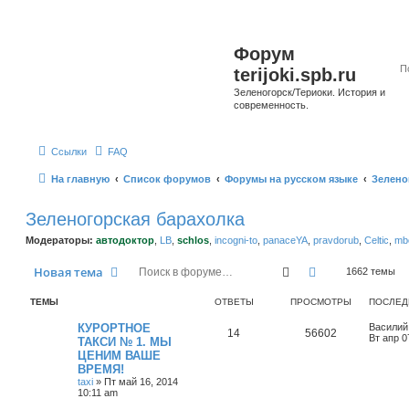
Форум
terijoki.spb.ru
Зеленогорск/Териоки. История и
современность.
Ссылки
FAQ
На главную
Список форумов
Форумы на русском языке
Зелено
Зеленогорская барахолка
Модераторы:
автодоктор
,
LB
,
schlos
,
incogni-to
,
panaceYA
,
pravdorub
,
Celtic
,
mbo
Поиск
Расширенный 
Новая тема
1662 темы
ТЕМЫ
ОТВЕТЫ
ПРОСМОТРЫ
ПОСЛЕД
КУРОРТНОЕ
Василий
14
56602
Вт апр 0
ТАКСИ № 1. МЫ
ЦЕНИМ ВАШЕ
ВРЕМЯ!
taxi
»
Пт май 16, 2014
10:11 am