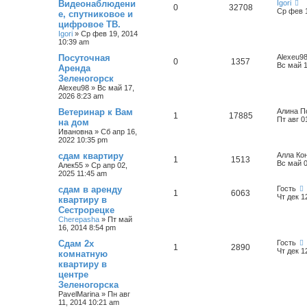
Видеонаблюдени
Igori
0
32708
Ср фев 1
е, спутниковое и
цифровое ТВ.
Igori
»
Ср фев 19, 2014
10:39 am
Посуточная
Alexeu9
0
1357
Вс май 1
Аренда
Зеленогорск
Alexeu98
»
Вс май 17,
2026 8:23 am
Ветеринар к Вам
Алина П
1
17885
Пт авг 0
на дом
Ивановна
»
Сб апр 16,
2022 10:35 pm
сдам квартиру
Алла Ко
1
1513
Вс май 0
Алек55
»
Ср апр 02,
2025 11:45 am
сдам в аренду
Гость
1
6063
Чт дек 1
квартиру в
Сестрорецке
Cherepasha
»
Пт май
16, 2014 8:54 pm
Сдам 2х
Гость
1
2890
Чт дек 1
комнатную
квартиру в
центре
Зеленогорска
PavelMarina
»
Пн авг
11, 2014 10:21 am