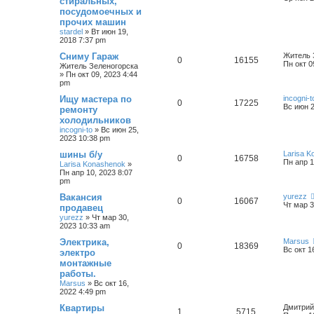
стиральных,
посудомоечных и
прочих машин
stardel
»
Вт июн 19,
2018 7:37 pm
Сниму Гараж
Житель 
0
16155
Пн окт 0
Житель Зеленогорска
»
Пн окт 09, 2023 4:44
pm
Ищу мастера по
incogni-t
0
17225
Вс июн 2
ремонту
холодильников
incogni-to
»
Вс июн 25,
2023 10:38 pm
шины б/у
Larisa 
0
16758
Пн апр 1
Larisa Konashenok
»
Пн апр 10, 2023 8:07
pm
Вакансия
yurezz
0
16067
Чт мар 3
продавец
yurezz
»
Чт мар 30,
2023 10:33 am
Электрика,
Marsus
0
18369
Вс окт 1
электро
монтажные
работы.
Marsus
»
Вс окт 16,
2022 4:49 pm
Квартиры
Дмитрий
1
5715