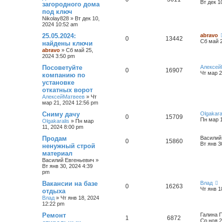
Вт дек 1
загородного дома
под ключ
Nikolay828
»
Вт дек 10,
2024 10:52 am
25.05.2024:
abravo
0
13442
Сб май 2
найдены ключи
abravo
»
Сб май 25,
2024 3:50 pm
Посоветуйте
Алексей
0
16907
Чт мар 2
компанию по
установке
откатных ворот
АлексейМатвеев
»
Чт
мар 21, 2024 12:56 pm
Сниму дачу
Olgakara
0
15709
Пн мар 1
Olgakaralis
»
Пн мар
11, 2024 8:00 pm
Продам
Василий
0
15860
Вт янв 3
ненужный строй
материал
Василий Евгеньевич
»
Вт янв 30, 2024 4:39
pm
Вакансии на базе
Влад
0
16263
Чт янв 1
отдыха
Влад
»
Чт янв 18, 2024
12:22 pm
Ремонт
Галина 
1
6872
Ср ноя 2