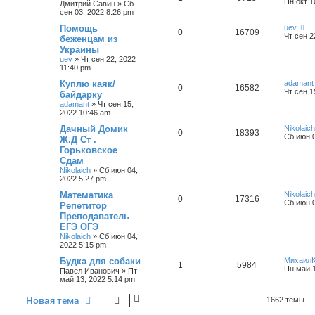
Пн окт 1
Дмитрий Савин
»
Сб
сен 03, 2022 8:26 pm
Помощь
uev
0
16709
Чт сен 2
беженцам из
Украины
uev
»
Чт сен 22, 2022
11:40 pm
Куплю каяк/
adamant
0
16582
Чт сен 1
байдарку
adamant
»
Чт сен 15,
2022 10:46 am
Дачный Домик
Nikolaich
0
18393
Сб июн 0
Ж.Д Ст .
Горьковское
Сдам
Nikolaich
»
Сб июн 04,
2022 5:27 pm
Математика
Nikolaich
0
17316
Сб июн 0
Репетитор
Преподаватель
ЕГЭ ОГЭ
Nikolaich
»
Сб июн 04,
2022 5:15 pm
Будка для собаки
Михаил
1
5984
Пн май 1
Павел Иванович
»
Пт
май 13, 2022 5:14 pm
Новая тема
1662 темы