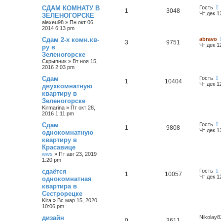
СДАМ КОМНАТУ В
Гость
1
3048
Чт дек 1
ЗЕЛЕНОГОРСКЕ
alexeu98
»
Пн окт 06,
2014 6:13 pm
Сдам 2-х комн.кв-
abravo
3
9751
Чт дек 1
ру в
Зеленогорске
Скрыпник
»
Вт ноя 15,
2016 2:03 pm
Сдам
Гость
1
10404
Чт дек 1
двухкомнатную
квартиру в
Зеленогорске
Kirmarina
»
Пт окт 28,
2016 1:11 pm
Сдам
Гость
1
9808
Чт дек 1
однокомнатную
квартиру в
Красавице
wws
»
Пт авг 23, 2019
1:20 pm
сдаётся
Гость
1
10057
Чт дек 1
однокомнатная
квартира в
Сестрорецке
Kira
»
Вс мар 15, 2020
10:06 pm
дизайн
Nikolay8
0
3611