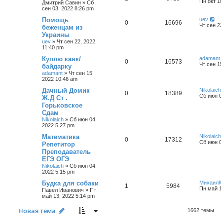
Пн окт 1
Дмитрий Савин
»
Сб
сен 03, 2022 8:26 pm
Помощь
uev
0
16696
Чт сен 2
беженцам из
Украины
uev
»
Чт сен 22, 2022
11:40 pm
Куплю каяк/
adamant
0
16573
Чт сен 1
байдарку
adamant
»
Чт сен 15,
2022 10:46 am
Дачный Домик
Nikolaich
0
18389
Сб июн 0
Ж.Д Ст .
Горьковское
Сдам
Nikolaich
»
Сб июн 04,
2022 5:27 pm
Математика
Nikolaich
0
17312
Сб июн 0
Репетитор
Преподаватель
ЕГЭ ОГЭ
Nikolaich
»
Сб июн 04,
2022 5:15 pm
Будка для собаки
Михаил
1
5984
Пн май 1
Павел Иванович
»
Пт
май 13, 2022 5:14 pm
Новая тема
1662 темы