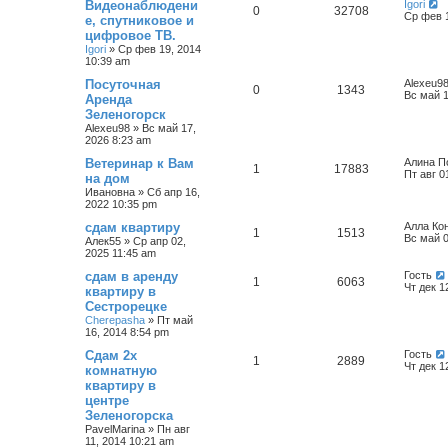
Видеонаблюдени
Igori
0
32708
Ср фев 1
е, спутниковое и
цифровое ТВ.
Igori
»
Ср фев 19, 2014
10:39 am
Посуточная
Alexeu9
0
1343
Вс май 1
Аренда
Зеленогорск
Alexeu98
»
Вс май 17,
2026 8:23 am
Ветеринар к Вам
Алина П
1
17883
Пт авг 0
на дом
Ивановна
»
Сб апр 16,
2022 10:35 pm
сдам квартиру
Алла Ко
1
1513
Вс май 0
Алек55
»
Ср апр 02,
2025 11:45 am
сдам в аренду
Гость
1
6063
Чт дек 1
квартиру в
Сестрорецке
Cherepasha
»
Пт май
16, 2014 8:54 pm
Сдам 2х
Гость
1
2889
Чт дек 1
комнатную
квартиру в
центре
Зеленогорска
PavelMarina
»
Пн авг
11, 2014 10:21 am