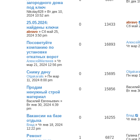
Вт дек 1
загородного дома
под ключ
Nikolay828
»
Вт дек 10,
2024 10:52 am
25.05.2024:
abravo
0
13433
Сб май 2
найдены ключи
abravo
»
Сб май 25,
2024 3:50 pm
Посоветуйте
Алексей
0
16893
Чт мар 2
компанию по
установке
откатных ворот
АлексейМатвеев
»
Чт
мар 21, 2024 12:56 pm
Сниму дачу
Olgakara
0
15695
Пн мар 1
Olgakaralis
»
Пн мар
11, 2024 8:00 pm
Продам
Василий
0
15856
Вт янв 3
ненужный строй
материал
Василий Евгеньевич
»
Вт янв 30, 2024 4:39
pm
Вакансии на базе
Влад
0
16255
Чт янв 1
отдыха
Влад
»
Чт янв 18, 2024
12:22 pm
Ремонт
Галина 
1
6872
Ср ноя 2