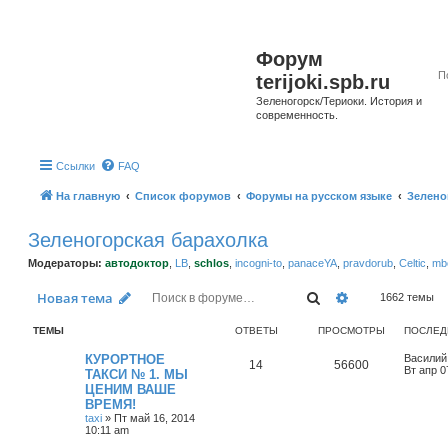
Форум
terijoki.spb.ru
Зеленогорск/Териоки. История и
современность.
Ссылки
FAQ
На главную
Список форумов
Форумы на русском языке
Зелено
Зеленогорская барахолка
Модераторы:
автодоктор
,
LB
,
schlos
,
incogni-to
,
panaceYA
,
pravdorub
,
Celtic
,
mbo
Поиск
Расширенный 
Новая тема
1662 темы
ТЕМЫ
ОТВЕТЫ
ПРОСМОТРЫ
ПОСЛЕД
КУРОРТНОЕ
Василий
14
56600
Вт апр 0
ТАКСИ № 1. МЫ
ЦЕНИМ ВАШЕ
ВРЕМЯ!
taxi
»
Пт май 16, 2014
10:11 am