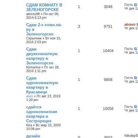
СДАМ КОМНАТУ В
Гость
1
3048
Чт дек 1
ЗЕЛЕНОГОРСКЕ
alexeu98
»
Пн окт 06,
2014 6:13 pm
Сдам 2-х комн.кв-
abravo
3
9751
Чт дек 1
ру в
Зеленогорске
Скрыпник
»
Вт ноя 15,
2016 2:03 pm
Сдам
Гость
1
10404
Чт дек 1
двухкомнатную
квартиру в
Зеленогорске
Kirmarina
»
Пт окт 28,
2016 1:11 pm
Сдам
Гость
1
9808
Чт дек 1
однокомнатную
квартиру в
Красавице
wws
»
Пт авг 23, 2019
1:20 pm
сдаётся
Гость
1
10056
Чт дек 1
однокомнатная
квартира в
Сестрорецке
Kira
»
Вс мар 15, 2020
10:06 pm
дизайн
Nikolay8
0
3607