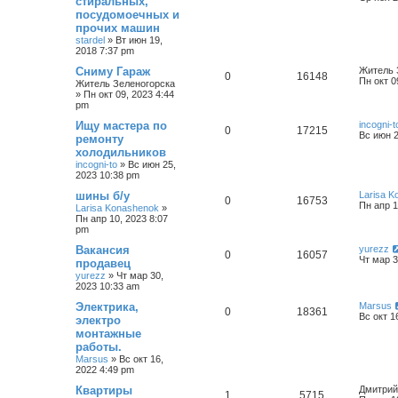
стиральных,
посудомоечных и
прочих машин
stardel
»
Вт июн 19,
2018 7:37 pm
Сниму Гараж
Житель 
0
16148
Пн окт 0
Житель Зеленогорска
»
Пн окт 09, 2023 4:44
pm
Ищу мастера по
incogni-t
0
17215
Вс июн 2
ремонту
холодильников
incogni-to
»
Вс июн 25,
2023 10:38 pm
шины б/у
Larisa 
0
16753
Пн апр 1
Larisa Konashenok
»
Пн апр 10, 2023 8:07
pm
Вакансия
yurezz
0
16057
Чт мар 3
продавец
yurezz
»
Чт мар 30,
2023 10:33 am
Электрика,
Marsus
0
18361
Вс окт 1
электро
монтажные
работы.
Marsus
»
Вс окт 16,
2022 4:49 pm
Квартиры
Дмитрий
1
5715